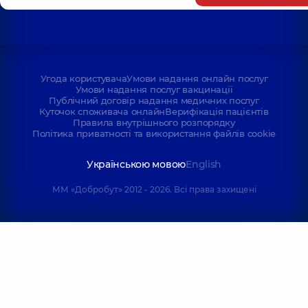
Угода користувача
Умови надання онлайн послуг
Умови надання послуг вакцинації
Публічний договір надання медичних послуг
Куточок споживача онлайн
Верифікація пацієнтів
Правила внутрішнього розпорядку
Політика приватності та використання файлів cookie
Українською мовою
English
ММ «Добробут» 2012 - 2026. Всі права захищені