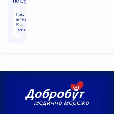
послуги:
Рис,
антитіла
IgE
570 грн