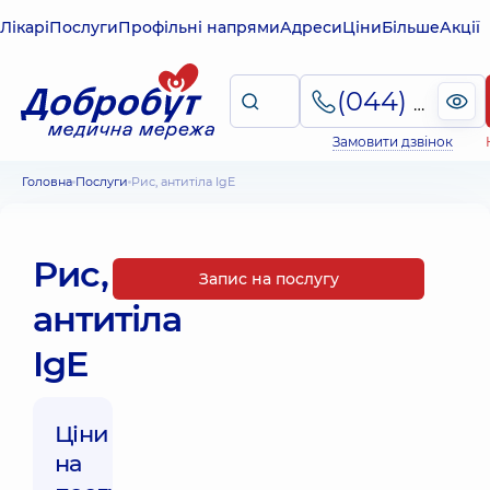
Лікарі
Послуги
Профільні напрями
Адреси
Ціни
Більше
Акції
(044) 495-2-888
Замовити дзвінок
Головна
Послуги
Рис, антитіла IgE
Рис,
Запис на послугу
антитіла
IgE
Ціни
на