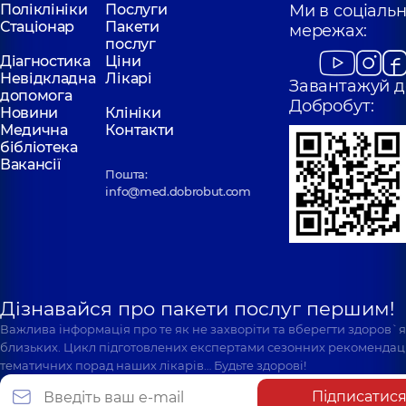
Поліклініки
Послуги
Ми в соціаль
Стаціонар
Пакети
мережах:
послуг
Діагностика
Ціни
Невідкладна
Лікарі
Завантажуй д
допомога
Добробут:
Новини
Клініки
Медична
Контакти
бібліотека
Вакансії
Пошта:
info@med.dobrobut.com
Дізнавайся про пакети послуг першим!
Важлива інформація про те як не захворіти та вберегти здоров`
близьких. Цикл підготовлених експертами сезонних рекомендаці
тематичних порад наших лікарів… Будьте здорові!
Підписатис