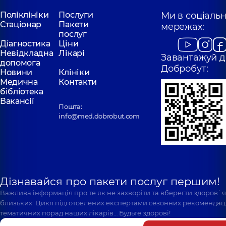
Поліклініки
Послуги
Ми в соціаль
Стаціонар
Пакети
мережах:
послуг
Діагностика
Ціни
Невідкладна
Лікарі
Завантажуй д
допомога
Добробут:
Новини
Клініки
Медична
Контакти
бібліотека
Вакансії
Пошта:
info@med.dobrobut.com
Дізнавайся про пакети послуг першим!
Важлива інформація про те як не захворіти та вберегти здоров`
близьких. Цикл підготовлених експертами сезонних рекомендаці
тематичних порад наших лікарів… Будьте здорові!