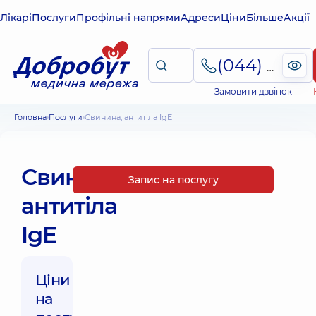
Лікарі
Послуги
Профільні напрями
Адреси
Ціни
Більше
Акції
(044) 495-2-888
Замовити дзвінок
Головна
Послуги
Свинина, антитіла IgE
Свинина,
Запис на послугу
антитіла
IgE
Ціни
на