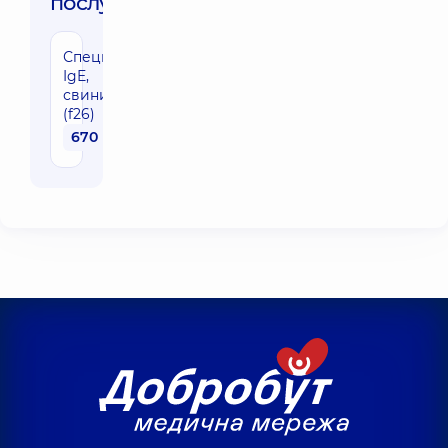
послуги:
Специфічні
IgE,
свинина
(f26)
670 грн