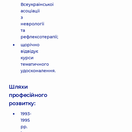
Всеукраїнської
асоціації
з
неврології
та
рефлексотерапії;
щорічно
відвідує
курси
тематичного
удосконалення.
Шляхи
професійного
розвитку:
1993-
1995
рр.