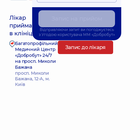
Лікар
Запис на прийом
приймає
Найближчий час прийому: Завтра о 15:00
Відправляючи запит ви погоджуєтесь
в клініці
з
Угодою користувача
ММ «Добробут»
Багатопрофільний
Запис до лікаря
Медичний Центр
«Добробут» 24/7
на просп. Миколи
Бажана
просп. Миколи
Бажана, 12-А, м.
Київ