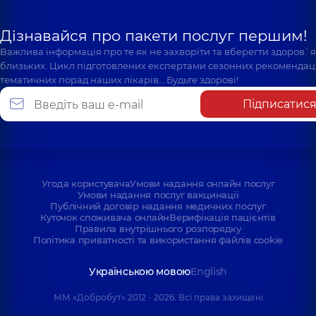
Дізнавайся про пакети послуг першим!
Важлива інформація про те як не захворіти та вберегти здоров`
близьких. Цикл підготовлених експертами сезонних рекомендаці
тематичних порад наших лікарів… Будьте здорові!
Підписатис
Угода користувача
Умови надання онлайн послуг
Умови надання послуг вакцинації
Публічний договір надання медичних послуг
Куточок споживача онлайн
Верифікація пацієнтів
Правила внутрішнього розпорядку
Політика приватності та використання файлів cookie
Українською мовою
English
ММ «Добробут» 2012 - 2026. Всі права захищені