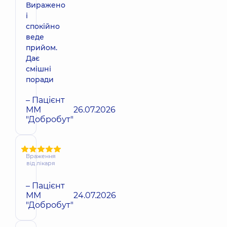
Виражено
і
спокійно
веде
прийом.
Дає
смішні
поради
– Пацієнт
ММ
26.07.2026
"Добробут"
Враження
від лікаря
– Пацієнт
ММ
24.07.2026
"Добробут"