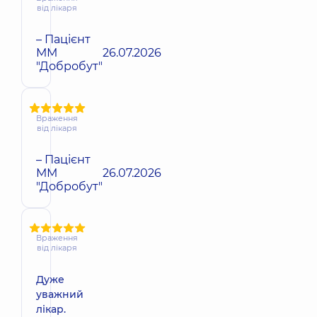
від лікаря
– Пацієнт
ММ
26.07.2026
"Добробут"
Враження
від лікаря
– Пацієнт
ММ
26.07.2026
"Добробут"
Враження
від лікаря
Дуже
уважний
лікар.