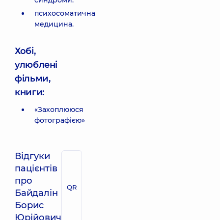
синдроми.
психосоматична
медицина.
Хобі,
улюблені
фільми,
книги:
«Захоплююся
фотографією»
Відгуки
пацієнтів
про
QR
Байдалін
Борис
Юрійович