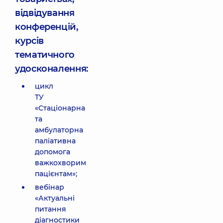
відвідування
конференцій,
курсів
тематичного
удосконалення:
цикл
ТУ
«Стаціонарна
та
амбулаторна
паліативна
допомога
важкохворим
пацієнтам»;
вебінар
«Актуальні
питання
діагностики