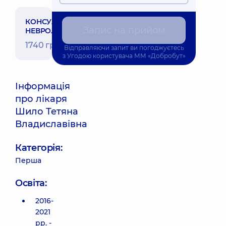
КОНСУЛЬТАЦІЯ
Запис на прийом
НЕВРОЛОГА
1740 грн
Відправляючи запит ви погоджуєтесь
з
Угодою користувача
ММ «Добробут»
Інформація
про лікаря
Шило Тетяна
Владиславівна
Категорія:
Перша
Освіта:
2016-
2021
рр. -