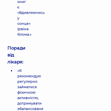
книг
є
«Вдивляючись
у
сонце»
Ірвіна
Ялома.»
Поради
від
лікаря:
«Я
рекомендую
регулярно
займатися
фізичною
активністю,
дотримувати
збалансоване