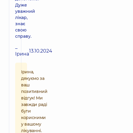
Дуже
уважний
лікар,
знає
свою
справу.
–
13.10.2024
Ірина
Ірина,
дякуємо за
ваш
позитивний
відгук! Ми
завжди раді
бути
корисними
у вашому
лікуванні.