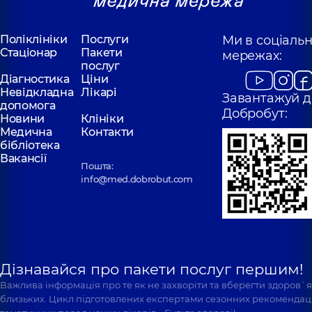
Поліклініки
Послуги
Ми в соціаль
Стаціонар
Пакети
мережах:
послуг
Діагностика
Ціни
Невідкладна
Лікарі
Завантажуй д
допомога
Добробут:
Новини
Клініки
Медична
Контакти
бібліотека
Вакансії
Пошта:
info@med.dobrobut.com
Дізнавайся про пакети послуг першим!
Важлива інформація про те як не захворіти та вберегти здоров`
близьких. Цикл підготовлених експертами сезонних рекомендаці