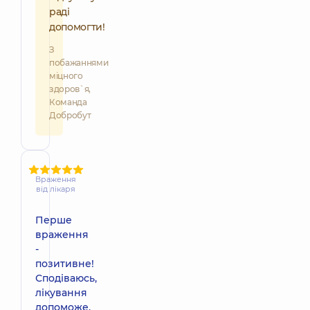
раді
допомогти!
З
побажаннями
міцного
здоров`я,
Команда
Добробут
Враження
від лікаря
Перше
враження
-
позитивне!
Сподіваюсь,
лікування
допоможе.