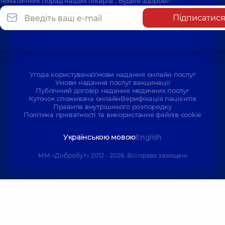
тематичних порад наших лікарів… Будьте здорові!
Підписатис
Угода користувача
Умови надання онлайн послуг
Умови надання послуг вакцинації
Публічний договір надання медичних послуг
Куточок споживача онлайн
Верифікація пацієнтів
Правила внутрішнього розпорядку
Політика приватності та використання файлів cookie
Українською мовою
English
ММ «Добробут» 2012 - 2026. Всі права захищені