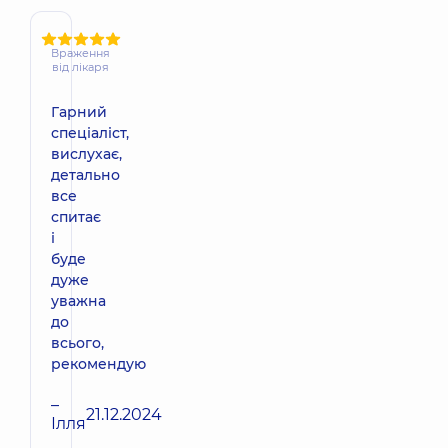
Враження
від лікаря
Гарний
спеціаліст,
вислухає,
детально
все
спитає
і
буде
дуже
уважна
до
всього,
рекомендую
–
21.12.2024
Ілля