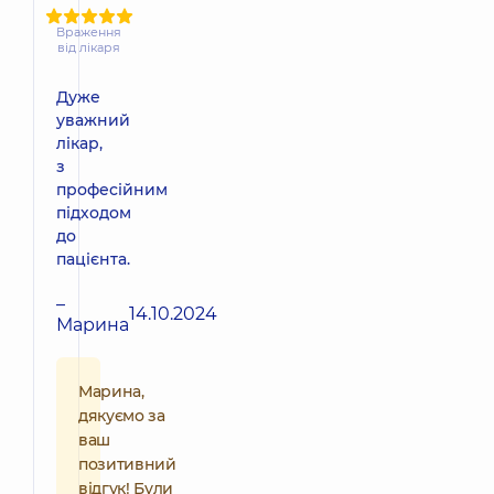
Враження
від лікаря
Дуже
уважний
лікар,
з
професійним
підходом
до
пацієнта.
–
14.10.2024
Марина
Марина,
дякуємо за
ваш
позитивний
відгук! Були