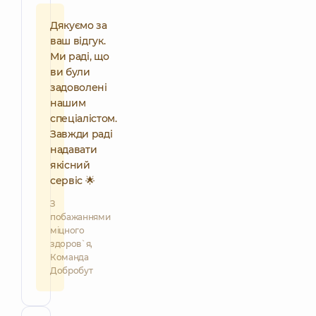
Дякуємо за
ваш відгук.
Ми раді, що
ви були
задоволені
нашим
спеціалістом.
Завжди раді
надавати
якісний
сервіс 🌟
З
побажаннями
міцного
здоров`я,
Команда
Добробут