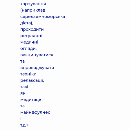
харчування
(наприклад
середземноморська
дієта),
проходити
регулярні
медичні
огляди,
вакцинуватися
та
впроваджувати
техніки
релаксації,
такі
як
медитація
та
майндфулнес
і
т.д.»