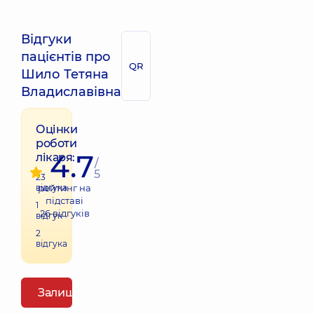
Відгуки
пацієнтів про
QR
Шило Тетяна
Владиславівна
Оцінки
роботи
4.7
лікаря:
/
5
23
відгука
рейтинг на
підставі
1
26
відгуків
відгук
2
відгука
Залишити відгук