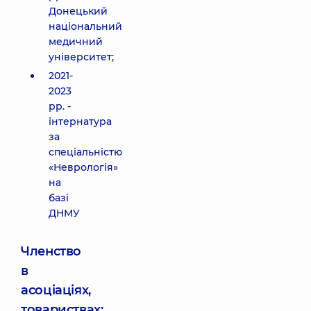
Донецький
національний
медичний
університет;
2021-
2023
рр. -
інтернатура
за
спеціальністю
«Неврологія»
на
базі
ДНМУ
Членство
в
асоціаціях,
товариствах;