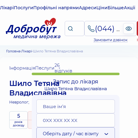
Лікарі
Послуги
Профільні напрями
Адреси
Ціни
Більше
Акції
(044) 495-2-888
Замовити дзвінок
Головна
Лікарі
Шило Тетяна Владиславівна
26
Інформація
Послуги
відгуків
Запис до лікаря
Шило Тетяна
Шило Тетяна Владиславівна
Владиславівна
Невролог;
5
4.7
/ 5
років
рейтинг
на підставі
досвіду
26 відгуків
Оберіть дату / час візиту