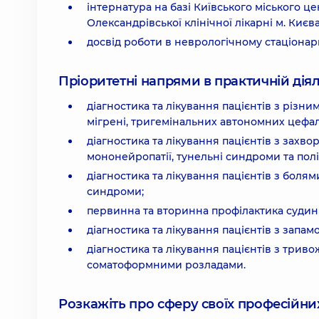
інтернатура на базі Київського міського ц
Олександрівської клінічної лікарні м. Києва
досвід роботи в неврологічному стаціонар
Пріоритетні напрями в практичній діял
діагностика та лікування пацієнтів з різн
мігрені, тригемінальних автономних цефал
діагностика та лікування пацієнтів з за
мононейропатії, тунельні синдроми та полі
діагностика та лікування пацієнтів з болям
синдроми;
первинна та вторинна профілактика судин
діагностика та лікування пацієнтів з запам
діагностика та лікування пацієнтів з тр
соматоформними розладами.
Розкажіть про сферу своїх професійних 