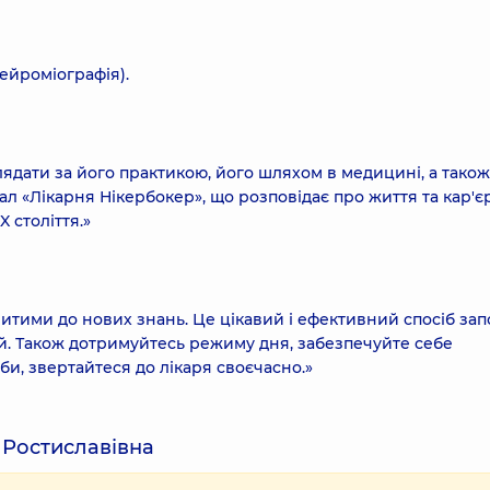
ейроміографія).
ядати за його практикою, його шляхом в медицині, а також
ал «Лікарня Нікербокер», що розповідає про життя та кар'є
 століття.»
итими до нових знань. Це цікавий і ефективний спосіб зап
й. Також дотримуйтесь режиму дня, забезпечуйте себе
би, звертайтеся до лікаря своєчасно.»
 Ростиславівна