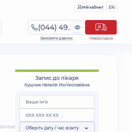
EN
Мій кабінет
(044) 495-2-888
Замовити дзвінок
Невідкладна
Запис до лікаря
Кушлик Наталія Ростиславівна
26 15:45
Оберіть дату / час візиту