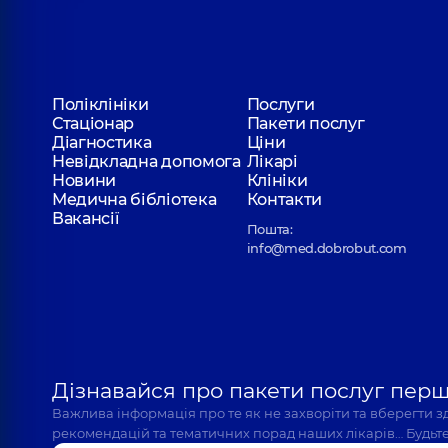
Поліклініки
Послуги
Стаціонар
Пакети послуг
Діагностика
Ціни
Невідкладна допомога
Лікарі
Новини
Клініки
Медична бібліотека
Контакти
Вакансії
Пошта:
info@med.dobrobut.com
Дізнавайся про пакети послуг пер
Важлива інформація про те як не захворіти та вберегти 
рекомендацій та тематичних порад наших лікарів… Будьте