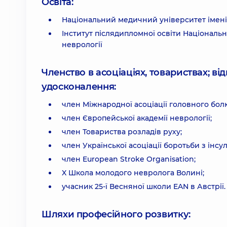
Освіта:
Національний медичний університет імені
Інститут післядипломної освіти Національ
неврології
Членство в асоціаціях, товариствах; в
удосконалення:
член Міжнародної асоціації головного болю 
член Європейської академії неврології;
член Товариства розладів руху;
член Української асоціації боротьби з інсу
член European Stroke Organisation;
X Школа молодого невролога Волині;
учасник 25-ї Весняної школи EAN в Австрії.
Шляхи професійного розвитку: