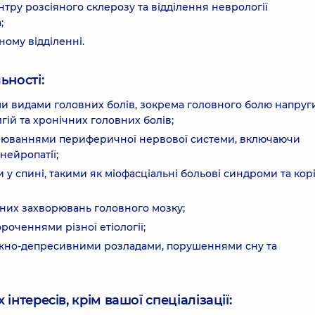
ентру розсіяного склерозу та відділення неврології
;
ному відділенні.
ьності:
ими видами головних болів, зокрема головного болю напруг
гій та хронічних головних болів;
хворюваннями периферичної нервової системи, включаючи
нейропатії;
и у спині, такими як міофасціальні больові синдроми та кор
них захворювань головного мозку;
ороченнями різної етіології;
ивожно-депресивними розладами, порушеннями сну та
інтересів, крім вашої спеціалізації: