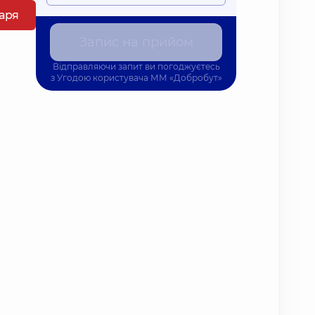
каря
Запис на прийом
Відправляючи запит ви погоджуєтесь
з
Угодою користувача
ММ «Добробут»