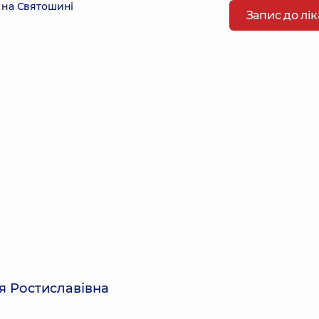
 на Святошині
Запис до лі
я Ростиславівна