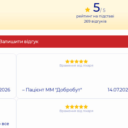
5
/ 5
рейтинг на підставі
269
відгуків
Залишити відгук
Враження від лікаря
.2026
– Пацієнт ММ "Добробут"
14.07.20
Враження від лікаря
 все