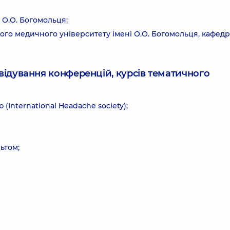
 О.О. Богомольця;
ного медичного університету імені О.О. Богомольця, кафед
ідвідування конференцій, курсів тематичного
(International Headache society);
льтом;