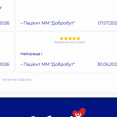
у
.2026
– Пацієнт ММ "Добробут"
07.07.20
Враження від лікаря
Найкраща !
.2026
– Пацієнт ММ "Добробут"
30.06.20
Читати всі відгуки…