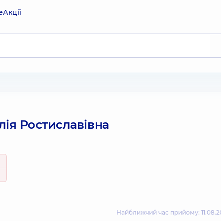
е
Акції
ія Ростиславівна
Найближчий час прийому: 11.08.20