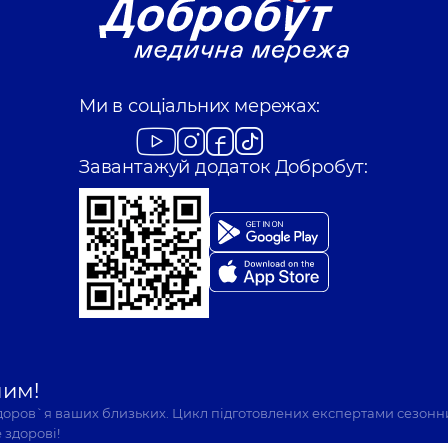
Ми в соціальних мережах:
Завантажуй додаток Добробут:
шим!
здоров`я ваших близьких. Цикл підготовлених експертами сезонн
 здорові!