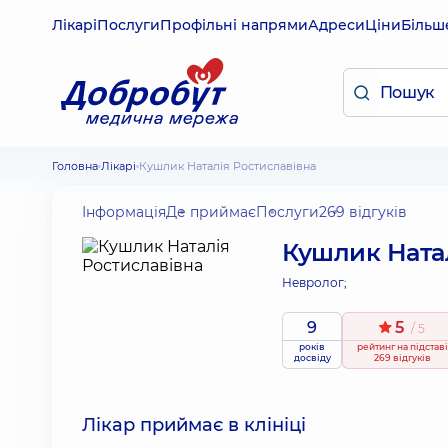
Лікарі
Послуги
Профільні напрями
Адреси
Ціни
Більш
Головна
Лікарі
Кушлик Наталія Ростиславівна
Інформація
Де приймає
Послуги
269 відгуків
Кушлик Натал
Невролог;
9
5
/ 5
років
рейтинг
на підставі
досвіду
269 відгуків
Лікар приймає в клініці