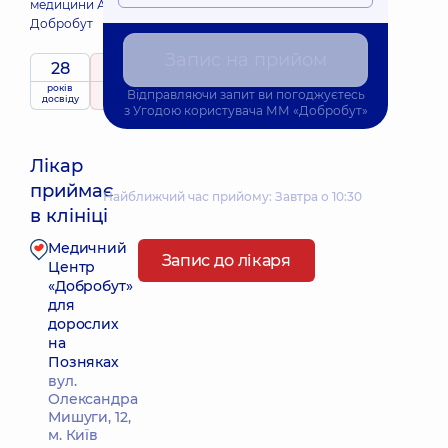
медицини Академії
Добробут
Запис на прийом
28
5
/ 5
років
рейтинг
на підставі
Відправляючи запит ви погоджуєтесь
досвіду
113 відгуків
з
Угодою користувача
ММ «Добробут»
Лікар
приймає
Найближчий час прийому: Завтра о 10:30
в клініці
Медичний
Запис до лікаря
Центр
«Добробут»
для
дорослих
на
Позняках
вул.
Олександра
Мишуги, 12,
м. Київ