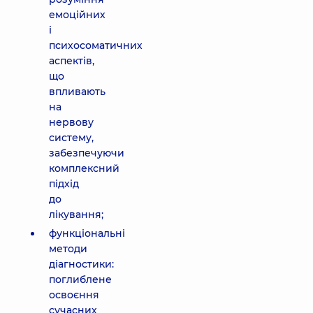
емоційних
і
психосоматичних
аспектів,
що
впливають
на
нервову
систему,
забезпечуючи
комплексний
підхід
до
лікування;
функціональні
методи
діагностики:
поглиблене
освоєння
сучасних