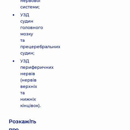
нервової
системи;
УЗД
судин
головного
мозку
та
прецеребральних
судин;
УЗД
периферичних
нервів
(нервів
верхніх
та
нижніх
кінцівок).
Розкажіть
про