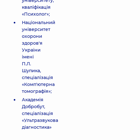
університету,
кваліфікація
«Психолог»;
Національний
університет
охорони
здоров'я
України
імені
П.Л.
Шупика,
спеціалізація
«Комп'ютерна
томографія»;
Академія
Добробут,
спеціалізація
«Ультразвукова
діагностика»