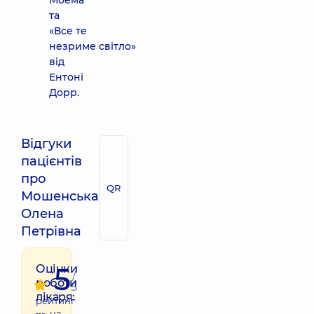
Моема
та
«Все те
незриме світло»
від
Ентоні
Дорр.
Відгуки
пацієнтів
про
QR
Мошенська
Олена
Петрівна
5
Оцінки
/
роботи
5
лікаря:
рейтинг
на