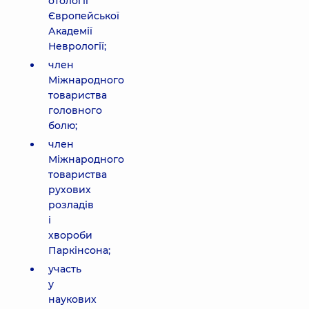
отології
Європейської
Академії
Неврології;
член
Міжнародного
товариства
головного
болю;
член
Міжнародного
товариства
рухових
розладів
і
хвороби
Паркінсона;
участь
у
наукових