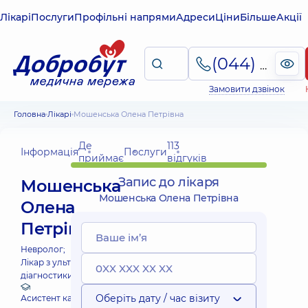
Лікарі
Послуги
Профільні напрями
Адреси
Ціни
Більше
Акції
(044) 495-2-888
Замовити дзвінок
Головна
Лікарі
Мошенська Олена Петрівна
Де
113
Інформація
Послуги
приймає
відгуків
Запис до лікаря
Мошенська
Мошенська Олена Петрівна
Олена
Петрівна
Невролог;
Лікар з ультразвукової
діагностики;
Оберіть дату / час візиту
Асистент кафедри загальної