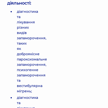
діяльності:
діагностика
та
лікування
різних
видів
запаморочення,
таких
як
доброякісне
пароксизмальне
запаморочення,
психогенне
запаморочення
та
вестибулярна
мігрень;
діагностика
та