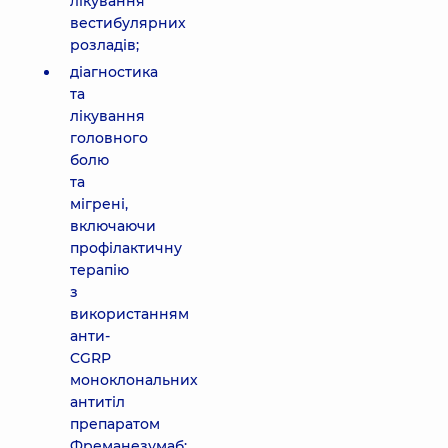
лікування
вестибулярних
розладів;
діагностика
та
лікування
головного
болю
та
мігрені,
включаючи
профілактичну
терапію
з
використанням
анти-
CGRP
моноклональних
антитіл
препаратом
Фреманезумаб;