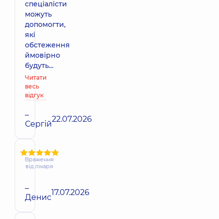
спеціалісти
можуть
допомогти,
які
обстеження
ймовірно
будуть...
Читати
весь
відгук
–
22.07.2026
Сергій
Враження
від лікаря
–
17.07.2026
Денис