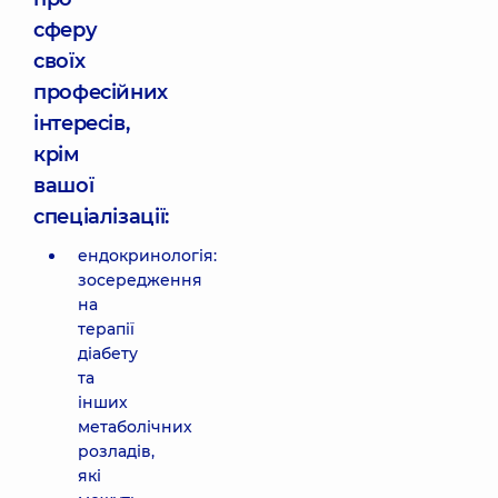
сферу
своїх
професійних
інтересів,
крім
вашої
спеціалізації:
ендокринологія:
зосередження
на
терапії
діабету
та
інших
метаболічних
розладів,
які