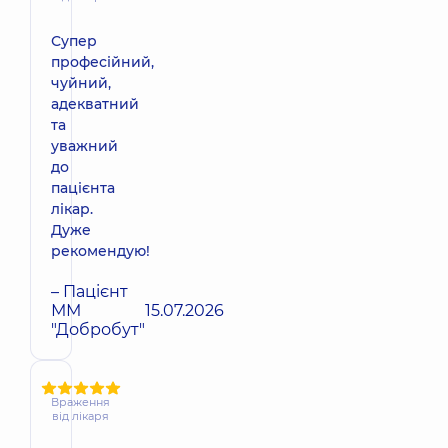
Супер
професійний,
чуйний,
адекватний
та
уважний
до
пацієнта
лікар.
Дуже
рекомендую!
– Пацієнт
ММ
15.07.2026
"Добробут"
Враження
від лікаря