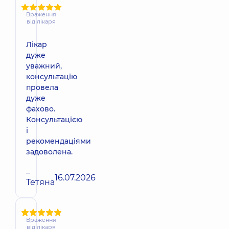
Враження
від лікаря
Лікар
дуже
уважний,
консультацію
провела
дуже
фахово.
Консультацією
і
рекомендаціями
задоволена.
–
16.07.2026
Тетяна
Враження
від лікаря