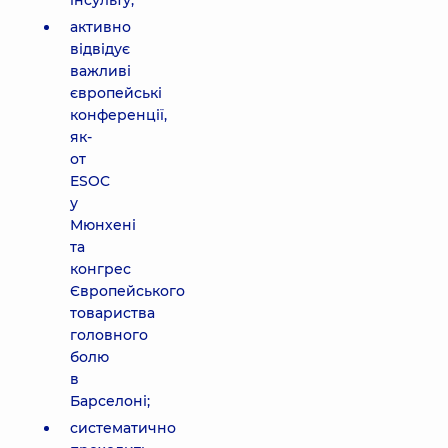
інсульту;
активно
відвідує
важливі
європейські
конференції,
як-
от
ESOC
у
Мюнхені
та
конгрес
Європейського
товариства
головного
болю
в
Барселоні;
систематично