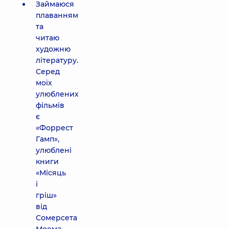
Займаюся
плаванням
та
читаю
художню
літературу.
Серед
моїх
улюблених
фільмів
є
«Форрест
Гамп»,
улюблені
книги
«Місяць
і
гріш»
від
Сомерсета