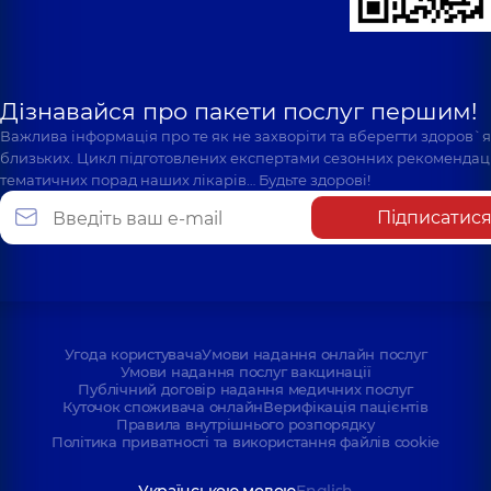
Дізнавайся про пакети послуг першим!
Важлива інформація про те як не захворіти та вберегти здоров`
близьких. Цикл підготовлених експертами сезонних рекомендаці
тематичних порад наших лікарів… Будьте здорові!
Підписатис
Угода користувача
Умови надання онлайн послуг
Умови надання послуг вакцинації
Публічний договір надання медичних послуг
Куточок споживача онлайн
Верифікація пацієнтів
Правила внутрішнього розпорядку
Політика приватності та використання файлів cookie
Українською мовою
English