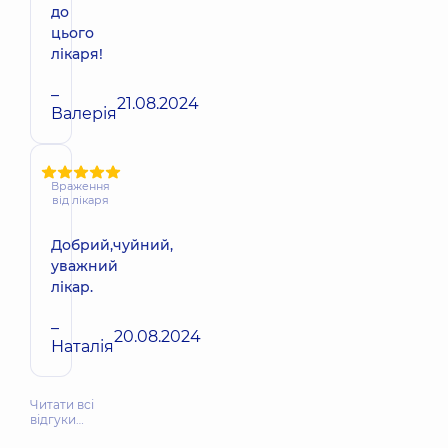
до
цього
лікаря!
–
21.08.2024
Валерія
Враження
від лікаря
Добрий,чуйний,
уважний
лікар.
–
20.08.2024
Наталія
Читати всі
відгуки…