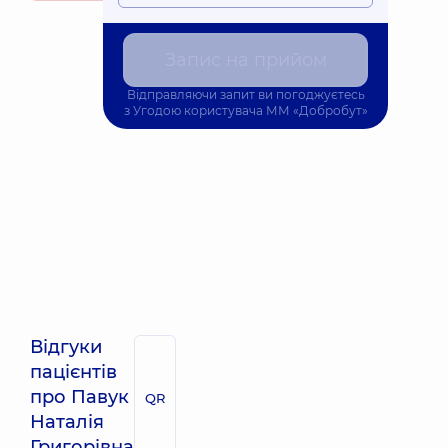
Запис на прийом
Відправляючи запит ви погоджуєтесь
з
Угодою користувача
ММ «Добробут»
Відгуки
пацієнтів
про Павук
QR
Наталія
Григорівна