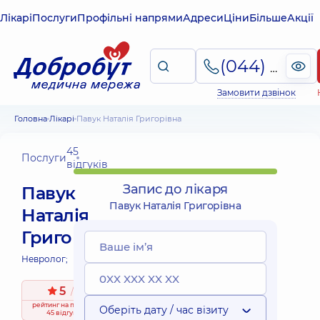
Лікарі
Послуги
Профільні напрями
Адреси
Ціни
Більше
Акції
(044) 495-2-888
Замовити дзвінок
Головна
Лікарі
Павук Наталія Григорівна
45
Послуги
відгуків
Запис до лікаря
Павук
Павук Наталія Григорівна
Наталія
Григорівна
Невролог;
5
/ 5
рейтинг
на підставі
Оберіть дату / час візиту
45 відгуків