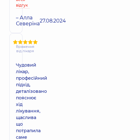
відгук
– Алла
27.08.2024
Северіна
Враження
від лікаря
Чудовий
лікар,
професійний
підхід,
деталізовано
пояснює
хід
лікування,
щаслива
що
потрапила
саме