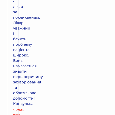
-
лікар
за
покликанням.
Лікар
уважний
і
бачить
проблему
пацієнта
широко.
Вона
намагається
знайти
першопричину
захворювання
та
обов'язково
допомогти!
Консульт...
Читати
весь