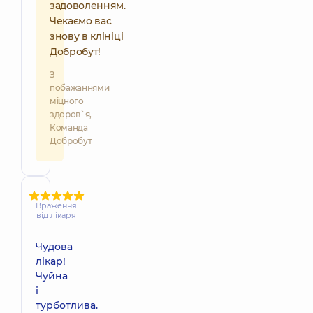
задоволенням.
Чекаємо вас
знову в клініці
Добробут!
З
побажаннями
міцного
здоров`я,
Команда
Добробут
Враження
від лікаря
Чудова
лікар!
Чуйна
і
турботлива.