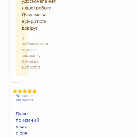
удосконалення
нашої роботи.
Дякуємо за
відкритість і
довіру!
З
побажаннями
міцного
здоров`я,
Команда
Добробут
Враження
від лікаря
Дуже
приємний
лікар,
після