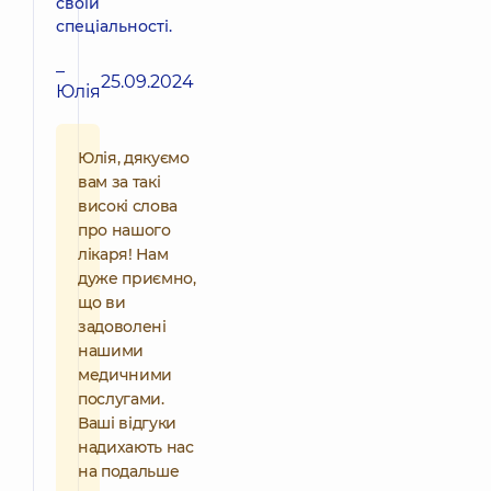
своїй
спеціальності.
–
25.09.2024
Юлія
Юлія, дякуємо
вам за такі
високі слова
про нашого
лікаря! Нам
дуже приємно,
що ви
задоволені
нашими
медичними
послугами.
Ваші відгуки
надихають нас
на подальше