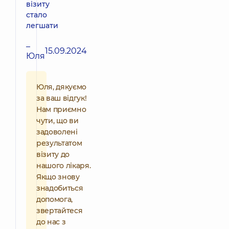
візиту
стало
легшати
–
15.09.2024
Юля
Юля, дякуємо
за ваш відгук!
Нам приємно
чути, що ви
задоволені
результатом
візиту до
нашого лікаря.
Якщо знову
знадобиться
допомога,
звертайтеся
до нас з