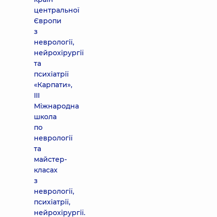
центральної
Європи
з
неврології,
нейрохірургії
та
психіатрії
«Карпати»,
III
Міжнародна
школа
по
неврології
та
майстер-
класах
з
неврології,
психіатрії,
нейрохірургії.