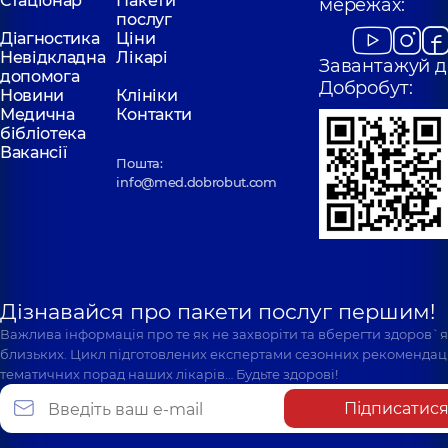
Стаціонар
Пакети
мережах:
послуг
Діагностика
Ціни
Невідкладна
Лікарі
Завантажуй д
допомога
Добробут:
Новини
Клініки
Медична
Контакти
бібліотека
Вакансії
Пошта:
info@med.dobrobut.com
Дізнавайся про пакети послуг першим!
Важлива інформація про те як не захворіти та вберегти здоров`
близьких. Цикл підготовлених експертами сезонних рекомендаці
тематичних порад наших лікарів… Будьте здорові!
Підписатис