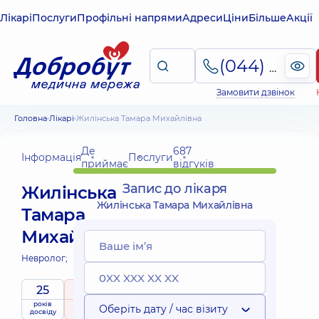
Лікарі
Послуги
Профільні напрями
Адреси
Ціни
Більше
Акції
(044) 495-2-888
Замовити дзвінок
Головна
Лікарі
Жилінська Тамара Михайлівна
Де
687
Інформація
Послуги
приймає
відгуків
Запис до лікаря
Жилінська
Жилінська Тамара Михайлівна
Тамара
Михайлівна
Невролог;
25
5
/ 5
років
рейтинг
на підставі
Оберіть дату / час візиту
досвіду
687 відгуків