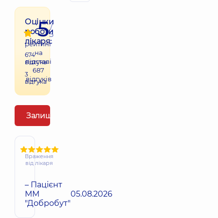
5
Оцінки
/
роботи
5
лікаря:
рейтинг
на
674
підставі
відгука
687
3
відгуків
відгука
Залишити відгук
Враження
від лікаря
– Пацієнт
ММ
05.08.2026
"Добробут"