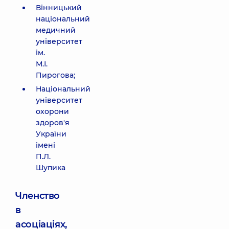
Вінницький
національний
медичний
університет
ім.
М.І.
Пирогова;
Національний
університет
охорони
здоров'я
України
імені
П.Л.
Шупика
Членство
в
асоціаціях,