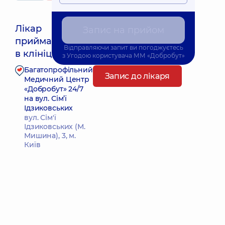
Лікар
Запис на прийом
приймає
Найближчий час прийому: 12.08.2026 8:45
Відправляючи запит ви погоджуєтесь
в клініці
з
Угодою користувача
ММ «Добробут»
Багатопрофільний
Запис до лікаря
Медичний Центр
«Добробут» 24/7
на вул. Сім’ї
Ідзиковських
вул. Сім'ї
Ідзиковських (М.
Мишина), 3, м.
Київ