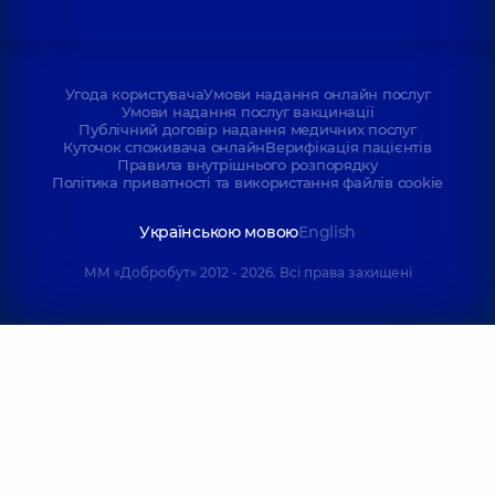
Угода користувача
Умови надання онлайн послуг
Умови надання послуг вакцинації
Публічний договір надання медичних послуг
Куточок споживача онлайн
Верифікація пацієнтів
Правила внутрішнього розпорядку
Політика приватності та використання файлів cookie
Українською мовою
English
ММ «Добробут» 2012 - 2026. Всі права захищені