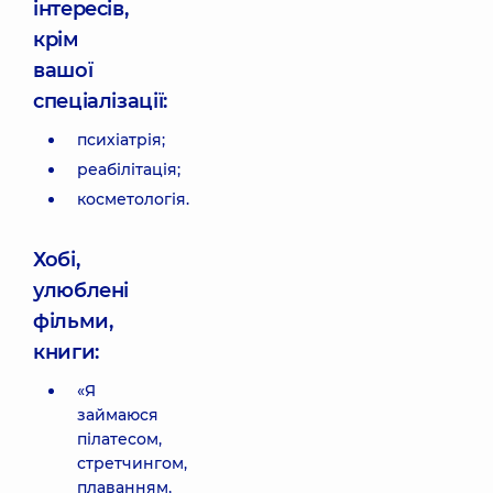
інтересів,
крім
вашої
спеціалізації:
психіатрія;
реабілітація;
косметологія.
Хобі,
улюблені
фільми,
книги:
«Я
займаюся
пілатесом,
стретчингом,
плаванням,