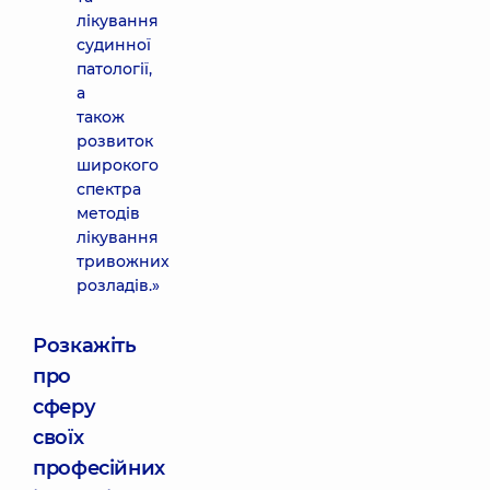
лікування
судинної
патології,
а
також
розвиток
широкого
спектра
методів
лікування
тривожних
розладів.»
Розкажіть
про
сферу
своїх
професійних