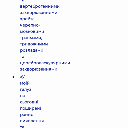
та
вертеброгенними
захворюваннями
хребта,
черепно-
мозковими
травмами,
тривожними
розладами
та
цереброваскулярними
захворюваннями.
«У
моїй
галузі
на
сьогодні
поширені
раннє
виявлення
та