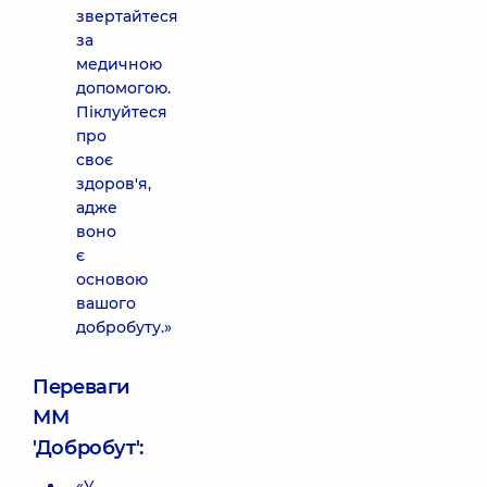
звертайтеся
за
медичною
допомогою.
Піклуйтеся
про
своє
здоров'я,
адже
воно
є
основою
вашого
добробуту.»
Переваги
ММ
'Добробут':
«У