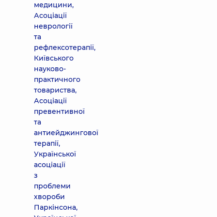
медицини,
Асоціації
неврології
та
рефлексотерапії,
Київського
науково-
практичного
товариства,
Асоціації
превентивної
та
антиейджингової
терапії,
Української
асоціації
з
проблеми
хвороби
Паркінсона,