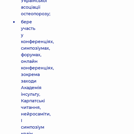
Української
асоціації
остеопорозу;
бере
участь
у
конференціях,
симпозіумах,
форумах,
онлайн
конференціях,
зокрема
заходи
Академія
інсульту,
Карпатські
читання,
нейросаміти,
I
симпозіум
країн