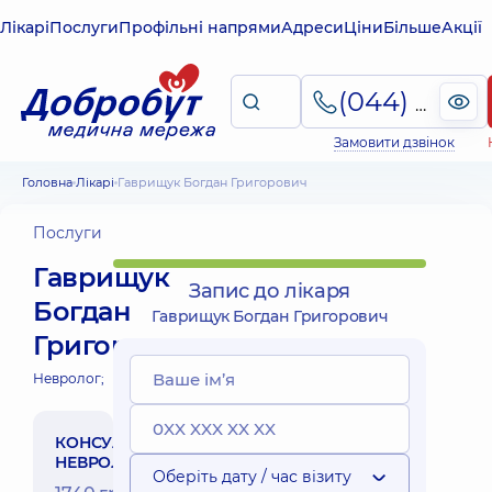
Лікарі
Послуги
Профільні напрями
Адреси
Ціни
Більше
Акції
(044) 495-2-888
Замовити дзвінок
Головна
Лікарі
Гаврищук Богдан Григорович
Послуги
Гаврищук
Запис до лікаря
Богдан
Гаврищук Богдан Григорович
Григорович
Невролог;
КОНСУЛЬТАЦІЯ
НЕВРОЛОГА
Оберіть дату / час візиту