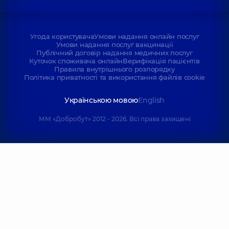
Угода користувача
Умови надання онлайн послуг
Умови надання послуг вакцинації
Публічний договір надання медичних послуг
Куточок споживача онлайн
Верифікація пацієнтів
Правила внутрішнього розпорядку
Політика приватності та використання файлів cookie
Українською мовою
English
ММ «Добробут» 2012 - 2026. Всі права захищені