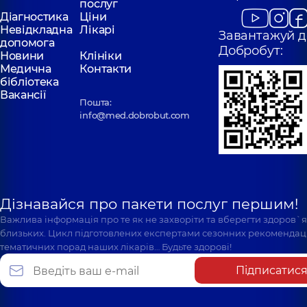
послуг
Діагностика
Ціни
Невідкладна
Лікарі
Завантажуй д
допомога
Добробут:
Новини
Клініки
Медична
Контакти
бібліотека
Вакансії
Пошта:
info@med.dobrobut.com
Дізнавайся про пакети послуг першим!
Важлива інформація про те як не захворіти та вберегти здоров`
близьких. Цикл підготовлених експертами сезонних рекомендаці
тематичних порад наших лікарів… Будьте здорові!
Підписатис