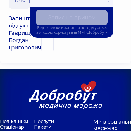
1740 грн
Запис на прийом
Залиште
відгук про
Відправляючи запит ви погоджуєтесь
Гаврищук
з
Угодою користувача
ММ «Добробут»
QR
Богдан
Григорович
Поліклініки
Послуги
Ми в соціаль
Стаціонар
Пакети
мережах: