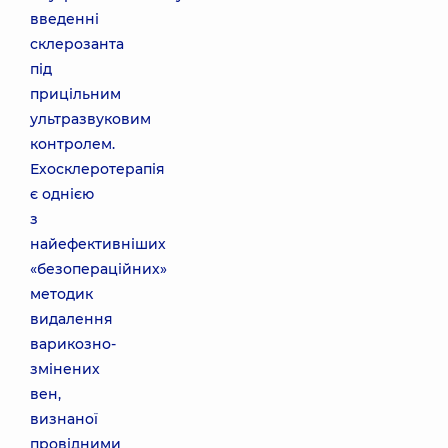
введенні
склерозанта
під
прицільним
ультразвуковим
контролем.
Ехосклеротерапія
є однією
з
найефективніших
«безопераційних»
методик
видалення
варикозно-
змінених
вен,
визнаної
провідними