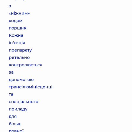
з
«ніжним»
ходом
поршня.
Кожна
ін'єкція
препарату
ретельно
контролюється
за
допомогою
трансілюмінісценціі
та
спеціального
приладу
для
більш
повної