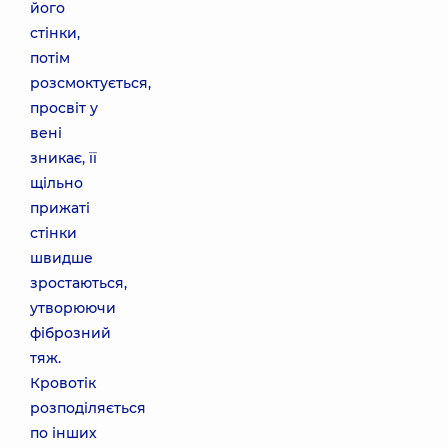
його
стінки,
потім
розсмоктується,
просвіт у
вені
зникає, її
щільно
прижаті
стінки
швидше
зростаються,
утворюючи
фіброзний
тяж.
Кровотік
розподіляється
по інших