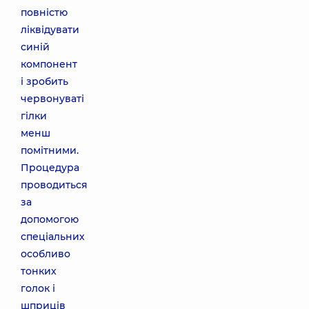
повністю
ліквідувати
синій
компонент
і зробить
червонуваті
гілки
менш
помітними.
Процедура
проводиться
за
допомогою
спеціальних
особливо
тонких
голок і
шприців