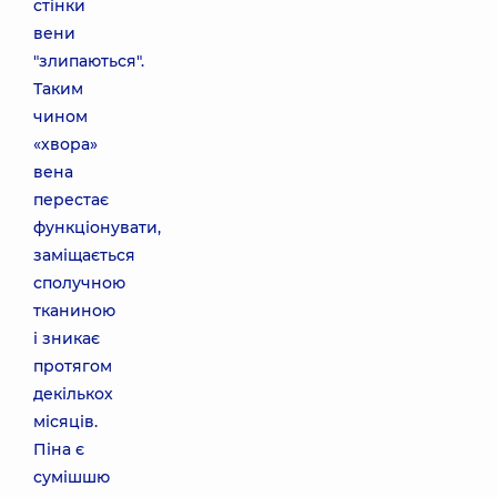
стінки
вени
"злипаються".
Таким
чином
«хвора»
вена
перестає
функціонувати,
заміщається
сполучною
тканиною
і зникає
протягом
декількох
місяців.
Піна є
сумішшю