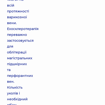
всій
протяжності
варикозної
вени.
Ехосклеротерапія
переважно
застосовується
для
облітерації
магістральних
підшкірних
та
перфорантних
вен.
Кількість
уколів і
необхідний