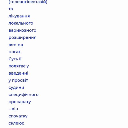
(телеангіоектазій)
та
лікування
локального
варикозного
розширення
вен на
ногах.
Суть її
полягає у
введенні
у просвіт
судини
специфічного
препарату
– він
спочатку
склеює