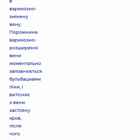
в
варикозно-
змінену
вену.
Порожнина
варикозно-
розширеної
вени
моментально
заповнюється
бульбашками
піни, і
витісняє
з вени
застояну
кров,
після
чого