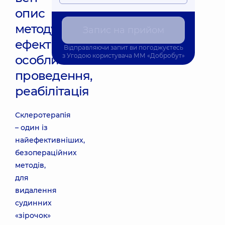
опис
методу,
Запис на прийом
ефективність,
Відправляючи запит ви погоджуєтесь
з
Угодою користувача
ММ «Добробут»
особливості
проведення,
реабілітація
Склеротерапія
– один із
найефективніших,
безопераційних
методів,
для
видалення
судинних
«зірочок»