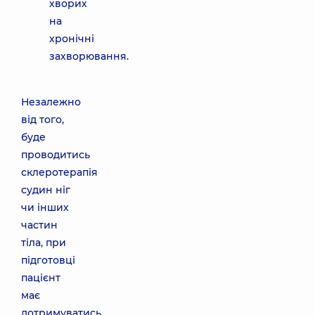
хворих
на
хронічні
захворювання.
Незалежно
від того,
буде
проводитись
склеротерапія
судин ніг
чи інших
частин
тіла, при
підготовці
пацієнт
має
дотримуватись