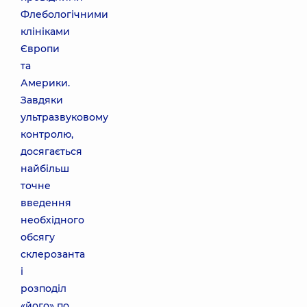
Флебологічними
клініками
Європи
та
Америки.
Завдяки
ультразвуковому
контролю,
досягається
найбільш
точне
введення
необхідного
обсягу
склерозанта
і
розподіл
«його» по