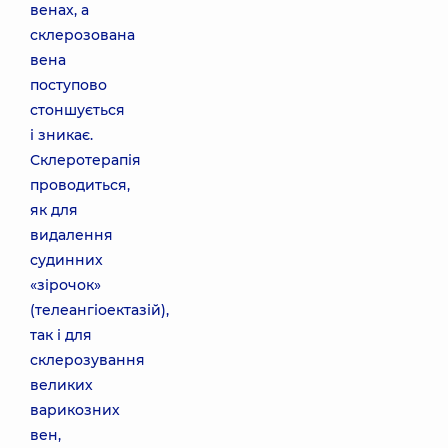
венах, а
склерозована
вена
поступово
стоншується
і зникає.
Склеротерапія
проводиться,
як для
видалення
судинних
«зірочок»
(телеангіоектазій),
так і для
склерозування
великих
варикозних
вен,