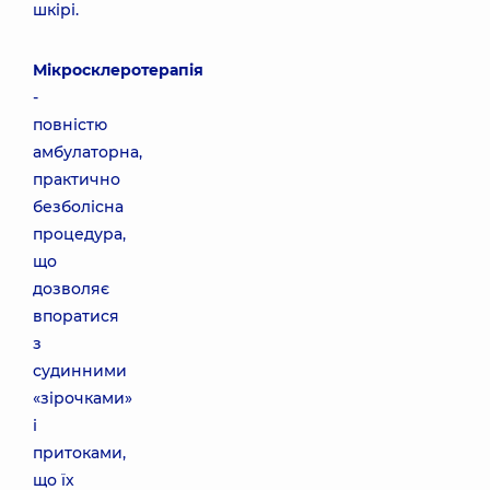
шкірі.
Мікросклеротерапія
-
повністю
амбулаторна,
практично
безболісна
процедура,
що
дозволяє
впоратися
з
судинними
«зірочками»
і
притоками,
що їх