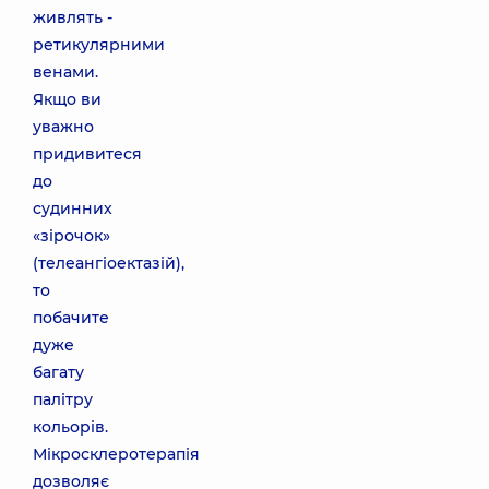
живлять -
ретикулярними
венами.
Якщо ви
уважно
придивитеся
до
судинних
«зірочок»
(телеангіоектазій),
то
побачите
дуже
багату
палітру
кольорів.
Мікросклеротерапія
дозволяє