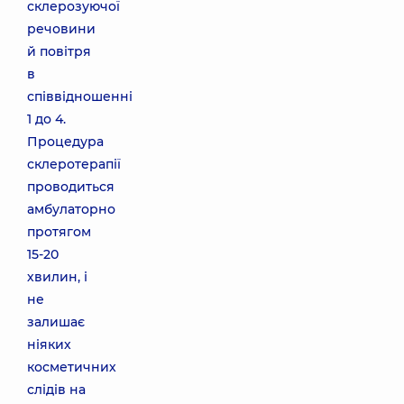
склерозуючої
речовини
й повітря
в
співвідношенні
1 до 4.
Процедура
склеротерапії
проводиться
амбулаторно
протягом
15-20
хвилин, і
не
залишає
ніяких
косметичних
слідів на