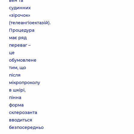
вен та
судинних
«зірочок»
(телеангіоектазій).
Процедура
має ряд
переваг –
це
обумовлене
тим, що
після
мікропроколу
в шкірі,
пінна
форма
склерозанта
вводиться
безпосередньо