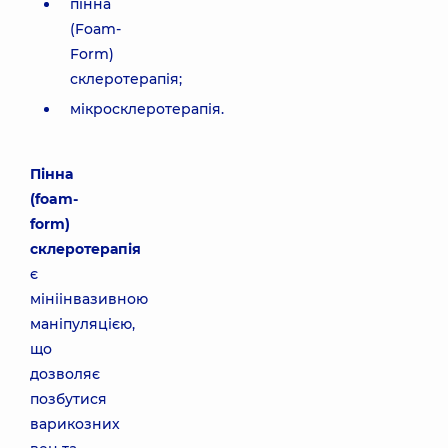
пінна
(Foam-
Form)
склеротерапія;
мікросклеротерапія.
Пінна
(foam-
form)
склеротерапія
є
мініінвазивною
маніпуляцією,
що
дозволяє
позбутися
варикозних