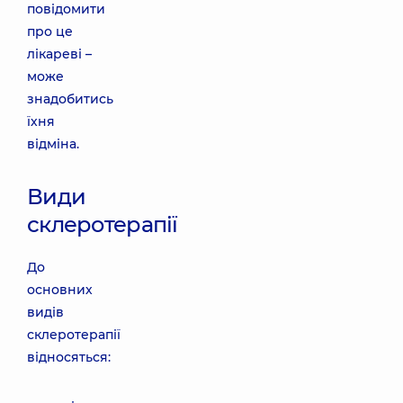
повідомити
про це
лікареві –
може
знадобитись
їхня
відміна.
Види
склеротерапії
До
основних
видів
склеротерапії
відносяться: