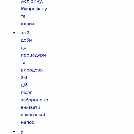
Аспірину,
Ібупрофену
та
інших;
за 2
доби
до
процедури
та
впродовж
2-3
діб
після
заборонено
вживати
алкогольні
напої;
у