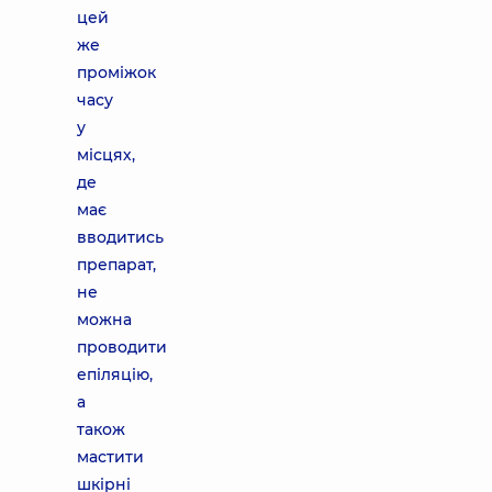
цей
же
проміжок
часу
у
місцях,
де
має
вводитись
препарат,
не
можна
проводити
епіляцію,
а
також
мастити
шкірні