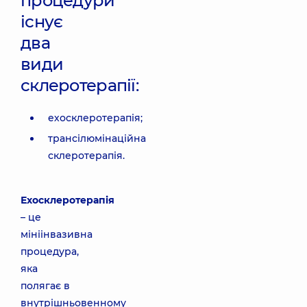
процедури
існує
два
види
склеротерапії:
ехосклеротерапія;
трансілюмінаційна
склеротерапія.
Ехосклеротерапія
– це
мініінвазивна
процедура,
яка
полягає в
внутрішньовенному