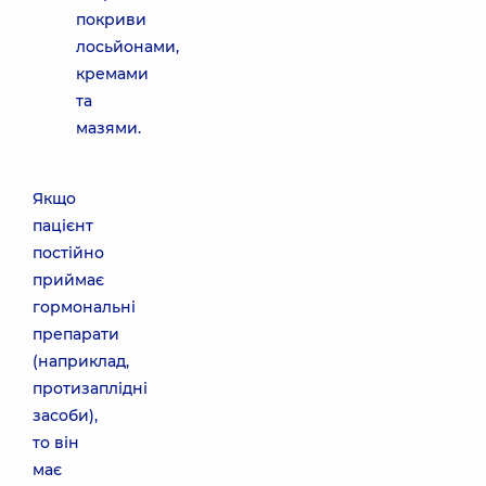
покриви
лосьйонами,
кремами
та
мазями.
Якщо
пацієнт
постійно
приймає
гормональні
препарати
(наприклад,
протизаплідні
засоби),
то він
має