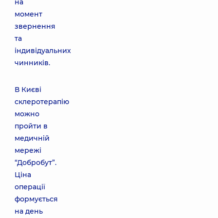
на
момент
звернення
та
індивідуальних
чинників.
В Києві
склеротерапію
можно
пройти в
медичній
мережі
“Добробут”.
Ціна
операції
формується
на день