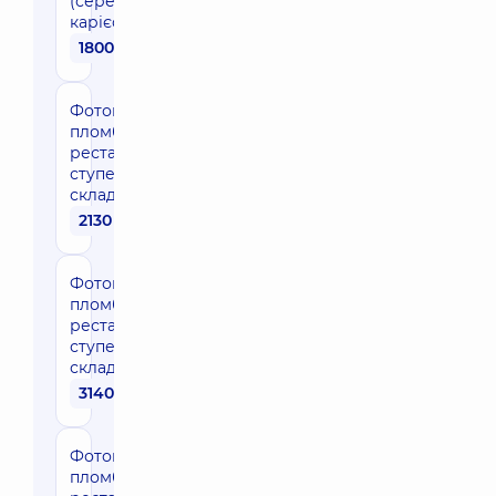
(середній
карієс)
1800 грн
Фотополімерна
пломба,
реставрація І
ступеня
складності
2130 грн
Фотополімерна
пломба,
реставрація II
ступеня
складності
3140 грн
Фотополімерна
пломба,