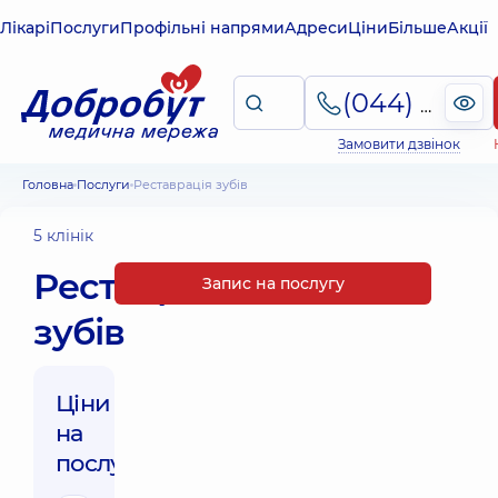
Лікарі
Послуги
Профільні напрями
Адреси
Ціни
Більше
Акції
(044) 495-2-888
Замовити дзвінок
Головна
Послуги
Реставрація зубів
5 клінік
Реставрація
Запис на послугу
зубів
Ціни
на
послуги: