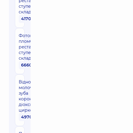
реставрація III
ступеня
складності
4170 грн
Фотополімерна
пломба,
реставрація IV
ступеня
складності
6660 грн
Відновлення
молочного
зуба
коронкою з
діоксиду
цирконію
4970 грн