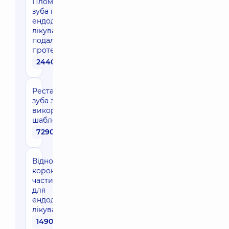
Пломбування
зуба після
ендодонтичного
лікування (для
подальшого
протезування)
2440 грн
Реставрація
зуба з
використанням
шаблону
7290 грн
Відновлення
коронкової
частини зуба
для
ендодонтичного
лікування
1490 грн