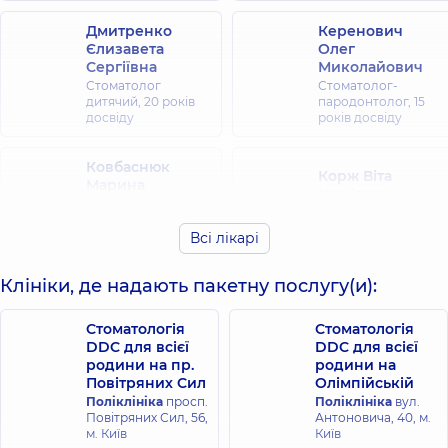
Дмитренко
Керенович
Єлизавета
Олег
Сергіївна
Миколайович
Стоматолог
Стоматолог-
дитячий,
20 років
пародонтолог,
15
досвіду
років досвіду
Ковбаснюк
Корж Віта
Марина
Іванівна
Сергіївна
Стоматолог-
Стоматолог-
пародонтолог,
14
Всі лікарі
терапевт,
25 років
років досвіду
досвіду
Клініки, де надають пакетну послугу(и):
Мнухіна Наталя
Орлова Наталя
Валеріївна
Анатоліївна
Стоматологія
Стоматологія
Стоматолог-
Стоматолог-
DDC для всієї
DDC для всієї
терапевт,
25 років
ортодонт, гнатолог,
родини на пр.
родини на
досвіду
25 років досвіду
Повітряних Сил
Олімпійській
Поліклініка
просп.
Поліклініка
вул.
Повітряних Сил, 56,
Антоновича, 40, м.
Ступачинська
Суворова
м. Київ
Київ
Каріна
Тамара