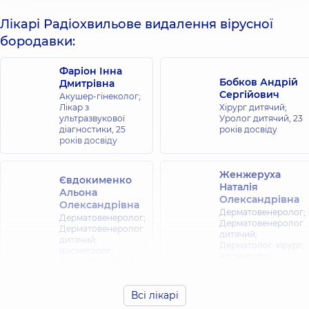
Лікарі Радіохвильове видалення вірусної
бородавки:
Фаріон Інна
Бобков Андрій
Дмитрівна
Сергійович
Акушер-гінеколог;
Лікар з
Хірург дитячий;
ультразвукової
Уролог дитячий,
23
діагностики,
25
років досвіду
років досвіду
Женжеруха
Євдокименко
Наталія
Альона
Олександрівна
Олександрівна
Дерматовенеролог;
Дерматовенеролог;
Дерматовенеролог
Дерматовенеролог
дитячий;
дитячий;
Дерматолог-хірург;
Косметолог;
Косметолог;
Трихолог,
4 років
Трихолог,
5 років
досвіду
досвіду
Всі лікарі