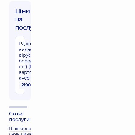
Ціни
на
послуги:
Радіохвильове
видалення
вірусної
бородавки (1
шт.) (без
вартості
анестезії)
2190 грн
Схожі
послуги:
Підшкірна
(ін'єкційна)