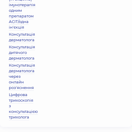
імунотерапія
одним
препаратом
АСІТ/одна
ін'єкція
Консультація
дерматолога
Консультація
дитячого
дерматолога
Консультація
дерматолога
через
онлайн
роз'яснення
Цифрова
трихоскопія
з
консультацією
трихолога