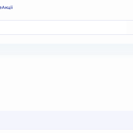
е
Акції