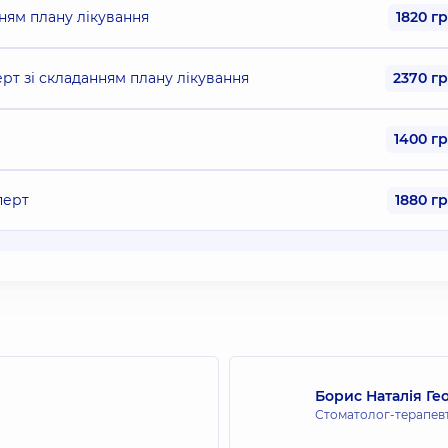
нням плану лікування
1820 г
ерт зі складанням плану лікування
2370 г
1400 г
перт
1880 г
Борис Наталія Гео
Стоматолог-терапев