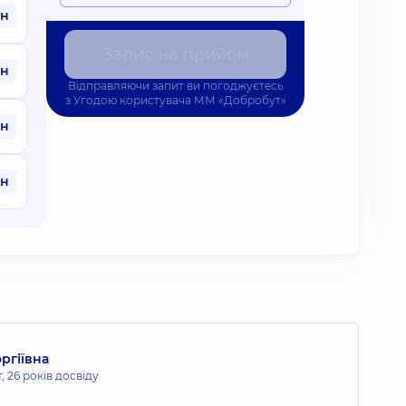
рн
Запис на прийом
рн
Відправляючи запит ви погоджуєтесь
з
Угодою користувача
ММ «Добробут»
рн
рн
ргіївна
т,
26 років досвіду