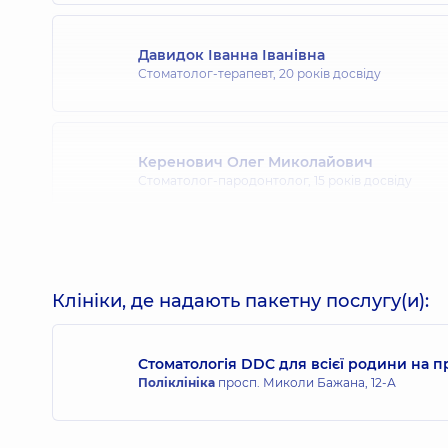
Давидок Іванна Іванівна
Стоматолог-терапевт,
20 років досвіду
Керенович Олег Миколайович
Стоматолог-пародонтолог,
15 років досвіду
Корж Віта Іванівна
Стоматолог-пародонтолог,
14 років досвіду
Клініки, де надають пакетну послугу(и):
Стоматологія DDC для всієї родини на 
Мнухіна Наталя Валеріївна
Поліклініка
просп. Миколи Бажана, 12-А
Стоматолог-терапевт,
25 років досвіду