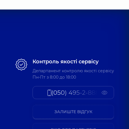
іна Ярославівна
,
7 років досвіду
Валеріївна
т,
17 років досвіду
Контроль якості сервісу
Департамент контролю якості сервісу
орович
Пн-Пт з 8:00 до 18:00
,
8 років досвіду
(050) 495-2-888
андр Іванович
т,
13 років досвіду
ЗАЛИШТЕ ВІДГУК