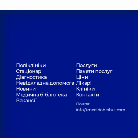
Плиска Владислав Вікторович
Стоматолог-хірург,
14 років досвіду
Ступачинський Олександр Олександро
Стоматолог-хірург,
7 років досвіду
Поліклініки
Послуги
Стаціонар
Пакети послуг
Цукур Тетяна Миколаївна
Діагностика
Ціни
Стоматолог-терапевт,
19 років досвіду
Невідкладна допомога
Лікарі
Новини
Клініки
Медична бібліотека
Контакти
Вакансії
Пошта:
Война Дмитро Володимирович
info@med.dobrobut.com
Стоматолог-ортопед,
22 років досвіду