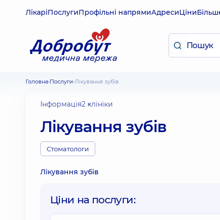
Лікарі
Послуги
Профільні напрями
Адреси
Ціни
Більш
Головна
Послуги
Лікування зубів
Інформація
2 клініки
Лікування зубів
Стоматологи
Лікування зубів
Ціни на послуги: