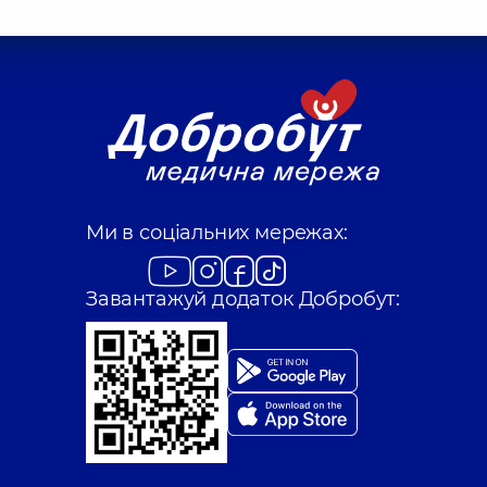
Ступачинська Кар
Стоматолог дитячий
вич
Суворова Тамара 
Стоматолог-терапев
Ми в соціальних мережах:
Янощук Арсен Іг
Стоматолог-ортопед
Завантажуй додаток Добробут:
Охріменко Олекс
Стоматолог-терапев