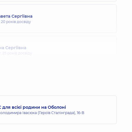
вета Сергіївна
,
20 років досвіду
а Сергіївна
т,
25 років досвіду
) Вероніка Василівна
т,
13 років досвіду
 для всієї родини на Оболоні
атоліївна
олодимира Івасюка (Героїв Сталінграда), 16-В
, гнатолог,
25 років досвіду