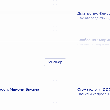
Дмитренко Єлиза
Стоматолог дитячий
Ковбаснюк Марин
Стоматолог-терапев
Всі лікарі
Бакуліна (Місюра
Стоматолог-ортодон
просп. Миколи Бажана
Стоматологія DDC
Орлова Наталя Ан
Поліклініка
просп. В
Стоматолог-ортодонт