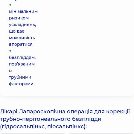
з
мінімальним
ризиком
ускладнень,
що дає
можливість
впоратися
з
безпліддям,
пов’язаним
із
трубними
факторами.
Лікарі Лапароскопічна операція для корекції
трубно-перітонеального безпліддя
(гідросальпінкс, піосальпінкс):