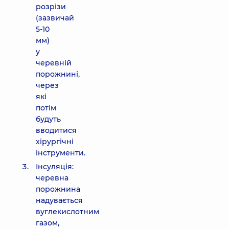
розрізи
(зазвичай
5-10
мм)
у
черевній
порожнині,
через
які
потім
будуть
вводитися
хірургічні
інструменти.
Інсуляція:
черевна
порожнина
надувається
вуглекислотним
газом,