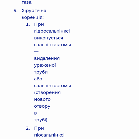
таза.
Хірургічна
корекція:
При
гідросальпінксі
виконується
сальпінгектомія
—
видалення
ураженої
труби
або
сальпінгостомія
(створення
нового
отвору
в
трубі).
При
піосальпінксі