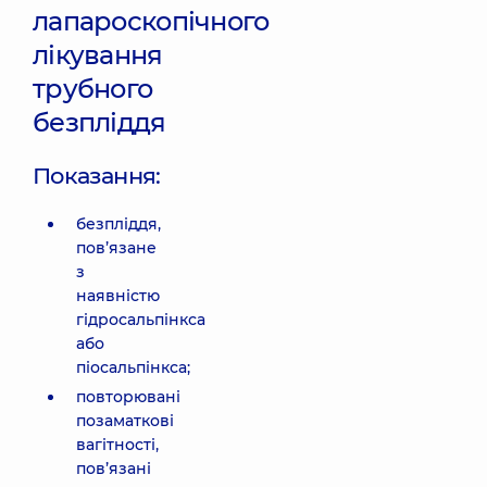
лапароскопічного
лікування
трубного
безпліддя
Показання:
безпліддя,
пов’язане
з
наявністю
гідросальпінкса
або
піосальпінкса;
повторювані
позаматкові
вагітності,
пов’язані