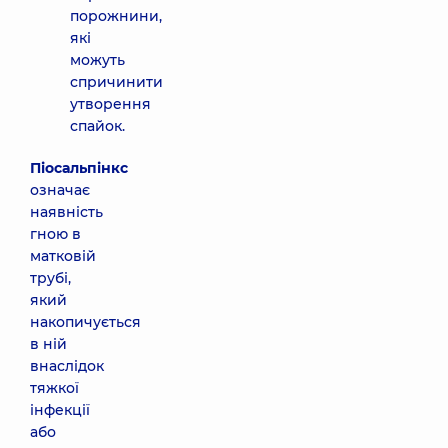
порожнини,
які
можуть
спричинити
утворення
спайок.
Піосальпінкс
означає
наявність
гною в
матковій
трубі,
який
накопичується
в ній
внаслідок
тяжкої
інфекції
або