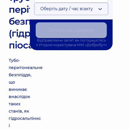
перітонеального
Оберіть дату / час візиту
безпліддя
Запис на прийом
(гідросальпінкс,
Відправляючи запит ви погоджуєтесь
піосальпінкс)
з
Угодою користувача
ММ «Добробут»
Тубо-
перитонеальне
безпліддя,
що
виникає
внаслідок
таких
станів, як
гідросальпінкс
і