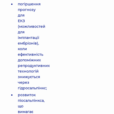
погіршення
прогнозу
для
ЕКЗ
(можливостей
для
імплантації
ембріонів),
коли
ефективність
допоміжних
репродуктивних
технологій
знижується
через
гідросальпінкс;
розвиток
піосальпінкса,
що
вимагає