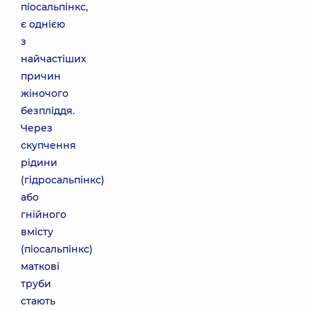
піосальпінкс,
є однією
з
найчастіших
причин
жіночого
безпліддя.
Через
скупчення
рідини
(гідросальпінкс)
або
гнійного
вмісту
(піосальпінкс)
маткові
труби
стають