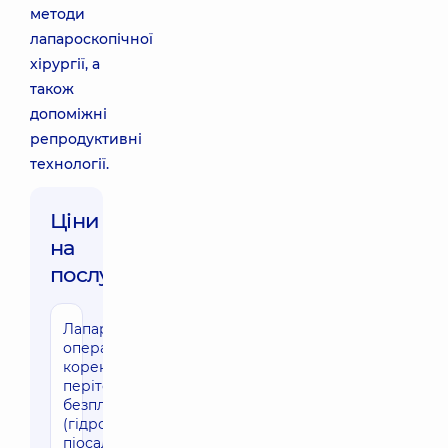
методи
лапароскопічної
хірургії, а
також
допоміжні
репродуктивні
технології.
Ціни
на
послуги:
Лапароскопічна
операція для
корекції трубно-
перітонеального
безпліддя
(гідросальпінкс,
піосальпінкс)