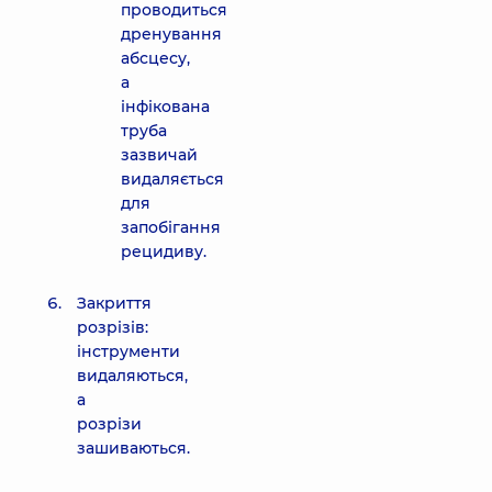
проводиться
дренування
абсцесу,
а
інфікована
труба
зазвичай
видаляється
для
запобігання
рецидиву.
Закриття
розрізів:
інструменти
видаляються,
а
розрізи
зашиваються.