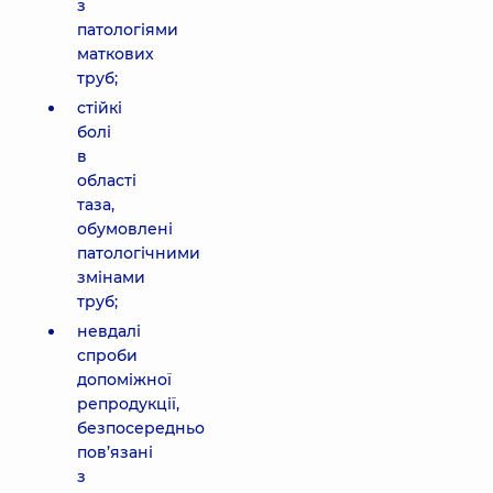
з
патологіями
маткових
труб;
стійкі
болі
в
області
таза,
обумовлені
патологічними
змінами
труб;
невдалі
спроби
допоміжної
репродукції,
безпосередньо
пов’язані
з