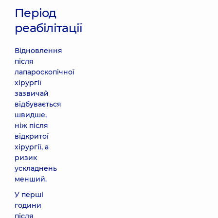
Період
реабілітації
Відновлення
після
лапароскопічної
хірургії
зазвичай
відбувається
швидше,
ніж після
відкритої
хірургії, а
ризик
ускладнень
менший.
У перші
години
після