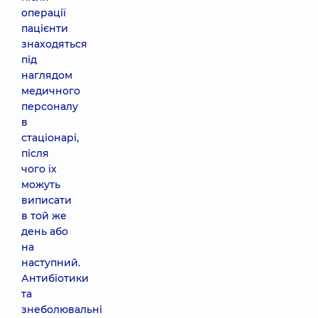
операції
пацієнти
знаходяться
під
наглядом
медичного
персоналу
в
стаціонарі,
після
чого їх
можуть
виписати
в той же
день або
на
наступний.
Антибіотики
та
знеболювальні