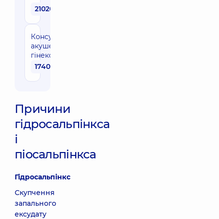
21020 грн
Консультація
акушера-
гінеколога
1740 грн
Причини
гідросальпінкса
і
піосальпінкса
Гідросальпінкс
Скупчення
запального
ексудату