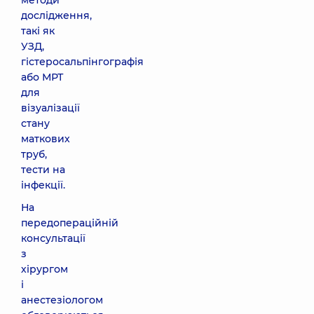
методи
дослідження,
такі як
УЗД,
гістеросальпінгографія
або МРТ
для
візуалізації
стану
маткових
труб,
тести на
інфекції.
На
передопераційній
консультації
з
хірургом
і
анестезіологом