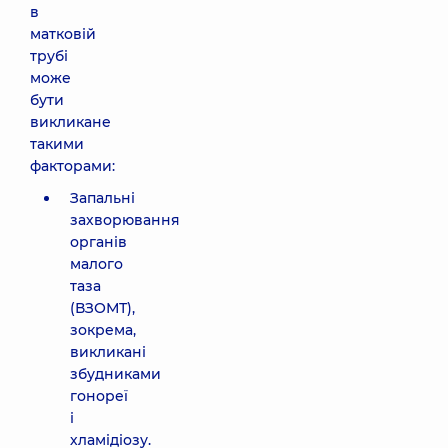
в
матковій
трубі
може
бути
викликане
такими
факторами:
Запальні
захворювання
органів
малого
таза
(ВЗОМТ),
зокрема,
викликані
збудниками
гонореї
і
хламідіозу.