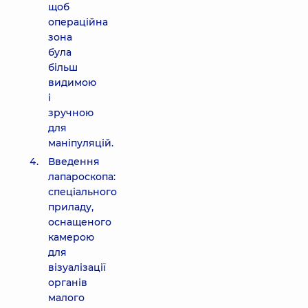
щоб
операційна
зона
була
більш
видимою
і
зручною
для
маніпуляцій.
Введення
лапароскопа:
спеціального
приладу,
оснащеного
камерою
для
візуалізації
органів
малого