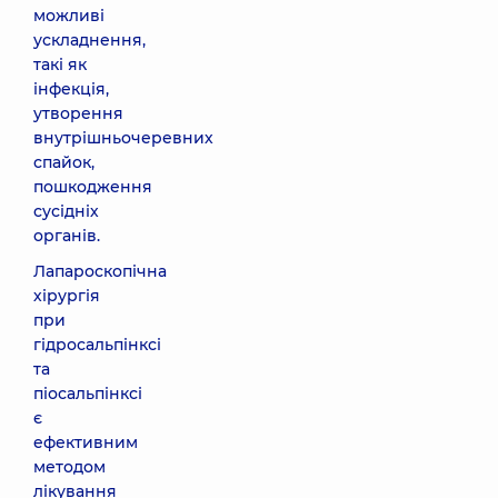
можливі
ускладнення,
такі як
інфекція,
утворення
внутрішньочеревних
спайок,
пошкодження
сусідніх
органів.
Лапароскопічна
хірургія
при
гідросальпінксі
та
піосальпінксі
є
ефективним
методом
лікування