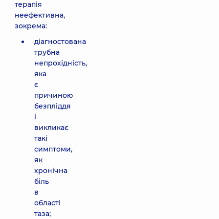
терапія
неефективна,
зокрема:
діагностована
трубна
непрохідність,
яка
є
причиною
безпліддя
і
викликає
такі
симптоми,
як
хронічна
біль
в
області
таза;