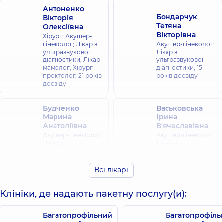
Антоненко
Бондарчук
Вікторія
Тетяна
Олексіївна
Вікторівна
Хірург; Акушер-
гінеколог; Лікар з
Акушер-гінеколог;
ультразвукової
Лікар з
діагностики; Лікар
ультразвукової
мамолог; Хірург
діагностики,
15
проктолог,
21 років
років досвіду
досвіду
Будченко
Васьковська
Марина
Ірина
Анатоліївна
В'ячеславівна
Акушер-гінеколог;
Акушер-гінеколог;
Лікар з
Лікар з
ультразвукової
ультразвукової
діагностики,
15
діагностики,
19
років досвіду
років досвіду
Всі лікарі
Гераськевич
Голенко
Клініки, де надають пакетну послугу(и):
Лариса
Роксолана
Миколаївна
Іванівна
Багатопрофільний
Багатопрофіл
Акушер-гінеколог;
Акушер-гінеколог;