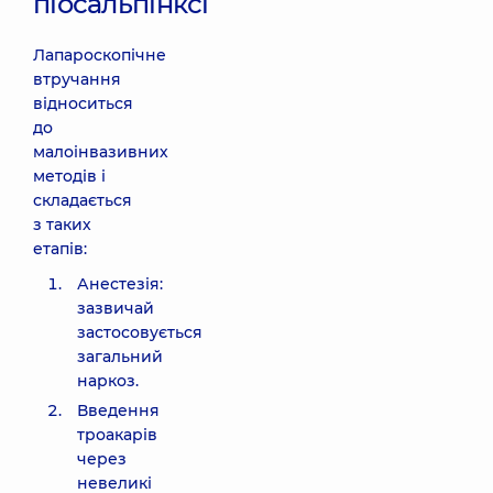
піосальпінксі
Лапароскопічне
втручання
відноситься
до
малоінвазивних
методів і
складається
з таких
етапів:
Анестезія:
зазвичай
застосовується
загальний
наркоз.
Введення
троакарів
через
невеликі