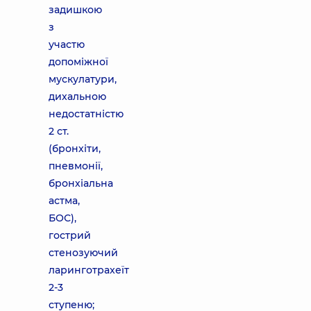
задишкою
з
участю
допоміжної
мускулатури,
дихальною
недостатністю
2 ст.
(бронхіти,
пневмонії,
бронхіальна
астма,
БОС),
гострий
стенозуючий
ларинготрахеїт
2-3
ступеню;