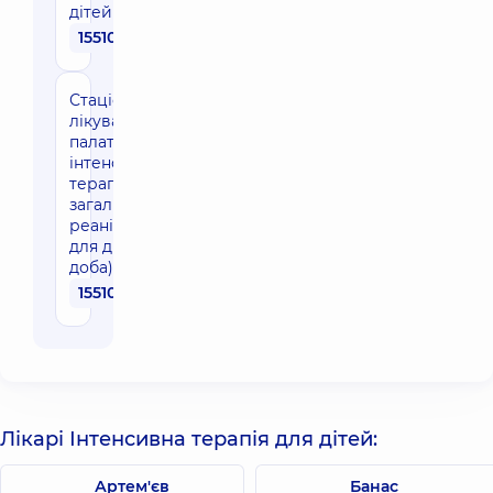
дітей (1 доба)
15510 грн
Стаціонарне
лікування в
палаті
інтенсивної
терапії,
загальна
реанімація
для дітей (1
доба)
15510 грн
Лікарі Інтенсивна терапія для дітей:
Артем'єв
Банас