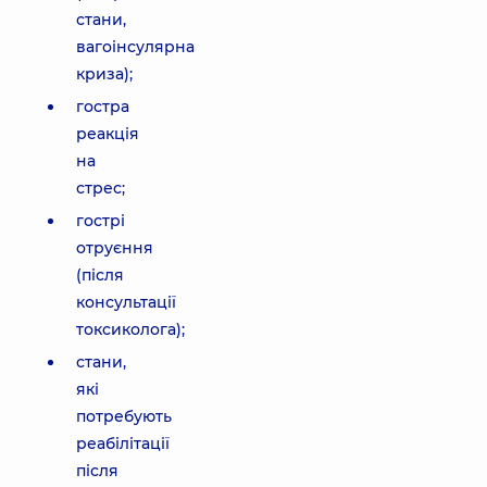
стани,
вагоінсулярна
криза);
гостра
реакція
на
стрес;
гострі
отруєння
(після
консультації
токсиколога);
стани,
які
потребують
реабілітації
після