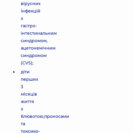
вірусних
інфекцій
з
гастро-
інтестинальним
синдромом,
ацетонемічним
синдромом
(CVS);
діти
перших
3
місяців
життя
з
блювотою,проносами
та
токсико-