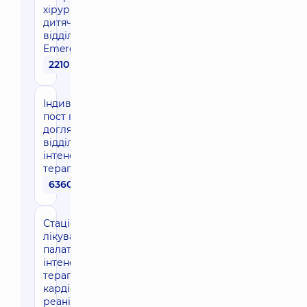
хірурга
дитячого в
відділенні
Emergency
2210 грн
Індивідуальний
пост по
догляду у
відділенні
інтенсивної
терапії (1 доба)
6360 грн
Стаціонарне
лікування в
палаті
інтенсивної
терапії,
кардіохірургічна
реанімація для