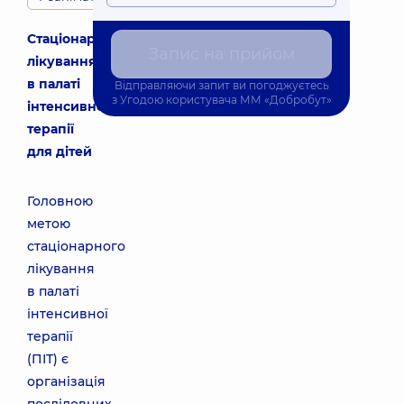
Стаціонарне
Запис на прийом
лікування
в палаті
Відправляючи запит ви погоджуєтесь
з
Угодою користувача
ММ «Добробут»
інтенсивної
терапії
для дітей
Головною
метою
стаціонарного
лікування
в палаті
інтенсивної
терапії
(ПІТ) є
організація