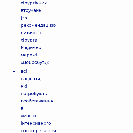
хірургічних
втручань
(за
рекомендацією
дитячого
хірурга
Медичної
мережі
«Добробут»);
всі
пацієнти,
які
потребують
дообстеження
в
умовах
інтенсивного
спостереження.