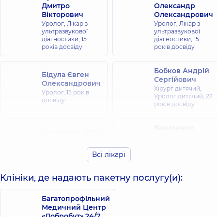
Дмитро
Олександр
Вікторович
Олександрович
Уролог; Лікар з
Уролог; Лікар з
ультразвукової
ультразвукової
діагностики,
15
діагностики,
15
років досвіду
років досвіду
Бобков Андрій
Бідула Євген
Сергійович
Олександрович
Хірург дитячий;
Уролог,
15 років
Уролог дитячий,
23
досвіду
років досвіду
Василенко
Бондарець Юлія
Наталія
Іванівна
Борисівна
Педіатр,
15 років
Всі лікарі
Педіатр,
21 років
досвіду
досвіду
Клініки, де надають пакетну послугу(и):
Галат
Волков Сергій
Олександр
Багатопрофільний
Сергійович
Михайлович
Медичний Центр
Уролог,
Уролог,
19 років
«Добробут» 24/7