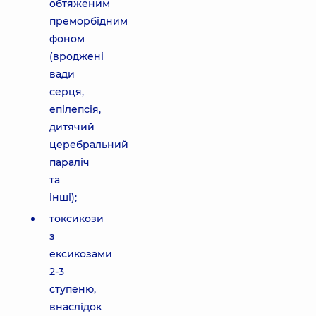
обтяженим
преморбідним
фоном
(вроджені
вади
серця,
епілепсія,
дитячий
церебральний
параліч
та
інші);
токсикози
з
ексикозами
2-3
ступеню,
внаслідок