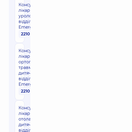
Консультація
лікаря-
уролога в
відділенні
Emergency
2210 грн
Консультація
лікаря-
ортопеда-
травматолога
дитячого в
відділенні
Emergency
2210 грн
Консультація
лікаря-
отоларинголога
дитячого в
відділенні