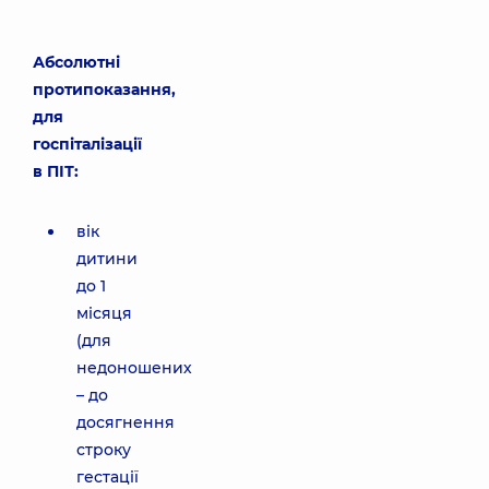
Абсолютні
протипоказання,
для
госпіталізації
в ПІТ:
вік
дитини
до 1
місяця
(для
недоношених
– до
досягнення
строку
гестації