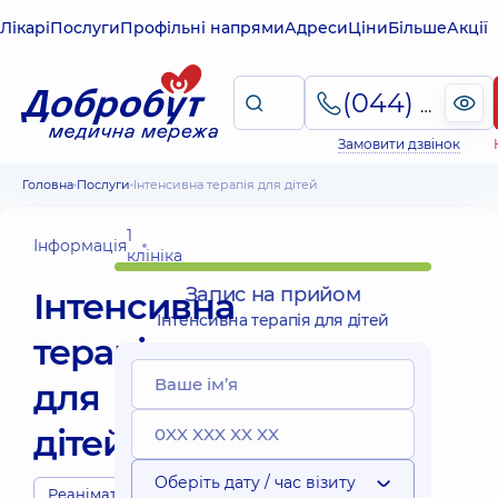
Лікарі
Послуги
Профільні напрями
Адреси
Ціни
Більше
Акції
(044) 495-2-888
Замовити дзвінок
Головна
Послуги
Інтенсивна терапія для дітей
1
Інформація
клініка
Запис на прийом
Інтенсивна
Інтенсивна терапія для дітей
терапія
для
дітей
Оберіть дату / час візиту
Реаніматологи