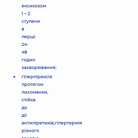
ексикозом
1 – 2
ступеня
в
перші
24-
48
годин
захворювання;
гіперпірексія
протягом
лихоманки,
стійка
до
дії
антипіретиків,гіпертермія
різного