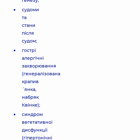
генезу;
судоми
та
стани
після
судом;
гострі
алергічні
захворювання
(генералізована
крапив
´янка,
набряк
Квінке);
синдром
вегетативної
дисфункції
(гіпертонічні