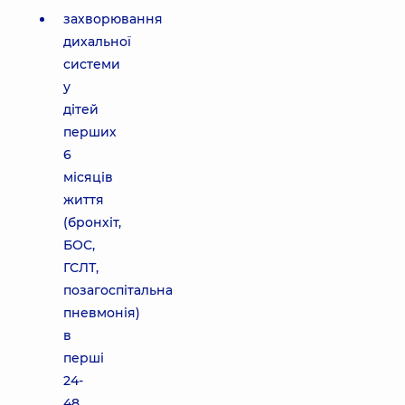
захворювання
дихальної
системи
у
дітей
перших
6
місяців
життя
(бронхіт,
БОС,
ГСЛТ,
позагоспітальна
пневмонія)
в
перші
24-
48