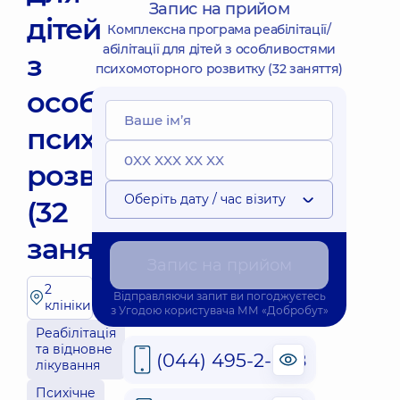
Запис на прийом
дітей
Комплексна програма реабілітації/
абілітації для дітей з особливостями
з
психомоторного розвитку (32 заняття)
особливостями
психомоторного
розвитку
Оберіть дату / час візиту
(32
заняття)
Запис на прийом
2
Відправляючи запит ви погоджуєтесь
клініки
з
Угодою користувача
ММ «Добробут»
Реабілітація
та відновне
(044) 495-2-888
лікування
Психічне