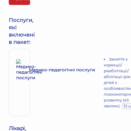
Послуги,
які
включені
в пакет:
Заняття з
корекції/
Медико-педагогічні послуги
реабілітації/
абілітації для
дітей з
особливостя
психомоторн
розвитку (45
хвилин)
32 
Лікарі,