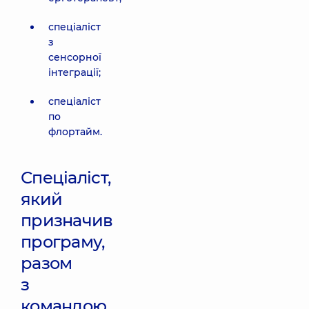
спеціаліст
з
сенсорної
інтеграції;
спеціаліст
по
флортайм.
Спеціаліст,
який
призначив
програму,
разом
з
командою