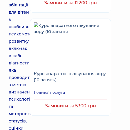
Замовити за 12200 грн
абілітації
для дітей
з
особливостями
психомоторного
розвитку
включає
в себе
діагностику,
яка
Курс апаратного лікування зору
проводиться
(10 занять)
з метою
визначення
1 клініка
1 послуга
психологічного
Замовити за 5300 грн
та
моторного
статусів,
оцінки