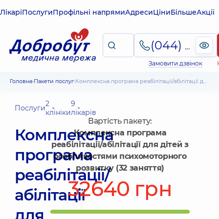
Лікарі
Послуги
Профільні напрями
Адреси
Ціни
Більше
Акції
(044) 495-2-888
Замовити дзвінок
Головна
Пакети послуг
Комплексна програма реабілітації/абілітації для дітей з особливостями психомоторного розвитку (32 заняття)
2
9
Послуги
клініки
лікарів
Вартість пакету:
Комплексна
Комплексна програма
реабілітації/абілітації для дітей з
програма
особливостями психомоторного
розвитку (32 заняття)
реабілітації/
32640 грн
абілітації
для