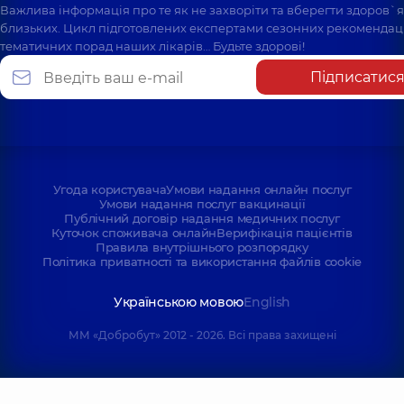
Важлива інформація про те як не захворіти та вберегти здоров`
близьких. Цикл підготовлених експертами сезонних рекомендаці
тематичних порад наших лікарів… Будьте здорові!
Підписатис
Угода користувача
Умови надання онлайн послуг
Умови надання послуг вакцинації
Публічний договір надання медичних послуг
Куточок споживача онлайн
Верифікація пацієнтів
Правила внутрішнього розпорядку
Політика приватності та використання файлів cookie
Українською мовою
English
ММ «Добробут» 2012 - 2026. Всі права захищені