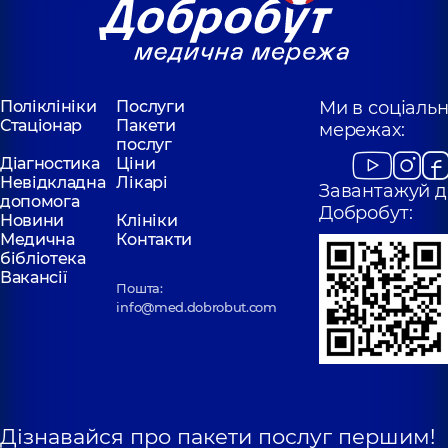
Поліклініки
Послуги
Ми в соціаль
Стаціонар
Пакети
мережах:
послуг
Діагностика
Ціни
Невідкладна
Лікарі
Завантажуй д
допомога
Добробут:
Новини
Клініки
Медична
Контакти
бібліотека
Вакансії
Пошта:
info@med.dobrobut.com
Дізнавайся про пакети послуг першим!