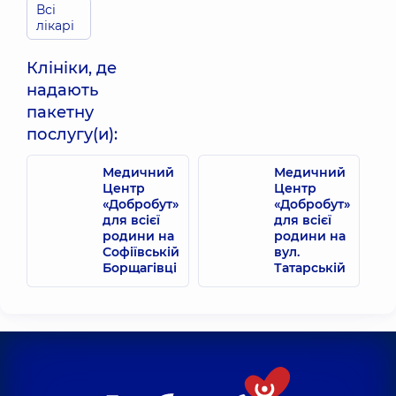
Савонова
Бойченко
Всі
Наталія
Вікторія
лікарі
Олексіївна
Русланівна
Педіатр;
Масажист;
Клініки, де
Психіатр
Масажист дитячий;
дитячий,
14
Фізіотерапевт,
3
надають
років досвіду
років досвіду
пакетну
послугу(и):
Свірська
Скороходов
Наталія
Віталій
Геннадіївна
Олександрович
Медичний
Медичний
Центр
Центр
Психолог;
Реабілітолог;
Психолог
Масажист;
«Добробут»
«Добробут»
дитячий,
7
Масажист дитячий,
для всієї
для всієї
років досвіду
12 років досвіду
родини на
родини на
Софіївській
вул.
Борщагівці
Татарській
Луценко
Юлія
Василівна
Психолог
дитячий,
14
років досвіду