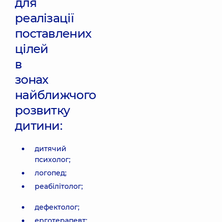
для
реалізації
поставлених
цілей
в
зонах
найближчого
розвитку
дитини:
дитячий
психолог;
логопед;
реабілітолог;
дефектолог;
ерготерапевт;