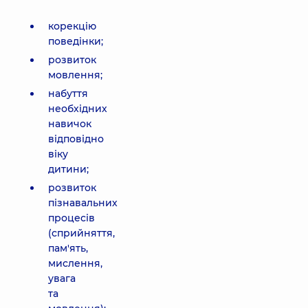
корекцію
поведінки;
розвиток
мовлення;
набуття
необхідних
навичок
відповідно
віку
дитини;
розвиток
пізнавальних
процесів
(сприйняття,
пам'ять,
мислення,
увага
та