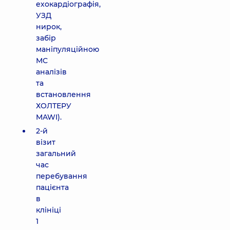
ехокардіографія,
УЗД
нирок,
забір
маніпуляційною
МС
аналізів
та
встановлення
ХОЛТЕРУ
MAWI).
2-й
візит
загальний
час
перебування
пацієнта
в
клініці
1