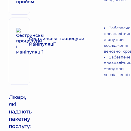
Забезпече
преаналітич
Сестринські процедури і
етапу при
маніпуляції
дослідженні
венозної кро
Забезпече
преаналітич
етапу при
дослідженні с
Лікарі,
які
надають
пакетну
послугу: