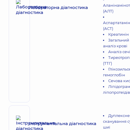
Аланінаміно
Лабораторна діагностика
(АЛТ)
Аспартатамі
(АСТ)
Креатинін 
Загальний
аналіз крові
Аналіз сеч
Тиреотроп
(ТТГ)
Глікозиль
гемоглобін
Сечова ки
Ліпідограм
ліпопротеїдів
Дуплексне
сканування с
Інструментальна діагностика
шиї