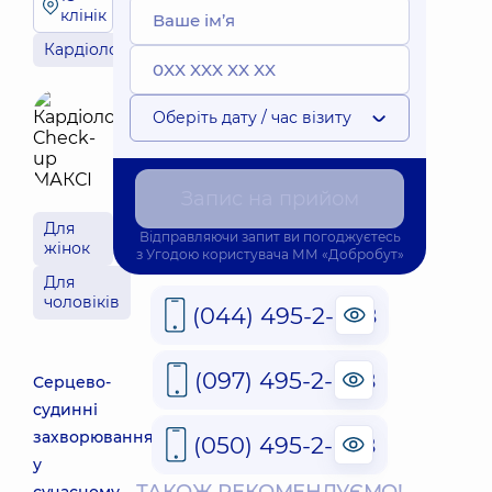
клінік
Кардіологія
Оберіть дату / час візиту
Запис на прийом
Для
Відправляючи запит ви погоджуєтесь
жінок
з
Угодою користувача
ММ «Добробут»
Для
чоловіків
(044) 495-2-888
(097) 495-2-888
Серцево-
судинні
захворювання
(050) 495-2-888
у