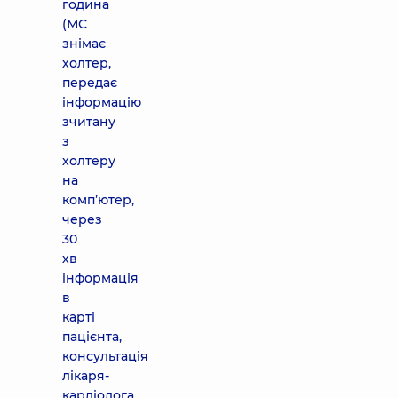
година
(МС
знімає
холтер,
передає
інформацію
зчитану
з
холтеру
на
комп’ютер,
через
30
хв
інформація
в
карті
пацієнта,
консультація
лікаря-
кардіолога