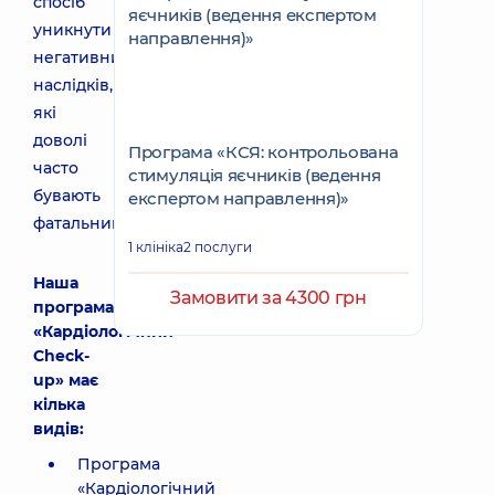
спосіб
уникнути
негативних
наслідків,
які
доволі
Програма «КСЯ: контрольована
часто
стимуляція яєчників (ведення
бувають
експертом направлення)»
фатальними.
1 клініка
2 послуги
Наша
Замовити за 4300 грн
програма
«Кардіологічний
Check-
up» має
кілька
видів:
Програма
«Кардіологічний