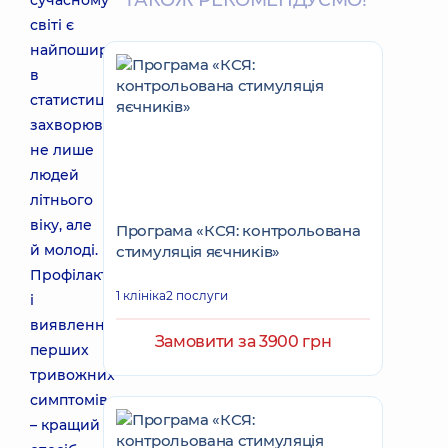
ТАКОЖ РЕКОМЕНДУЄМО!
сучасному
світі є
найпоширенішими
в
статистиці
захворювань
не лише
людей
літнього
віку, але
Програма «КСЯ: контрольована
й молоді.
стимуляція яєчників»
Профілактика
1 клініка
2 послуги
і
виявлення
Замовити за 3900 грн
перших
тривожних
симптомів
– кращий