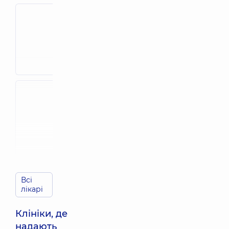
Бабенко
Дідик Юлія
Наталя Івані
Євгеніївна
Кардіолог; Лікар
Кардіолог; Лікар з
ультразвукової
ультразвукової
діагностики;
діагностики,
4
Терапевт,
16 рокі
років досвіду
досвіду
Журавльова
Музиченко
Олена
Світлана
Миколаївна
Вікторівна
Акушер-гінеколог;
Кардіолог; Лікар
Лікар з
ультразвукової
ультразвукової
діагностики;
діагностики,
29
Терапевт,
18 рокі
років досвіду
досвіду
Яковенко
Всі
Людмила
лікарі
Смірнова Ан
Іванівна
Валеріївна
Кардіолог; Лікар з
Кардіолог,
5 рок
Клініки, де
ультразвукової
досвіду
діагностики,
16
надають
років досвіду