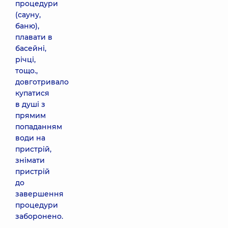
процедури
(сауну,
баню),
плавати в
басейні,
річці,
тощо.,
довготривало
купатися
в душі з
прямим
попаданням
води на
пристрій,
знімати
пристрій
до
завершення
процедури
заборонено.