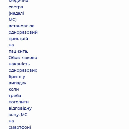
Медична
сестра
(надалі
МС)
встановлює
одноразовий
пристрій
на
пацієнта.
Обов`язково
наявність
одноразових
бритв у
випадку
коли
треба
поголити
відповідну
зону. МС
на
смартфоні