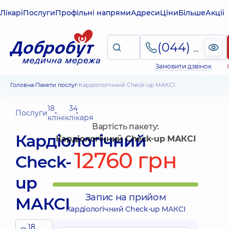
Лікарі
Послуги
Профільні напрями
Адреси
Ціни
Більше
Акції
(044) 495-2-888
Замовити дзвінок
Головна
Пакети послуг
Кардіологічний Check-up МАКСІ
18
34
Послуги
клінік
лікаря
Вартість пакету:
Кардіологічний
Кардіологічний Check-up МАКСІ
12760 грн
Check-
up
Запис на прийом
МАКСІ
Кардіологічний Check-up МАКСІ
18