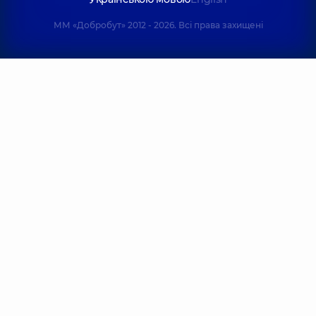
Кузнєцова-
Неженець
Арабулі Юлія
Галина
ММ «Добробут» 2012 - 2026. Всі права захищені
Володимирівна
Олександрів
Кардіолог;
Кардіолог;
Гастроентеролог;
Ендокринолог;
Терапевт,
19 років
Терапевт,
7 рокі
досвіду
досвіду
Бессонов
Курята Любов
Євгеній
Василівна
Петрович
Терапевт;
Терапевт;
Кардіолог,
6 років
Кардіолог,
8 рок
досвіду
досвіду
Пелецька
Арнеут
Оксана
Ярослава
Володимирівна
Олександрів
Кардіолог; Лікар з
ультразвукової
Терапевт;
діагностики;
Кардіолог,
4 рок
Терапевт,
29 років
досвіду
досвіду