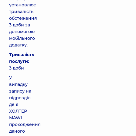
установлює
тривалість
обстеження
3 доби за
допомогою
мобільного
додатку.
Тривалість
послуги:
3 доби
У
випадку
запису на
підрозділ
де є
ХОЛТЕР
MAWI
проходження
даного