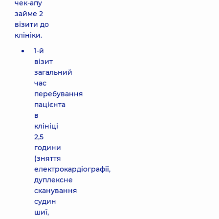
чек-апу
займе 2
візити до
клініки.
1-й
візит
загальний
час
перебування
пацієнта
в
клініці
2,5
години
(зняття
електрокардіографії,
дуплексне
сканування
судин
шиї,