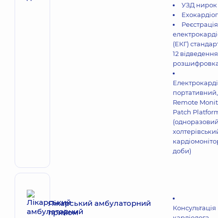
УЗД нирок
Ехокардіо
Реєстрація
електрокарді
(ЕКГ) стандар
12 відведення
розшифровк
Електрокард
портативний,
Remote Monit
Patch Platfor
(oдноразови
холтерівськи
кардіомонітор
доби)
Лікарський амбулаторний
Консультація
прийом
кардіолога