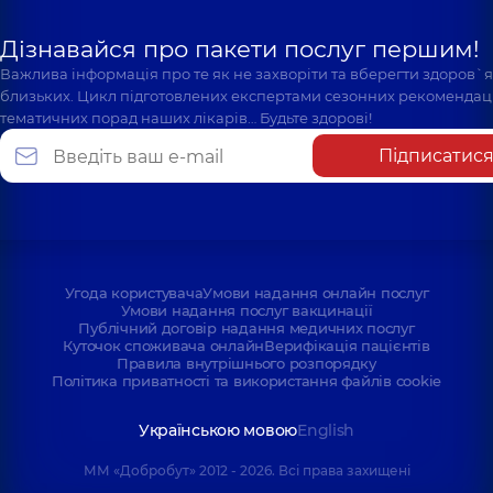
Дізнавайся про пакети послуг першим!
Важлива інформація про те як не захворіти та вберегти здоров`
близьких. Цикл підготовлених експертами сезонних рекомендаці
тематичних порад наших лікарів… Будьте здорові!
Підписатис
Угода користувача
Умови надання онлайн послуг
Умови надання послуг вакцинації
Публічний договір надання медичних послуг
Куточок споживача онлайн
Верифікація пацієнтів
Правила внутрішнього розпорядку
Політика приватності та використання файлів cookie
Українською мовою
English
ММ «Добробут» 2012 - 2026. Всі права захищені