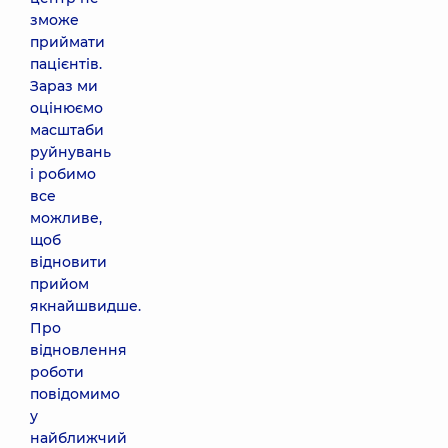
зможе
приймати
пацієнтів.
Зараз ми
оцінюємо
масштаби
руйнувань
і робимо
все
можливе,
щоб
відновити
прийом
якнайшвидше.
Про
відновлення
роботи
повідомимо
у
найближчий