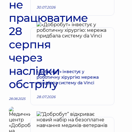
не
30.07.2026
працюватиме
28
серпня
через
наслідки
«Добробут» інвестує у
роботичну хірургію: мережа
обстрілу
придбала систему da Vinci
28.07.2026
28.08.2025