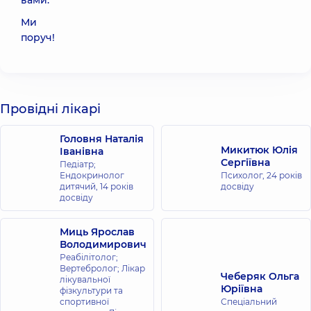
вами.
Ми
поруч!
Провідні лікарі
Головня Наталія
Микитюк Юлія
Іванівна
Сергіївна
Педіатр;
Ендокринолог
Психолог,
24 років
дитячий,
14 років
досвіду
досвіду
Миць Ярослав
Володимирович
Реабілітолог;
Вертебролог; Лікар
Чеберяк Ольга
лікувальної
Юріївна
фізкультури та
спортивної
Спеціальний