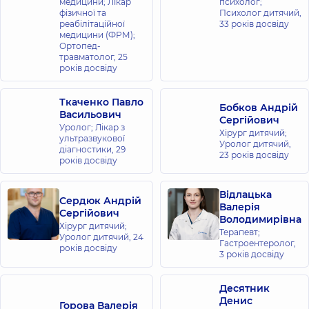
медицини; Лікар
психолог;
фізичної та
Психолог дитячий,
реабілітаційної
33 років досвіду
медицини (ФРМ);
Ортопед-
травматолог,
25
років досвіду
Ткаченко Павло
Бобков Андрій
Васильович
Сергійович
Уролог; Лікар з
Хірург дитячий;
ультразвукової
Уролог дитячий,
діагностики,
29
23 років досвіду
років досвіду
Відлацька
Сердюк Андрій
Валерія
Сергійович
Володимирівна
Хірург дитячий;
Терапевт;
Уролог дитячий,
24
Гастроентеролог,
років досвіду
3 років досвіду
Десятник
Денис
Горова Валерія