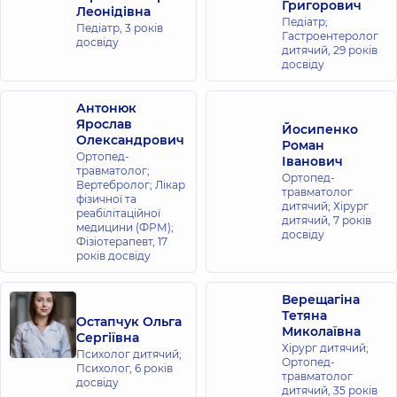
Григорович
Леонідівна
Педіатр;
Педіатр,
3 років
Гастроентеролог
досвіду
дитячий,
29 років
досвіду
Антонюк
Ярослав
Йосипенко
Олександрович
Роман
Ортопед-
Іванович
травматолог;
Ортопед-
Вертебролог; Лікар
травматолог
фізичної та
дитячий; Хірург
реабілітаційної
дитячий,
7 років
медицини (ФРМ);
досвіду
Фізіотерапевт,
17
років досвіду
Верещагіна
Тетяна
Остапчук Ольга
Миколаївна
Сергіївна
Хірург дитячий;
Психолог дитячий;
Ортопед-
Психолог,
6 років
травматолог
досвіду
дитячий,
35 років