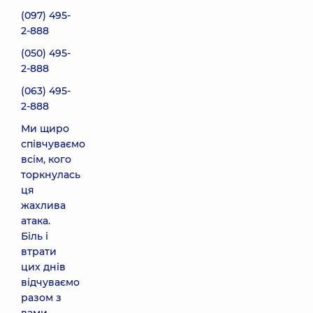
(097) 495-
2-888
(050) 495-
2-888
(063) 495-
2-888
Ми щиро
співчуваємо
всім, кого
торкнулась
ця
жахлива
атака.
Біль і
втрати
цих днів
відчуваємо
разом з