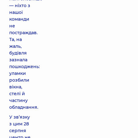
— ніхто з
нашої
команди
не
постраждав.
Та, на
жаль,
будівля
зазнала
пошкоджень:
уламки
розбили
вікна,
стелі й
частину
обладнання.
У зв’язку
з цим 28
серпня
центр не