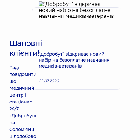
Шановні
клієнти!
“Добробут” відкриває новий
набір на безоплатне навчання
медиків-ветеранів
Раді
повідомити,
що
22.07.2026
Медичний
центр і
стаціонар
24/7
«Добробут»
на
Солом'янці
цілодобово