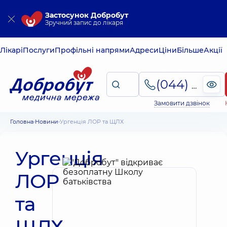
Застосунок Добробут
Зручний запис до лікаря
Лікарі
Послуги
Профільні напрями
Адреси
Ціни
Більше
Акції
(044) 495-2-888
Замовити дзвінок
Головна
Новини
Ургенція ЛОР та ЩЛХ
Ургенція
ЛОР
та
ЩЛХ