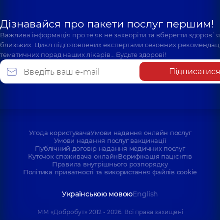
Дізнавайся про пакети послуг першим!
Важлива інформація про те як не захворіти та вберегти здоров`
близьких. Цикл підготовлених експертами сезонних рекомендаці
тематичних порад наших лікарів… Будьте здорові!
Підписатис
Угода користувача
Умови надання онлайн послуг
Умови надання послуг вакцинації
Публічний договір надання медичних послуг
Куточок споживача онлайн
Верифікація пацієнтів
Правила внутрішнього розпорядку
Політика приватності та використання файлів cookie
Українською мовою
English
ММ «Добробут» 2012 - 2026. Всі права захищені