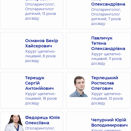
Олександрівна
Отоларинголог;
Отоларинголог
Отоларинголог;
дитячий,
13 років
Отоларинголог
досвіду
дитячий,
7 років
досвіду
Павличук
Османов Бекір
Тетяна
Хайсерович
Олександрівна
Хірург щелепно-
Хірург щелепно-
лицевий,
8 років
лицевий,
11 років
досвіду
досвіду
Терещук
Терлецький
Сергій
Ростислав
Антонійович
Олегович
Хірург щелепно-
Хірург щелепно-
лицевий,
18 років
лицевий,
10 років
досвіду
досвіду
Федорець Юлія
Чепурний Юрій
Олексіївна
Володимирович
Отоларинголог;
Хірург щелепно-