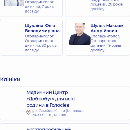
Отоларинголог
лицевий,
20 років
дитячий,
7 років
досвіду
досвіду
Шукліна Юлія
Шуляк Максим
Володимирівна
Андрійович
Отоларинголог;
Отоларинголог;
Отоларинголог
Отоларинголог
дитячий,
30 років
дитячий,
19 років
досвіду
досвіду
Клініки
Медичний Центр
«Добробут» для всієї
родини в Голосієві
вул. Самійла Кішки (Маршала
Конєва), 10/1, м. Київ
Багатопрофільний