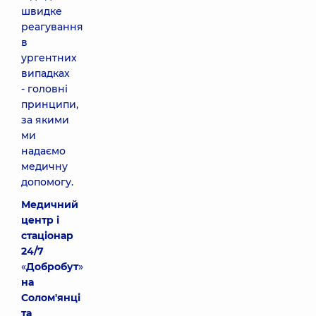
швидке
реагування
в
ургентних
випадках
- головні
принципи,
за якими
ми
надаємо
медичну
допомогу.
Медичний
центр і
стаціонар
24/7
«
Добробут
»
на
Солом'янці
та