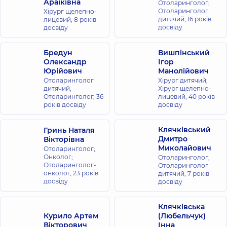
Араіківна
Отоларинголог;
Отоларинголог
Хірург щелепно-
дитячий,
16 років
лицевий,
8 років
досвіду
досвіду
Бредун
Вишпінський
Олександр
Ігор
Юрійович
Манолійович
Отоларинголог
Хірург дитячий;
дитячий;
Хірург щелепно-
Отоларинголог,
36
лицевий,
40 років
років досвіду
досвіду
Клячківський
Гринь Наталя
Дмитро
Вікторівна
Миколайович
Отоларинголог;
Онколог;
Отоларинголог;
Отоларинголог-
Отоларинголог
онколог,
23 років
дитячий,
7 років
досвіду
досвіду
Клячківська
Курило Артем
(Любельчук)
Вікторович
Інна