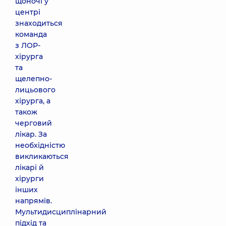
щоночі у
центрі
знаходиться
команда
з ЛОР-
хірурга
та
щелепно-
лицьового
хірурга, а
також
черговий
лікар. За
необхідністю
викликаються
лікарі й
хірурги
інших
напрямів.
Мультидисциплінарний
підхід та