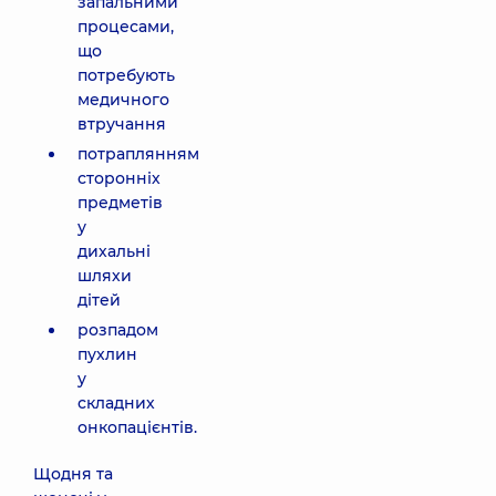
запальними
процесами,
що
потребують
медичного
втручання
потраплянням
сторонніх
предметів
у
дихальні
шляхи
дітей
розпадом
пухлин
у
складних
онкопацієнтів.
Щодня та