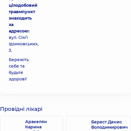
цілодобовий
травмпункт
знаходить
за
адресою:
вул. Сім’ї
Ідзиковських,
3.
Бережіть
себе та
будьте
здорові!
Провідні лікарі
Аракелян
Берест Денис
Карина
Володимирович