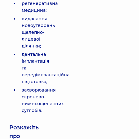
регенеративна
медицина;
видалення
новоутворень
щелепно-
лицевої
ділянки;
дентальна
імплантація
та
передімплантаційна
підготовка;
захворювання
скронево-
нижньощелепних
суглобів.
Розкажіть
про