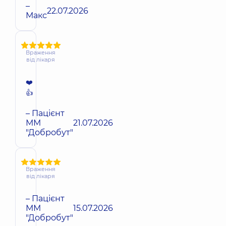
–
22.07.2026
Макс
Враження
від лікаря
❤️
👍
– Пацієнт
ММ
21.07.2026
"Добробут"
Враження
від лікаря
– Пацієнт
ММ
15.07.2026
"Добробут"