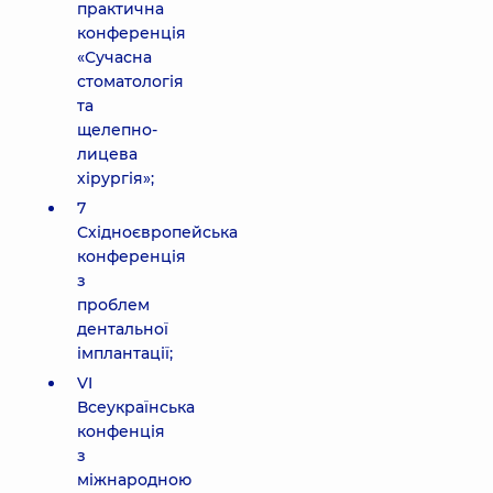
практична
конференція
«Сучасна
стоматологія
та
щелепно-
лицева
хірургія»;
7
Східноєвропейська
конференція
з
проблем
дентальної
імплантації;
VI
Всеукраїнська
конфенція
з
міжнародною