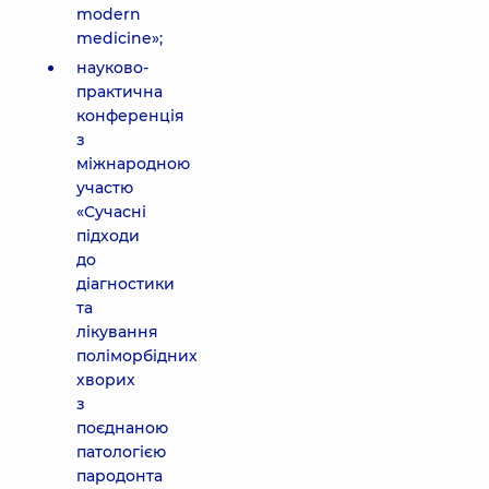
modern
medicine»;
науково-
практична
конференція
з
міжнародною
участю
«Сучасні
підходи
до
діагностики
та
лікування
поліморбідних
хворих
з
поєднаною
патологією
пародонта