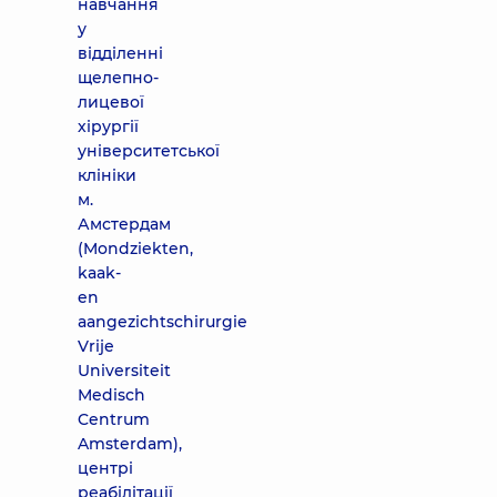
навчання
у
відділенні
щелепно-
лицевої
хірургії
університетської
клініки
м.
Амстердам
(Mondziekten,
kaak-
en
aangezichtschirurgie
Vrije
Universiteit
Medisch
Centrum
Amsterdam),
центрі
реабілітації