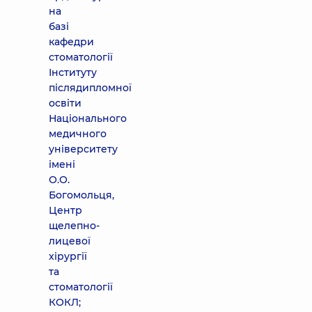
на
базі
кафедри
стоматології
Інституту
післядипломної
освіти
Національного
медичного
університету
імені
О.О.
Богомольця,
Центр
щелепно-
лицевої
хірургії
та
стоматології
КОКЛ;