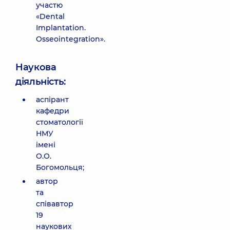
участю
«Dental
Implantation.
Osseointegration».
Наукова
діяльність:
аспірант
кафедри
стоматології
НМУ
імені
О.О.
Богомольця;
автор
та
співавтор
19
наукових