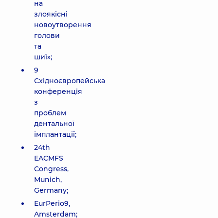
на
злоякісні
новоутворення
голови
та
шиї»;
9
Східноєвропейська
конференція
з
проблем
дентальної
імплантації;
24th
EACMFS
Congress,
Munich,
Germany;
EurPerio9,
Amsterdam;