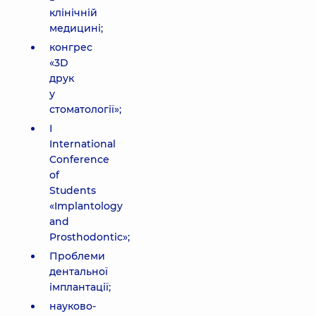
клінічній
медицині;
конгрес
«3D
друк
у
стоматології»;
I
International
Conference
of
Students
«Implantology
and
Prosthodontic»;
Проблеми
дентальної
імплантації;
науково-