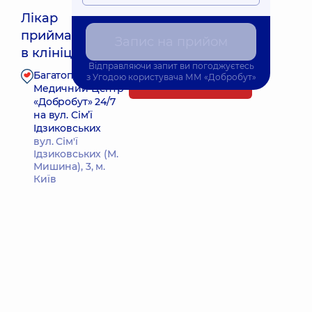
Лікар
приймає
Найближчий час прийому: 19.08.2026 14:30
Запис на прийом
в клініці
Відправляючи запит ви погоджуєтесь
Багатопрофільний
з
Угодою користувача
ММ «Добробут»
Запис до лікаря
Медичний Центр
«Добробут» 24/7
на вул. Сім’ї
Ідзиковських
вул. Сім'ї
Ідзиковських (М.
Мишина), 3, м.
Київ