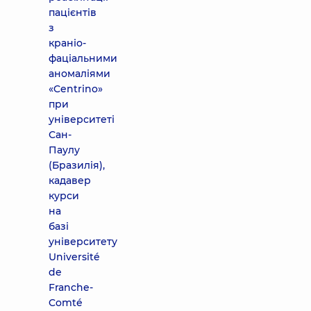
пацієнтів
з
краніо-
фаціальними
аномаліями
«Centrino»
при
університеті
Сан-
Паулу
(Бразилія),
кадавер
курси
на
базі
університету
Université
de
Franche-
Comté