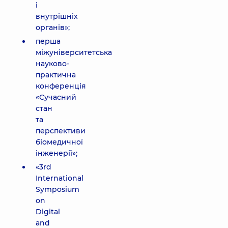
і
внутрішніх
органів»;
перша
міжуніверситетська
науково-
практична
конференція
«Сучасний
стан
та
перспективи
біомедичної
інженерії»;
«3rd
International
Symposium
on
Digital
and