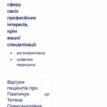
сферу
своїх
професійних
інтересів,
крім
вашої
спеціалізації:
регенеративна;
цифрова
медицина.
Відгуки
пацієнтів про
Павличук
QR
Тетяна
Олександрівна