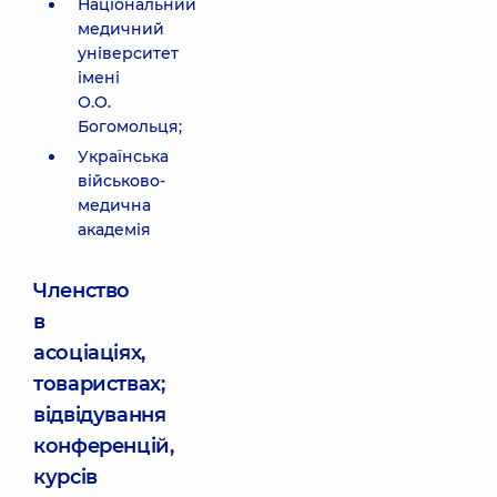
Національний
медичний
університет
імені
О.О.
Богомольця;
Українська
військово-
медична
академія
Членство
в
асоціаціях,
товариствах;
відвідування
конференцій,
курсів