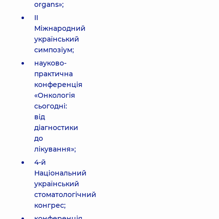
organs»;
II
Міжнародний
український
симпозіум;
науково-
практична
конференція
«Онкологія
сьогодні:
від
діагностики
до
лікування»;
4-й
Національний
український
стоматологічний
конгрес;
конференція