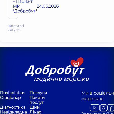
– Пацієнт
ММ
24.06.2026
"Добробут"
Читати всі
відгуки…
Поліклініки
Послуги
Ми в соціаль
Стаціонар
Пакети
мережах:
послуг
Діагностика
Ціни
Невідкладна
Лікарі