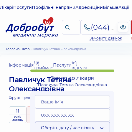
Лікарі
Послуги
Профільні напрями
Адреси
Ціни
Більше
Акції
(044) 495-2-888
Замовити дзвінок
Головна
Лікарі
Павличук Тетяна Олександрівна
Де
64
Інформація
Послуги
приймає
відгука
Запис до лікаря
Павличук Тетяна
Павличук Тетяна Олександрівна
Олександрівна
Хірург щелепно-лицевий;
11
5
/ 5
років
рейтинг
на підставі
Експерт
досвіду
64 відгука
Оберіть дату / час візиту