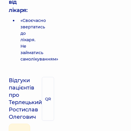
від
лікаря:
«Своєчасно
звертатись
до
лікаря.
Не
займатись
самолікуванням»
Відгуки
пацієнтів
про
QR
Терлецький
Ростислав
Олегович