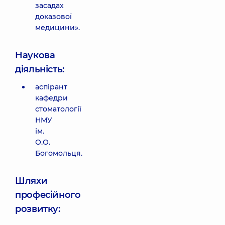
засадах
доказової
медицини».
Наукова
діяльність:
аспірант
кафедри
стоматології
НМУ
ім.
О.О.
Богомольця.
Шляхи
професійного
розвитку: