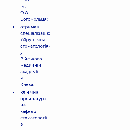
НМУ
ім.
О.О.
Богомольця;
отримав
спеціалізацію
«Хірургічна
стоматологія»
у
Військово-
медичній
академії
м.
Києва;
клінічна
ординатура
на
кафедрі
стоматології
в