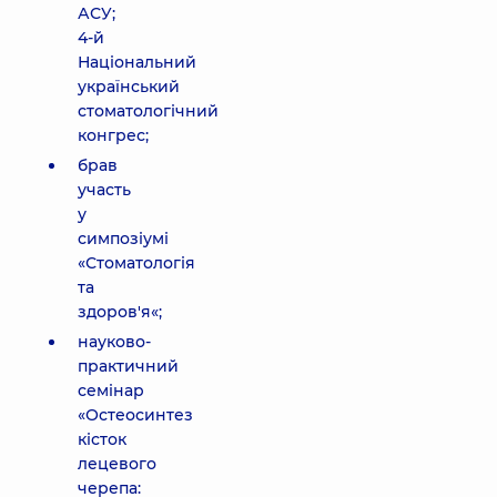
АСУ;
4-й
Національний
український
стоматологічний
конгрес;
брав
участь
у
симпозіумі
«Стоматологія
та
здоров'я«;
науково-
практичний
семінар
«Остеосинтез
кісток
лецевого
черепа: