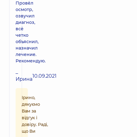
Провёл
осмотр,
озвучил
диагноз,
всё
четко
объяснил,
назначил
лечение.
Рекомендую.
–
10.09.2021
Ирина
Ірино,
дякуємо
Вам за
відгук і
довіру. Раді,
що Ви