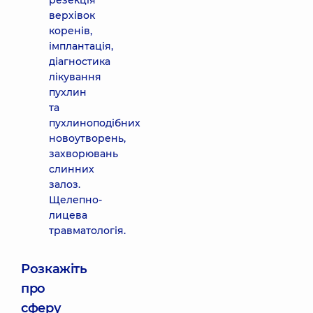
резекція
верхівок
коренів,
імплантація,
діагностика
лікування
пухлин
та
пухлиноподібних
новоутворень,
захворювань
слинних
залоз.
Щелепно-
лицева
травматологія.
Розкажіть
про
сферу