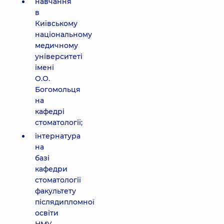
навчання
в
Київському
національному
медичному
університеті
імені
О.О.
Богомольця
на
кафедрі
стоматології;
інтернатура
на
базі
кафедри
стоматології
факультету
післядипломної
освіти