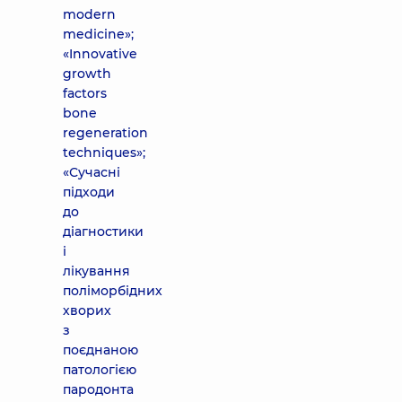
modern
medicine»;
«Innovative
growth
factors
bone
regeneration
techniques»;
«Сучасні
підходи
до
діагностики
і
лікування
поліморбідних
хворих
з
поєднаною
патологією
пародонта