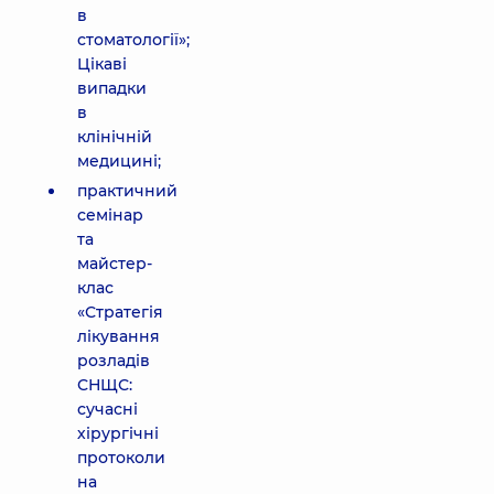
в
стоматології»;
Цікаві
випадки
в
клінічній
медицині;
практичний
семінар
та
майстер-
клас
«Стратегія
лікування
розладів
СНЩС:
сучасні
хірургічні
протоколи
на