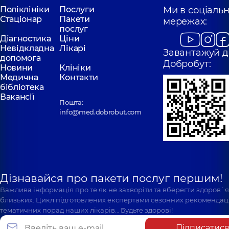
Поліклініки
Послуги
Ми в соціаль
Стаціонар
Пакети
мережах:
послуг
Діагностика
Ціни
Невідкладна
Лікарі
Завантажуй д
допомога
Добробут:
Новини
Клініки
Медична
Контакти
бібліотека
Вакансії
Пошта:
info@med.dobrobut.com
Дізнавайся про пакети послуг першим!
Важлива інформація про те як не захворіти та вберегти здоров`
близьких. Цикл підготовлених експертами сезонних рекомендаці
тематичних порад наших лікарів… Будьте здорові!
Підписатис