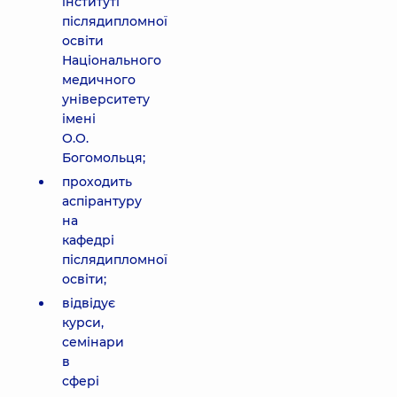
інституті
післядипломної
освіти
Національного
медичного
університету
імені
О.О.
Богомольця;
проходить
аспірантуру
на
кафедрі
післядипломної
освіти;
відвідує
курси,
семінари
в
сфері