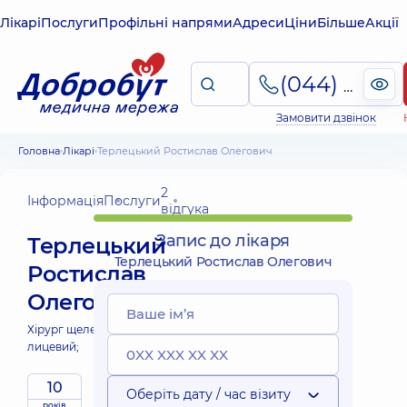
Лікарі
Послуги
Профільні напрями
Адреси
Ціни
Більше
Акції
(044) 495-2-888
Замовити дзвінок
Головна
Лікарі
Терлецький Ростислав Олегович
2
Інформація
Послуги
відгука
Запис до лікаря
Терлецький
Терлецький Ростислав Олегович
Ростислав
Олегович
Хірург щелепно-
лицевий;
10
Оберіть дату / час візиту
років