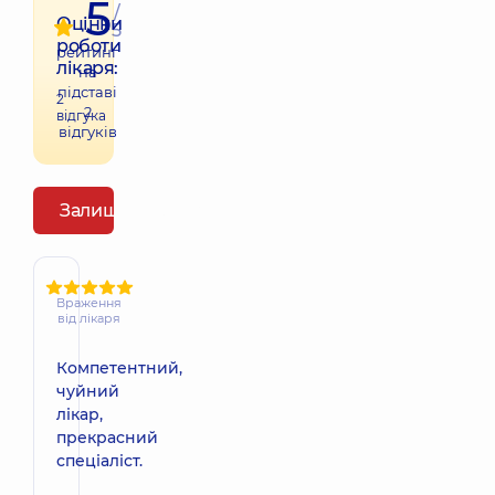
5
/
Оцінки
5
роботи
рейтинг
лікаря:
на
підставі
2
2
відгука
відгуків
Залишити відгук
Враження
від лікаря
Компетентний,
чуйний
лікар,
прекрасний
спеціаліст.