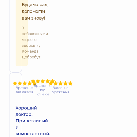
Будемо раді
допомогти
вам знову!
З
побажаннями
міцного
здоров`я,
Команда
Добробут
Враження
Враження
Загальне
від
від лікаря
враження
клініки
Хороший
доктор.
Приветливый
и
компетентный.