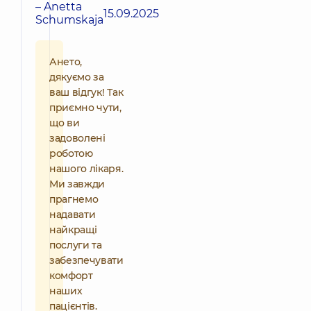
– Anetta
15.09.2025
Schumskaja
Ането,
дякуємо за
ваш відгук! Так
приємно чути,
що ви
задоволені
роботою
нашого лікаря.
Ми завжди
прагнемо
надавати
найкращі
послуги та
забезпечувати
комфорт
наших
пацієнтів.