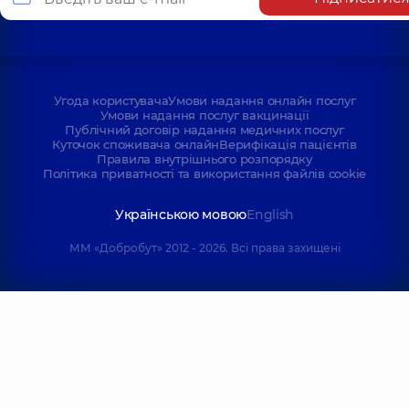
Угода користувача
Умови надання онлайн послуг
Умови надання послуг вакцинації
Публічний договір надання медичних послуг
Куточок споживача онлайн
Верифікація пацієнтів
Правила внутрішнього розпорядку
Політика приватності та використання файлів cookie
Українською мовою
English
ММ «Добробут» 2012 - 2026. Всі права захищені