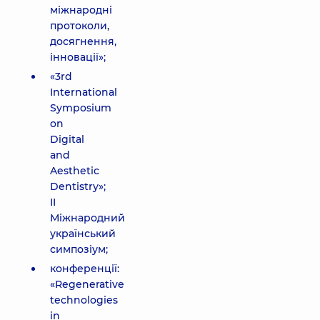
міжнародні
протоколи,
досягнення,
інновації»;
«3rd
International
Symposium
on
Digital
and
Aesthetic
Dentistrу»;
II
Міжнародний
український
симпозіум;
конференції:
«Regenerative
technologies
in