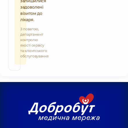
залишилися
задоволені
візитом до
лікаря.
З повагою,
департамент
контролю
якості сервісу
та клієнтського
обслуговування