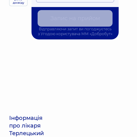
досвіду
Запис на прийом
Відправляючи запит ви погоджуєтесь
з
Угодою користувача
ММ «Добробут»
Інформація
про лікаря
Терлецький