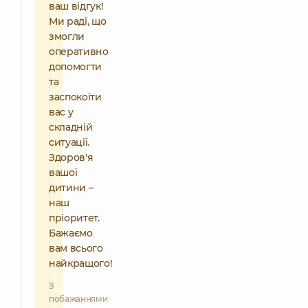
ваш відгук!
Ми раді, що
змогли
оперативно
допомогти
та
заспокоїти
вас у
складній
ситуації.
Здоров'я
вашої
дитини –
наш
пріоритет.
Бажаємо
вам всього
найкращого!
З
побажаннями