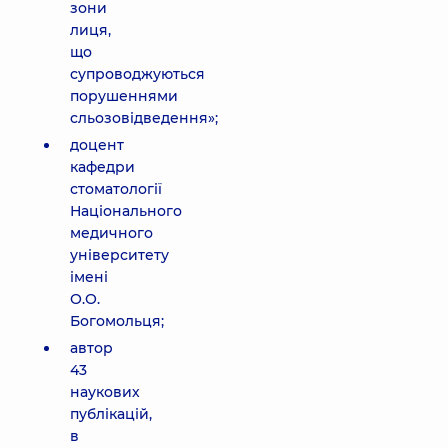
зони
лиця,
що
супроводжуються
порушеннями
сльозовідведення»;
доцент
кафедри
стоматології
Національного
медичного
університету
імені
О.О.
Богомольця;
автор
43
наукових
публікацій,
в