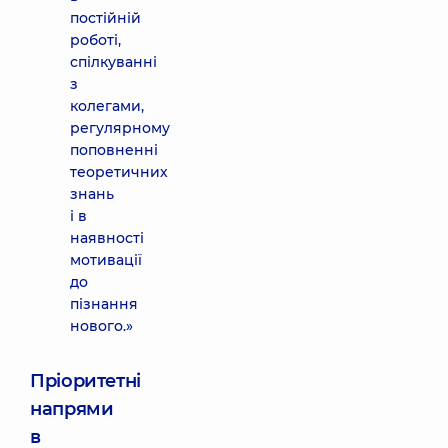
постійній
роботі,
спілкуванні
з
колегами,
регулярному
поповненні
теоретичних
знань
і в
наявності
мотивації
до
пізнання
нового.»
Пріоритетні
напрями
в