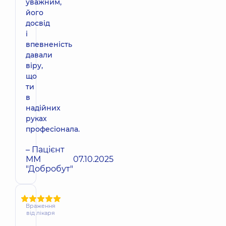
уважним,
його
досвід
і
впевненість
давали
віру,
що
ти
в
надійних
руках
професіонала.
– Пацієнт
ММ
07.10.2025
"Добробут"
Враження
від лікаря