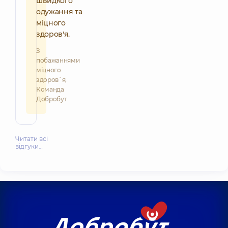
швидкого
одужання та
міцного
здоров'я.
З
побажаннями
міцного
здоров`я,
Команда
Добробут
Читати всі
відгуки…