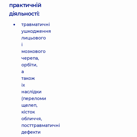
практичній
діяльності:
травматичні
ушкодження
лицьового
і
мозкового
черепа,
орбіти,
а
також
їх
наслідки
(переломи
щелеп,
кісток
обличчя,
посттравматичні
дефекти