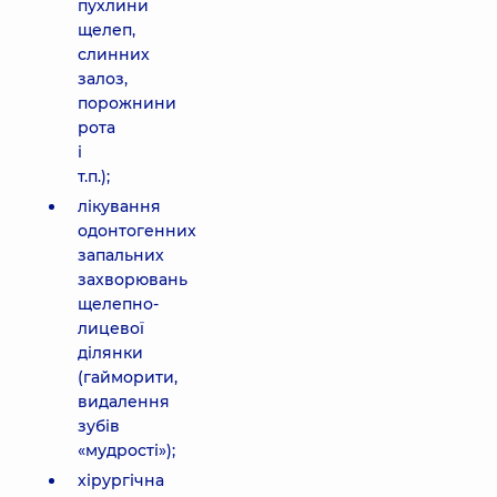
пухлини
щелеп,
слинних
залоз,
порожнини
рота
і
т.п.);
лікування
одонтогенних
запальних
захворювань
щелепно-
лицевої
ділянки
(гайморити,
видалення
зубів
«мудрості»);
хірургічна