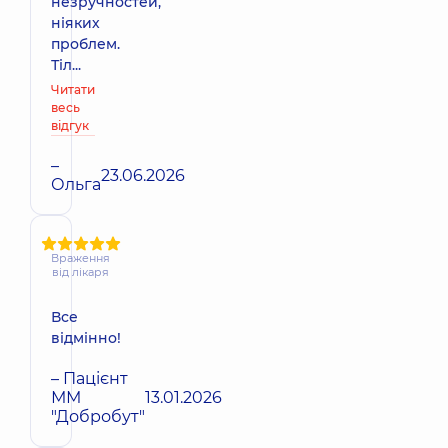
незручностей,
ніяких
проблем.
Тіл...
Читати
весь
відгук
–
23.06.2026
Ольга
Враження
від лікаря
Все
відмінно!
– Пацієнт
ММ
13.01.2026
"Добробут"