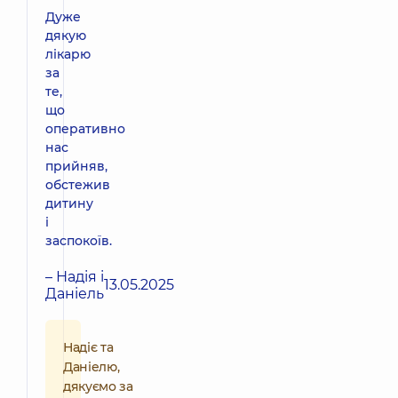
Дуже
дякую
лікарю
за
те,
що
оперативно
нас
прийняв,
обстежив
дитину
і
заспокоїв.
– Надія і
13.05.2025
Даніель
Надіє та
Даніелю,
дякуємо за