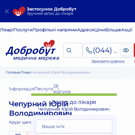
Застосунок Добробут
Зручний запис до лікаря
Лікарі
Послуги
Профільні напрями
Адреси
Ціни
Більше
Акції
(044) 495-2-888
Замовити дзвінок
Головна
Лікарі
Чепурний Юрій Володимирович
28
Інформація
Послуги
відгуків
Запис до лікаря
Чепурний Юрій
Чепурний Юрій Володимирович
Володимирович
Хірург щелепно-лицевий;