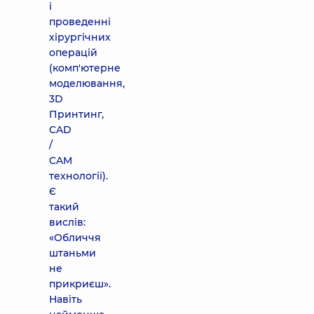
і
проведенні
хірургічних
операцій
(комп'ютерне
моделювання,
3D
Принтинг,
CAD
/
CAM
технології).
Є
такий
вислів:
«Обличчя
штаньми
не
прикриєш».
Навіть