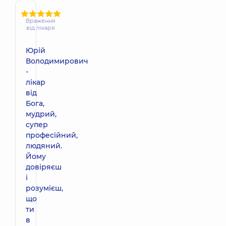
Враження
від лікаря
Юрій
Володимирович
-
лікар
від
Бога,
мудрий,
супер
професійний,
людяний.
Йому
довіряєш
і
розумієш,
що
ти
в