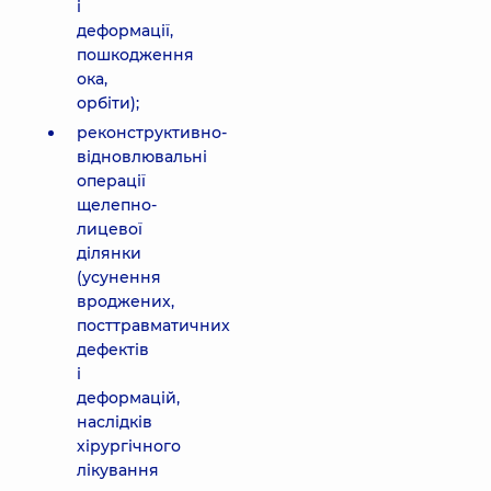
і
деформації,
пошкодження
ока,
орбіти);
реконструктивно-
відновлювальні
операції
щелепно-
лицевої
ділянки
(усунення
вроджених,
посттравматичних
дефектів
і
деформацій,
наслідків
хірургічного
лікування