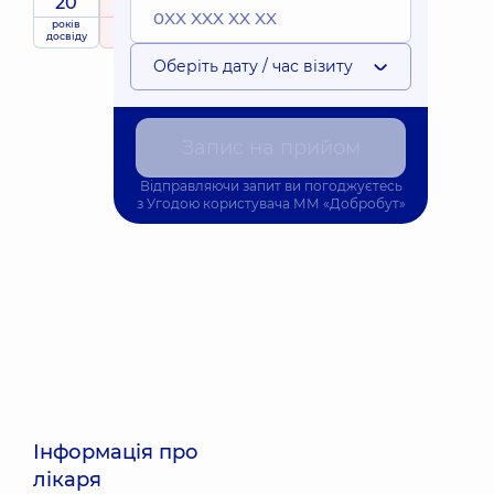
20
5
/ 5
років
рейтинг
на підставі
Експерт
досвіду
28 відгуків
Оберіть дату / час візиту
Запис на прийом
Відправляючи запит ви погоджуєтесь
з
Угодою користувача
ММ «Добробут»
Інформація про
лікаря