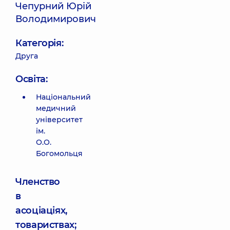
Чепурний Юрій
Володимирович
Категорія:
Друга
Освіта:
Національний
медичний
університет
ім.
О.О.
Богомольця
Членство
в
асоціаціях,
товариствах;