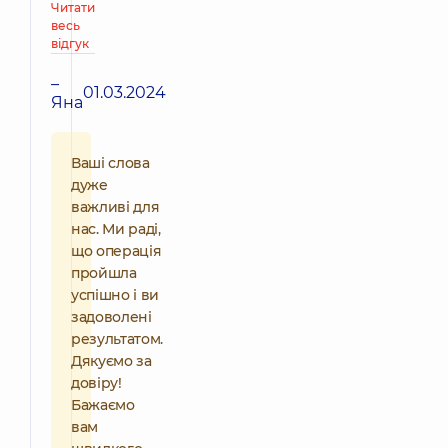
Читати
весь
відгук
–
01.03.2024
Яна
Ваші слова
дуже
важливі для
нас. Ми раді,
що операція
пройшла
успішно і ви
задоволені
результатом.
Дякуємо за
довіру!
Бажаємо
вам