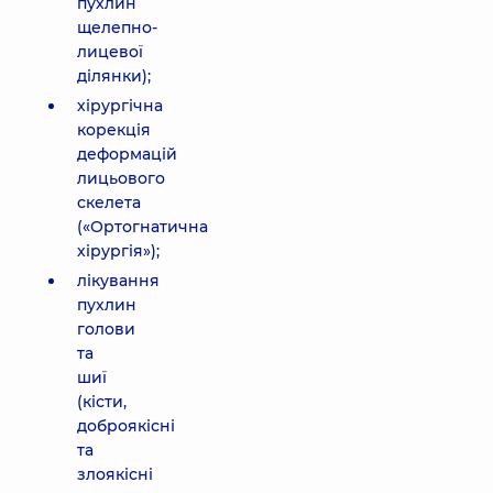
пухлин
щелепно-
лицевої
ділянки);
хірургічна
корекція
деформацій
лицьового
скелета
(«Ортогнатична
хірургія»);
лікування
пухлин
голови
та
шиї
(кісти,
доброякісні
та
злоякісні