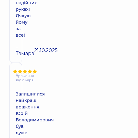
надійних
руках!
Дякую
йому
за
все!
–
21.10.2025
Тамара
Враження
від лікаря
Залишилися
найкращі
враження.
Юрій
Володимирович
був
дуже