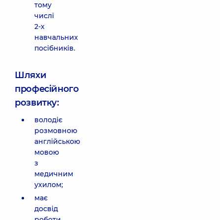
тому
числі
2-х
навчальних
посібників.
Шляхи
професійного
розвитку:
володіє
розмовною
англійською
мовою
з
медичним
ухилом;
має
досвід
роботи