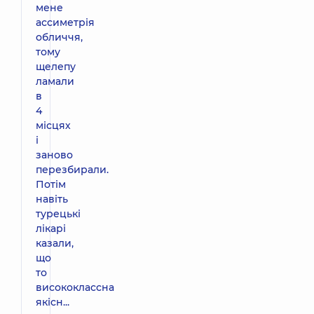
мене
ассиметрія
обличчя,
тому
щелепу
ламали
в
4
місцях
і
заново
перезбирали.
Потім
навіть
турецькі
лікарі
казали,
що
то
висококлассна
якісн...