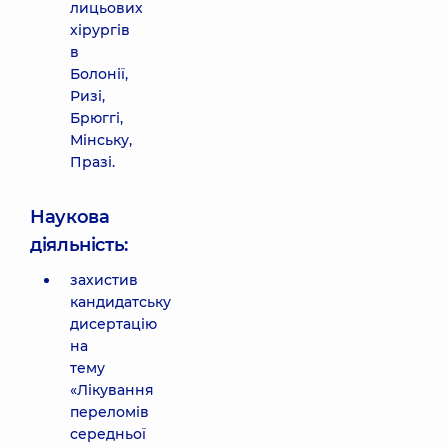
лицьових
хірургів
в
Болонії,
Ризі,
Брюггі,
Мінську,
Празі.
Наукова
діяльність:
захистив
кандидатську
дисертацію
на
тему
«Лікування
переломів
середньої