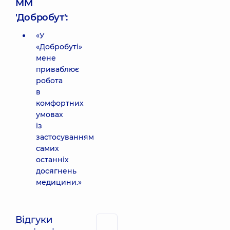
ММ
'Добробут':
«У
«Добробуті»
мене
приваблює
робота
в
комфортних
умовах
із
застосуванням
самих
останніх
досягнень
медицини.»
Відгуки