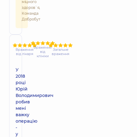
міцного
здоров`я,
Команда
Добробут
Враження
Враження
Загальне
від
від лікаря
враження
клініки
У
2018
році
Юрій
Володимирович
робив
мені
важку
операцію
-
у