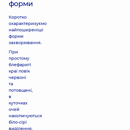
форми
Коротко
охарактеризуємо
найпоширеніші
форми
захворювання.
При
простому
блефариті
краї повік
червоні
та
потовщені,
в
куточках
очей
накопичуються
біло-сірі
виділення,