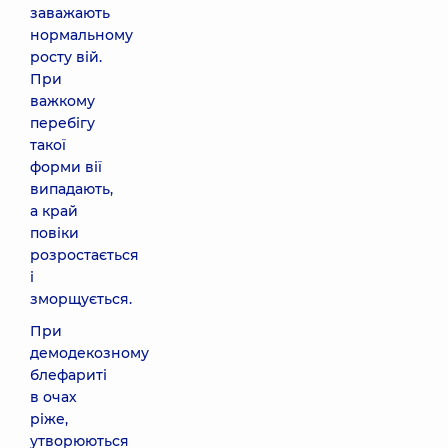
заважають
нормальному
росту вій.
При
важкому
перебігу
такої
форми вії
випадають,
а край
повіки
розростається
і
зморщується.
При
демодекозному
блефариті
в очах
ріже,
утворюються