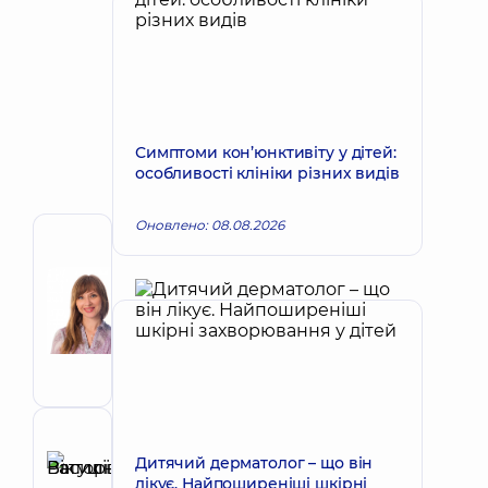
Симптоми кон’юнктивіту у дітей:
особливості клініки різних видів
Оновлено: 08.08.2026
Автор
Кубрак
Наталія
Запис до лікаря
Вікторівна
Офтальмолог;
Офтальмолог
дитячий
Рецензент
Дитячий дерматолог – що він
Ратушнюк
лікує. Найпоширеніші шкірні