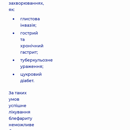
захворюваннях,
як:
глистова
інвазія;
гострий
та
хронічний
гастрит;
туберкульозне
ураження;
цукровий
діабет.
За таких
умов
успішне
лікування
блефариту
неможливе