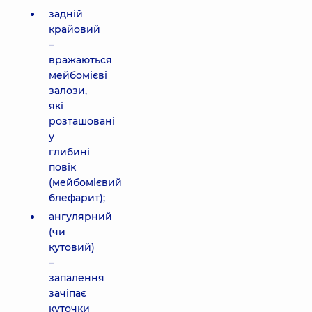
задній
крайовий
–
вражаються
мейбомієві
залози,
які
розташовані
у
глибині
повік
(мейбомієвий
блефарит);
ангулярний
(чи
кутовий)
–
запалення
зачіпає
куточки