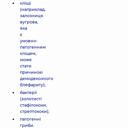
кліщі
(наприклад,
залозниця
вугрова,
яка
є
умовно-
патогенним
кліщем,
може
стати
причиною
демодекозного
блефариту);
бактерії
(золотисті
стафілококи,
стрептококи);
патогенні
гриби.