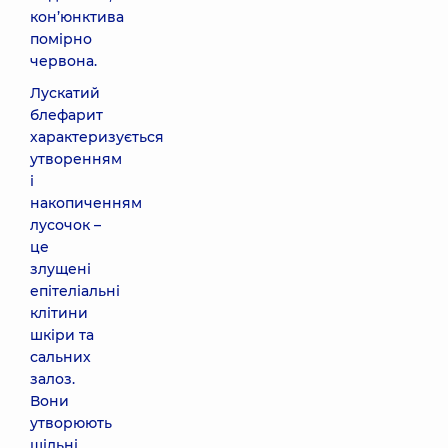
кон’юнктива
помірно
червона.
Лускатий
блефарит
характеризується
утворенням
і
накопиченням
лусочок –
це
злущені
епітеліальні
клітини
шкіри та
сальних
залоз.
Вони
утворюють
щільні