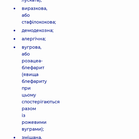
луската);
виразкова,
або
стафілококова;
демодекозна;
алергічна;
вугрова,
або
розацеа-
блефарит
(явища
блефариту
при
цьому
спостерігаються
разом
із
рожевими
вуграми);
змішана.