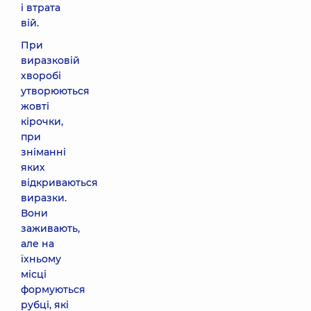
і втрата
вій.
При
виразковій
хворобі
утворюються
жовті
кірочки,
при
зніманні
яких
відкриваються
виразки.
Вони
заживають,
але на
їхньому
місці
формуються
рубці, які