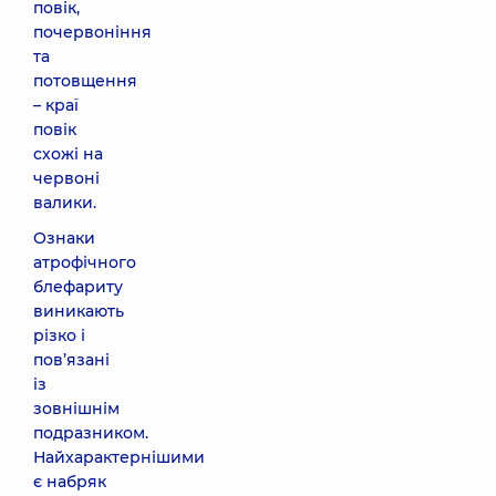
повік,
почервоніння
та
потовщення
– краї
повік
схожі на
червоні
валики.
Ознаки
атрофічного
блефариту
виникають
різко і
пов’язані
із
зовнішнім
подразником.
Найхарактернішими
є набряк