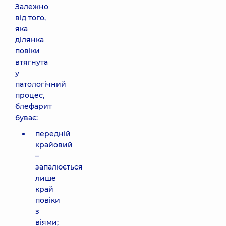
Залежно
від того,
яка
ділянка
повіки
втягнута
у
патологічний
процес,
блефарит
буває:
передній
крайовий
–
запалюється
лише
край
повіки
з
віями;