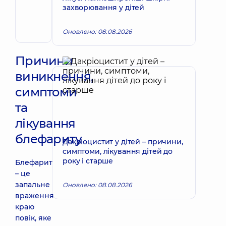
Запис до лікаря
Вікторія
захворювання у дітей
Василівна
Офтальмолог
Оновлено: 08.08.2026
Причини
виникнення,
симптоми
та
лікування
блефариту
Дакріоцистит у дітей – причини,
симптоми, лікування дітей до
року і старше
Блефарит
– це
запальне
Оновлено: 08.08.2026
враження
краю
повік, яке