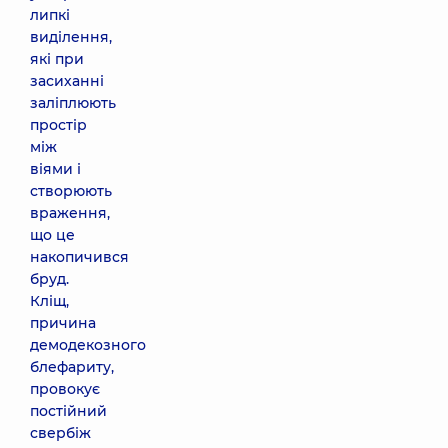
липкі
виділення,
які при
засиханні
заліплюють
простір
між
віями і
створюють
враження,
що це
накопичився
бруд.
Кліщ,
причина
демодекозного
блефариту,
провокує
постійний
свербіж