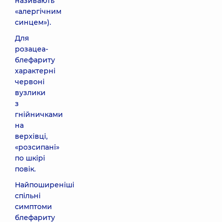
називають
«алергічним
синцем»).
Для
розацеа-
блефариту
характерні
червоні
вузлики
з
гнійничками
на
верхівці,
«розсипані»
по шкірі
повік.
Найпоширеніші
спільні
симптоми
блефариту