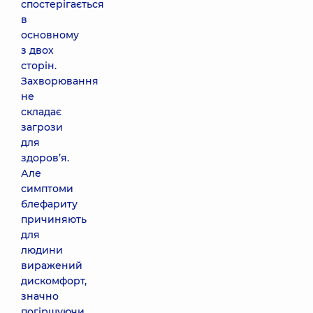
спостерігається
в
основному
з двох
сторін.
Захворювання
не
складає
загрози
для
здоров’я.
Але
симптоми
блефариту
причиняють
для
людини
виражений
дискомфорт,
значно
погіршуючи