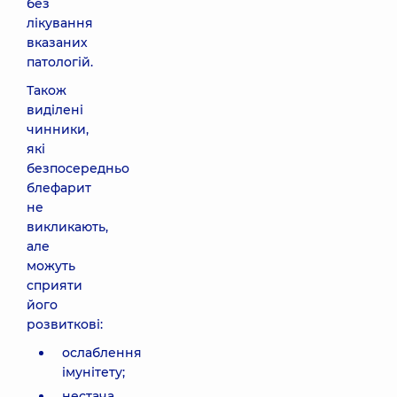
без
лікування
вказаних
патологій.
Також
виділені
чинники,
які
безпосередньо
блефарит
не
викликають,
але
можуть
сприяти
його
розвиткові:
ослаблення
імунітету;
нестача