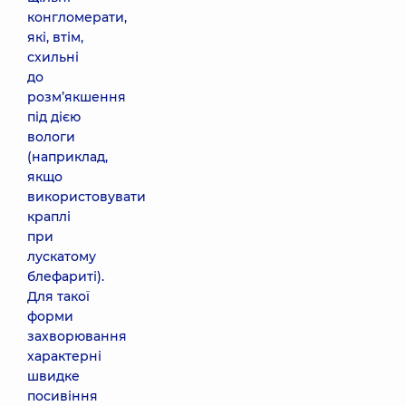
конгломерати,
які, втім,
схильні
до
розм’якшення
під дією
вологи
(наприклад,
якщо
використовувати
краплі
при
лускатому
блефариті).
Для такої
форми
захворювання
характерні
швидке
посивіння