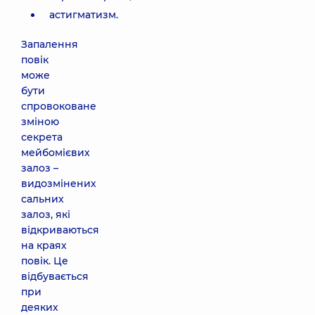
астигматизм.
Запалення
повік
може
бути
спровоковане
зміною
секрета
мейбомієвих
залоз –
видозмінених
сальних
залоз, які
відкриваються
на краях
повік. Це
відбувається
при
деяких