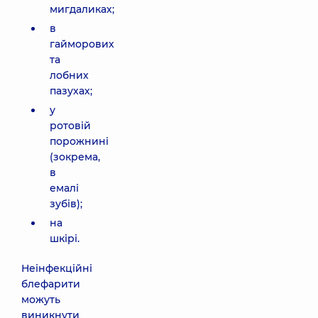
мигдаликах;
в
гайморових
та
лобних
пазухах;
у
ротовій
порожнині
(зокрема,
в
емалі
зубів);
на
шкірі.
Неінфекційні
блефарити
можуть
виникнути