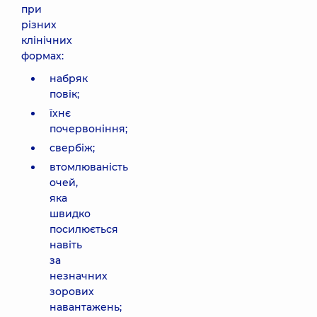
при
різних
клінічних
формах:
набряк
повік;
їхнє
почервоніння;
свербіж;
втомлюваність
очей,
яка
швидко
посилюється
навіть
за
незначних
зорових
навантажень;