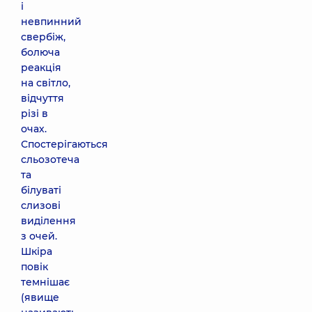
і
невпинний
свербіж,
болюча
реакція
на світло,
відчуття
різі в
очах.
Спостерігаються
сльозотеча
та
білуваті
слизові
виділення
з очей.
Шкіра
повік
темнішає
(явище