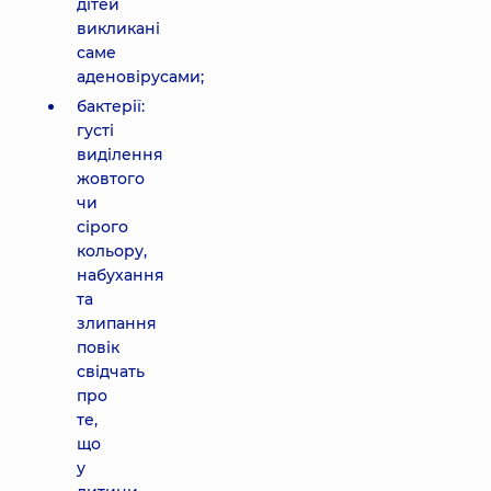
дітей
викликані
саме
аденовірусами;
бактерії:
густі
виділення
жовтого
чи
сірого
кольору,
набухання
та
злипання
повік
свідчать
про
те,
що
у