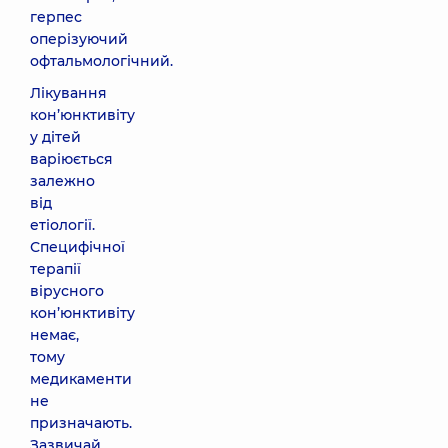
герпес
оперізуючий
офтальмологічний.
Лікування
кон’юнктивіту
у дітей
варіюється
залежно
від
етіології.
Специфічної
терапії
вірусного
кон’юнктивіту
немає,
тому
медикаменти
не
призначають.
Зазвичай