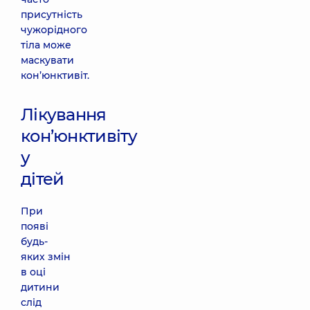
присутність
чужорідного
тіла може
маскувати
кон’юнктивіт.
Лікування
кон’юнктивіту
у
дітей
При
появі
будь-
яких змін
в оці
дитини
слід