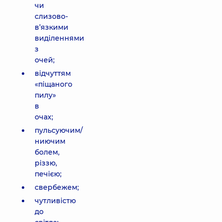
чи
слизово-
в’язкими
виділеннями
з
очей;
відчуттям
«піщаного
пилу»
в
очах;
пульсуючим/
ниючим
болем,
різзю,
печією;
свербежем;
чутливістю
до