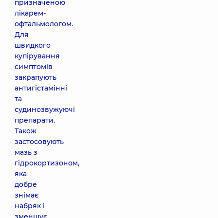
призначеною
лікарем-
офтальмологом.
Для
швидкого
купірування
симптомів
закрапують
антигістамінні
та
судинозвужуючі
препарати.
Також
застосовують
мазь з
гідрокортизоном,
яка
добре
знімає
набряк і
зменшує