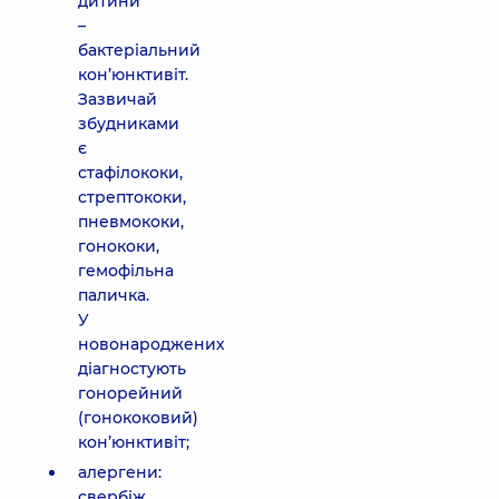
дитини
–
бактеріальний
кон’юнктивіт.
Зазвичай
збудниками
є
стафілококи,
стрептококи,
пневмококи,
гонококи,
гемофільна
паличка.
У
новонароджених
діагностують
гонорейний
(гонококовий)
кон’юнктивіт;
алергени:
свербіж,