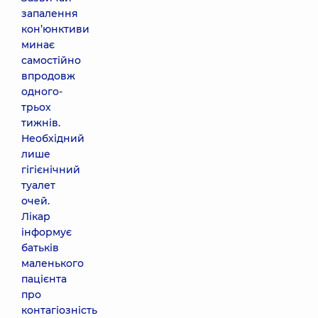
запалення
кон’юнктиви
минає
самостійно
впродовж
одного-
трьох
тижнів.
Необхідний
лише
гігієнічний
туалет
очей.
Лікар
інформує
батьків
маленького
пацієнта
про
контагіозність