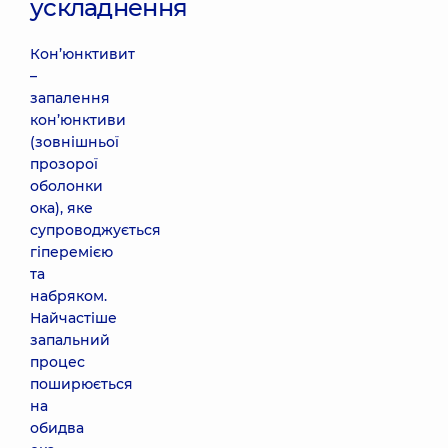
ускладнення
Кон’юнктивит
–
запалення
кон’юнктиви
(зовнішньої
прозорої
оболонки
ока), яке
супроводжується
гіперемією
та
набряком.
Найчастіше
запальний
процес
поширюється
на
обидва