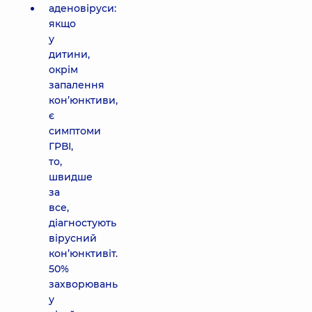
аденовіруси:
якщо
у
дитини,
окрім
запалення
кон’юнктиви,
є
симптоми
ГРВІ,
то,
швидше
за
все,
діагностують
вірусний
кон’юнктивіт.
50%
захворювань
у