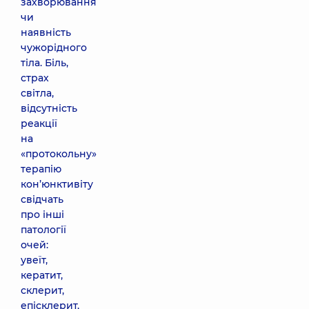
захворювання
чи
наявність
чужорідного
тіла. Біль,
страх
світла,
відсутність
реакції
на
«протокольну»
терапію
кон’юнктивіту
свідчать
про інші
патології
очей:
увеїт,
кератит,
склерит,
епісклерит,