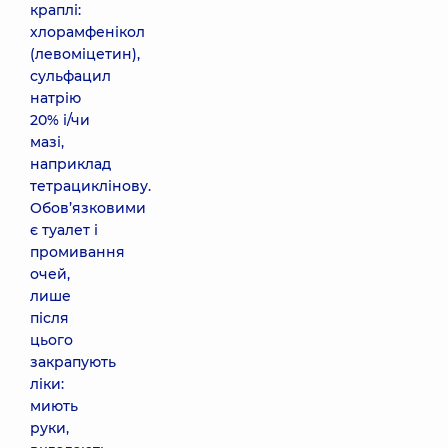
краплі:
хлорамфенікол
(левоміцетин),
сульфацил
натрію
20% і/чи
мазі,
наприклад
тетрациклінову.
Обов’язковими
є туалет і
промивання
очей,
лише
після
цього
закрапують
ліки:
миють
руки,