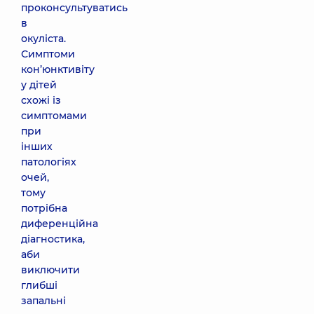
проконсультуватись
в
окуліста.
Симптоми
кон’юнктивіту
у дітей
схожі із
симптомами
при
інших
патологіях
очей,
тому
потрібна
диференційна
діагностика,
аби
виключити
глибші
запальні