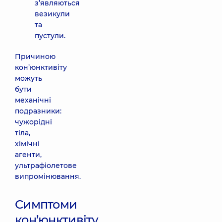
з’являються
везикули
та
пустули.
Причиною
кон’юнктивіту
можуть
бути
механічні
подразники:
чужорідні
тіла,
хімічні
агенти,
ультрафіолетове
випромінювання.
Симптоми
кон’юнктивіту