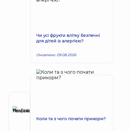
Чи усі фрукти влітку безпечні
для дітей із алергією?
Оновлено: 09.08.2026
Автор
Романовська
Любов
Запис до лікаря
Коли та з чого почати прикорм?
Георгіївна
Офтальмолог