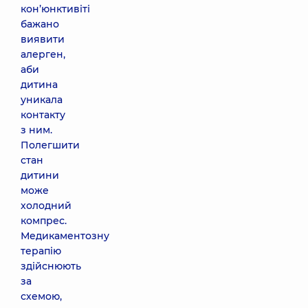
кон’юнктивіті
бажано
виявити
алерген,
аби
дитина
уникала
контакту
з ним.
Полегшити
стан
дитини
може
холодний
компрес.
Медикаментозну
терапію
здійснюють
за
схемою,