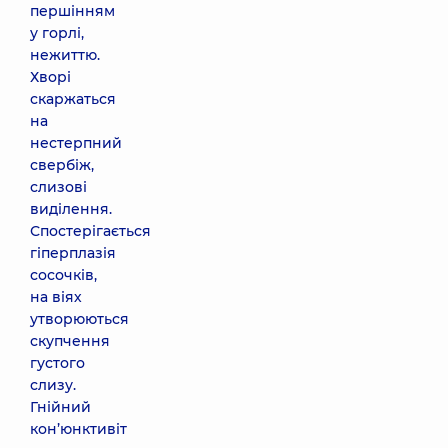
першінням
у горлі,
нежиттю.
Хворі
скаржаться
на
нестерпний
свербіж,
слизові
виділення.
Спостерігається
гіперплазія
сосочків,
на віях
утворюються
скупчення
густого
слизу.
Гнійний
кон’юнктивіт