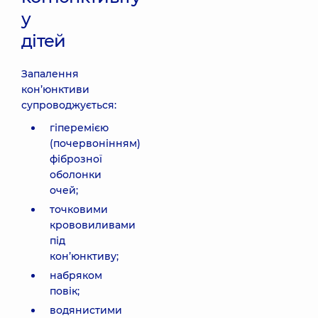
у
дітей
Запалення
кон’юнктиви
супроводжується:
гіперемією
(почервонінням)
фіброзної
оболонки
очей;
точковими
крововиливами
під
кон’юнктиву;
набряком
повік;
водянистими