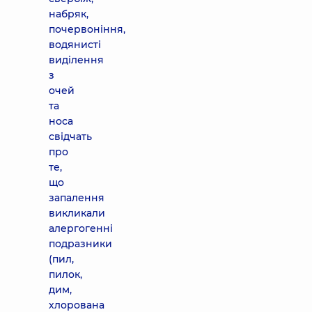
набряк,
почервоніння,
водянисті
виділення
з
очей
та
носа
свідчать
про
те,
що
запалення
викликали
алергогенні
подразники
(пил,
пилок,
дим,
хлорована