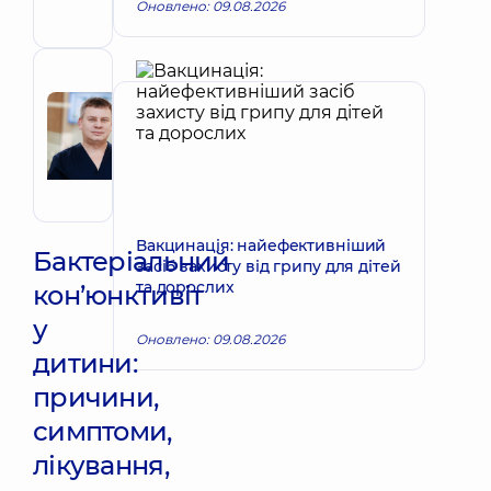
Оновлено: 09.08.2026
дитячий
Рецензент
Радченко
Запис до лікаря
Роман
Іванович
Офтальмолог
Вакцинація: найефективніший
Бактеріальний
засіб захисту від грипу для дітей
та дорослих
кон’юнктивіт
у
Оновлено: 09.08.2026
дитини:
причини,
симптоми,
лікування,