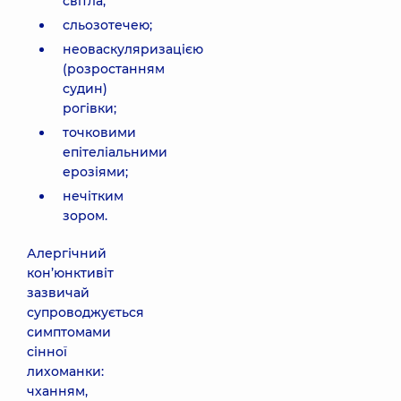
світла;
сльозотечею;
неоваскуляризацією
(розростанням
судин)
рогівки;
точковими
епітеліальними
ерозіями;
нечітким
зором.
Алергічний
кон’юнктивіт
зазвичай
супроводжується
симптомами
сінної
лихоманки:
чханням,