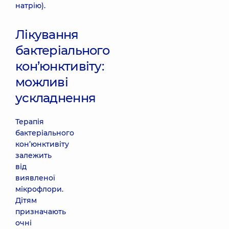
натрію).
Лікування
бактеріального
кон’юнктивіту:
можливі
ускладнення
Терапія
бактеріального
кон’юнктивіту
залежить
від
виявленої
мікрофлори.
Дітям
призначають
очні