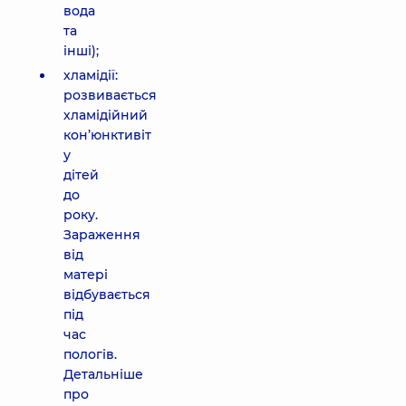
вода
та
інші);
хламідії:
розвивається
хламідійний
кон’юнктивіт
у
дітей
до
року.
Зараження
від
матері
відбувається
під
час
пологів.
Детальніше
про