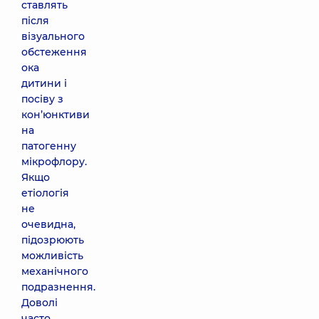
ставлять
після
візуального
обстеження
ока
дитини і
посіву з
кон’юнктиви
на
патогенну
мікрофлору.
Якщо
етіологія
не
очевидна,
підозрюють
можливість
механічного
подразнення.
Доволі
часто