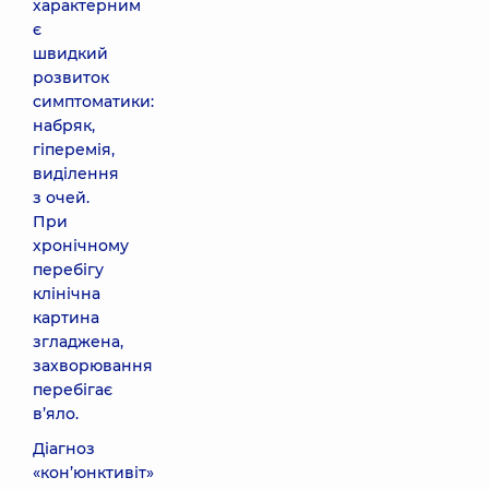
характерним
є
швидкий
розвиток
симптоматики:
набряк,
гіперемія,
виділення
з очей.
При
хронічному
перебігу
клінічна
картина
згладжена,
захворювання
перебігає
в’яло.
Діагноз
«кон’юнктивіт»