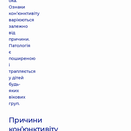
ока.
Ознаки
кон’юнктивіту
варіюються
залежно
від
причини.
Патологія
є
поширеною
і
трапляється
у дітей
будь-
яких
вікових
груп.
Причини
кон’юнктивіту