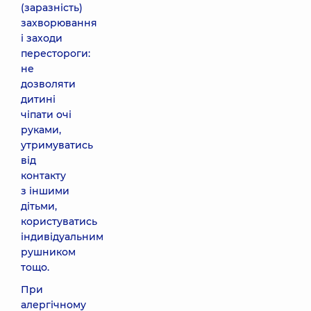
(заразність)
захворювання
і заходи
перестороги:
не
дозволяти
дитині
чіпати очі
руками,
утримуватись
від
контакту
з іншими
дітьми,
користуватись
індивідуальним
рушником
тощо.
При
алергічному