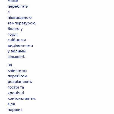
може
перебігати
з
підвищеною
температурою,
болем у
горлі,
гнійними
виділеннями
у великій
кількості.
За
клінічним
перебігом
розрізняють
гострі та
хронічні
кон’юнктивіти.
Для
перших