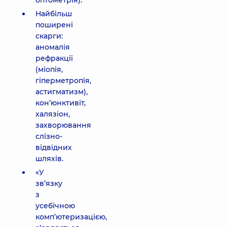
оптометрія).
Найбільш
поширені
скарги:
аномалія
рефракції
(міопія,
гіперметропія,
астигматизм),
кон’юнктивіт,
халязіон,
захворювання
слізно-
відвідних
шляхів.
«У
зв’язку
з
усебічною
комп’ютеризацією,