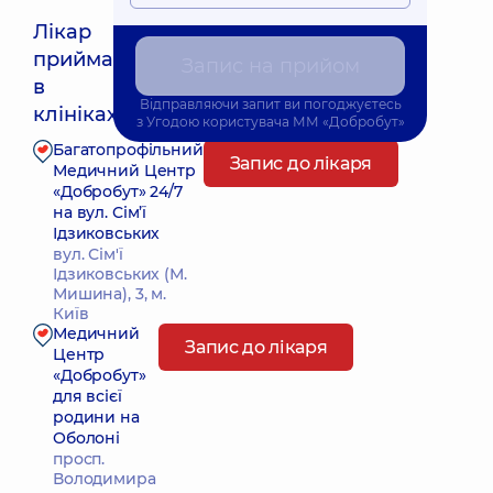
Лікар
приймає
Запис на прийом
Найближчий час прийому: 18.08.2026 9:30
в
Відправляючи запит ви погоджуєтесь
клініках:
з
Угодою користувача
ММ «Добробут»
Багатопрофільний
Запис до лікаря
Медичний Центр
«Добробут» 24/7
на вул. Сім’ї
Ідзиковських
вул. Сім'ї
Ідзиковських (М.
Мишина), 3, м.
Київ
Медичний
Запис до лікаря
Центр
«Добробут»
для всієї
родини на
Оболоні
просп.
Володимира