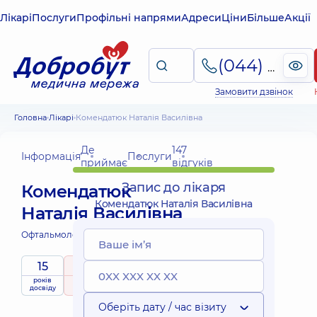
Лікарі
Послуги
Профільні напрями
Адреси
Ціни
Більше
Акції
(044) 495-2-888
Замовити дзвінок
Головна
Лікарі
Комендатюк Наталія Василівна
Де
147
Інформація
Послуги
приймає
відгуків
Запис до лікаря
Комендатюк
Комендатюк Наталія Василівна
Наталія Василівна
Офтальмолог дитячий;
Офтальмолог;
15
5
/ 5
років
рейтинг
на підставі
приймає
досвіду
147 відгуків
дітей
Оберіть дату / час візиту