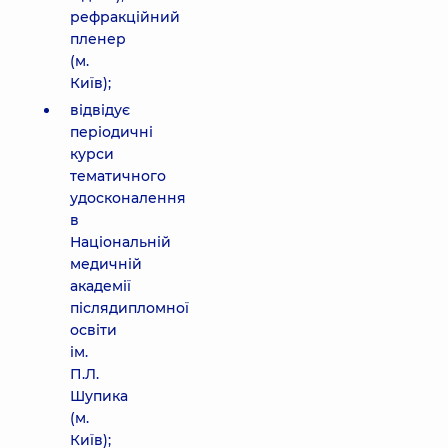
рефракційний
пленер
(м.
Київ);
відвідує
періодичні
курси
тематичного
удосконалення
в
Національній
медичній
академії
післядипломної
освіти
ім.
П.Л.
Шупика
(м.
Київ);