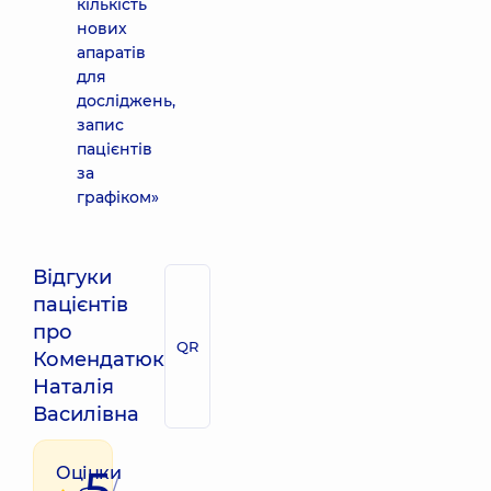
кількість
нових
апаратів
для
досліджень,
запис
пацієнтів
за
графіком»
Відгуки
пацієнтів
про
QR
Комендатюк
Наталія
Василівна
5
Оцінки
/