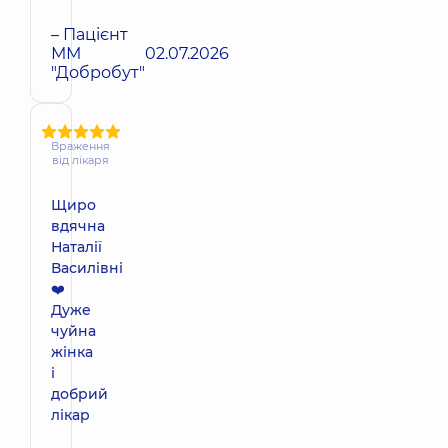
– Пацієнт
ММ
02.07.2026
"Добробут"
Враження
від лікаря
Щиро
вдячна
Наталії
Василівні
❤️
Дуже
чуйна
жінка
і
добрий
лікар