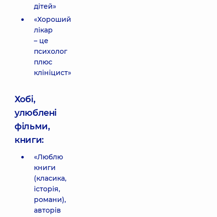
дітей»
«Хороший
лікар
– це
психолог
плюс
клініцист»
Хобі,
улюблені
фільми,
книги:
«Люблю
книги
(класика,
історія,
романи),
авторів