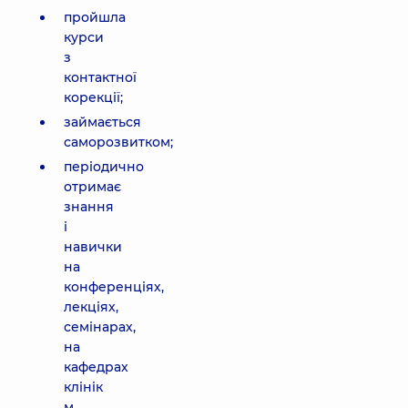
пройшла
курси
з
контактної
корекції;
займається
саморозвитком;
періодично
отримає
знання
і
навички
на
конференціях,
лекціях,
семінарах,
на
кафедрах
клінік
м.