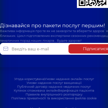
Дізнавайся про пакети послуг першим!
Важлива інформація про те як не захворіти та вберегти здоров`
близьких. Цикл підготовлених експертами сезонних рекомендаці
тематичних порад наших лікарів… Будьте здорові!
Підписатис
Угода користувача
Умови надання онлайн послуг
Умови надання послуг вакцинації
Публічний договір надання медичних послуг
Куточок споживача онлайн
Верифікація пацієнтів
Правила внутрішнього розпорядку
Політика приватності та використання файлів cookie