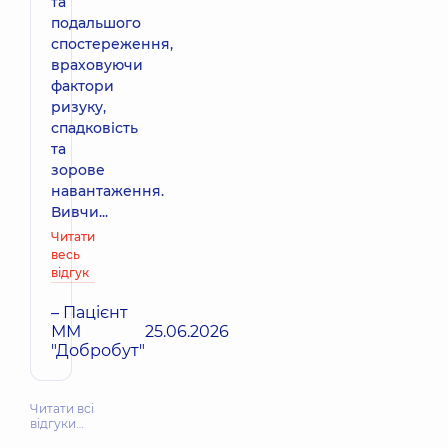
та
подальшого
спостереження,
враховуючи
фактори
ризуку,
спадковість
та
зорове
навантаження.
Вивчи...
Читати
весь
відгук
– Пацієнт
ММ
25.06.2026
"Добробут"
Читати всі
відгуки…