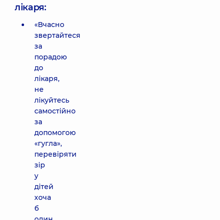
лікаря:
«Вчасно
звертайтеся
за
порадою
до
лікаря,
не
лікуйтесь
самостійно
за
допомогою
«гугла»,
перевіряти
зір
у
дітей
хоча
б
один