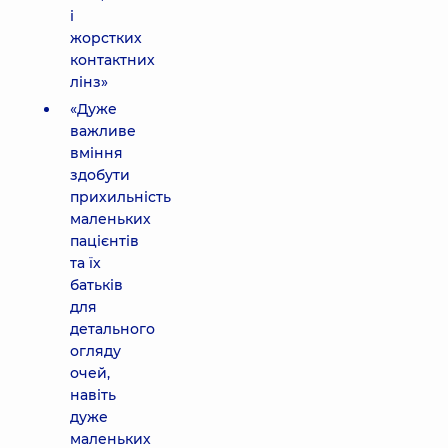
і
жорстких
контактних
лінз»
«Дуже
важливе
вміння
здобути
прихильність
маленьких
пацієнтів
та їх
батьків
для
детального
огляду
очей,
навіть
дуже
маленьких