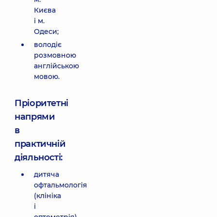
Києва
і м.
Одеси;
володіє
розмовною
англійською
мовою.
Пріоритетні
напрями
в
практичній
діяльності:
дитяча
офтальмологія
(клініка
і