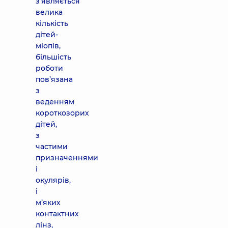
з’являється
велика
кількість
дітей-
міопів,
більшість
роботи
пов’язана
з
веденням
короткозорих
дітей,
з
частими
призначеннями
і
окулярів,
і
м’яких
контактних
лінз,