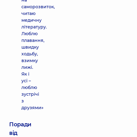
на
саморозвиток,
читаю
медичну
літературу.
Люблю
плавання,
швидку
ходьбу,
взимку
лижі.
Як і
усі –
люблю
зустрічі
з
друзями»
Поради
від