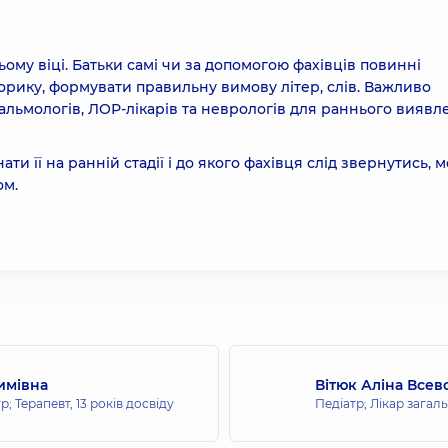
ому віці. Батьки самі чи за допомогою фахівців повинні
торику, формувати правильну вимову літер, слів. Важливо
альмологів, ЛОР-лікарів та неврологів для раннього виявл
ати її на ранній стадії і до якого фахівця слід звернутись, 
ом.
имівна
Вітюк Аліна Всев
тр; Терапевт,
13 років досвіду
Педіатр; Лікар загаль