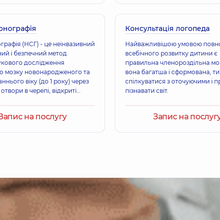
онографія
Консультація логопеда
рафія (НСГ) - це неінвазивний
Найважливішою умовою повно
ний і безпечний метод
всебічного розвитку дитини є
укового дослідження
правильна членороздільна мов
о мозку новонародженого та
вона багатша і сформована, т
ннього віку (до 1 року) через
спілкуватися з оточуючими і п
отвори в черепі, відкриті
пізнавати світ.
 переднє (велике) тім’ячко,
отил
Запис на послугу
Запис на послуг