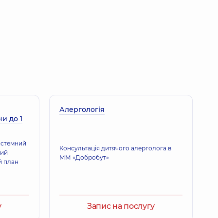
Алергологія
и до 1
истемний
Консультація дитячого алерголога в
кий
ММ «Добробут»
й план
у
Запис на послугу