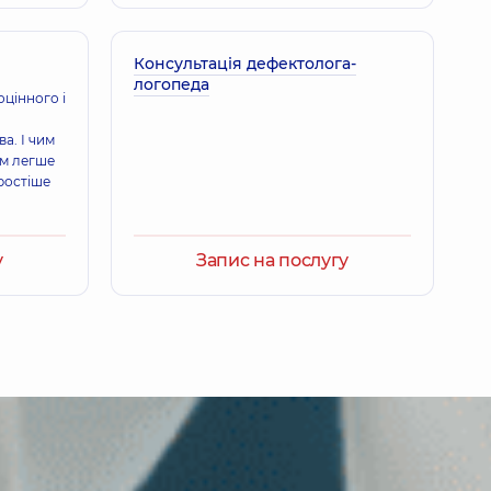
Консультація дефектолога-
логопеда
цінного і
а. І чим
им легше
ростіше
у
Запис на послугу