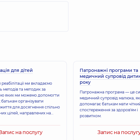
ація для дітей
Патронажні програми та
медичний супровід дитин
року
 реабілітації ми вкладаємо
ь методів та методик за
Патронажна програма — це с
ю яких ми можемо допомогти
медичний супровід малюка, я
їх батькам організувати
допомагає батькам мати чітки
життя для досягнення спільно
спостереження за здоров'ям і
них цілей, направлених на
розвитком.
я якості життя в соціумі.
Запис на послугу
Запис на послуг