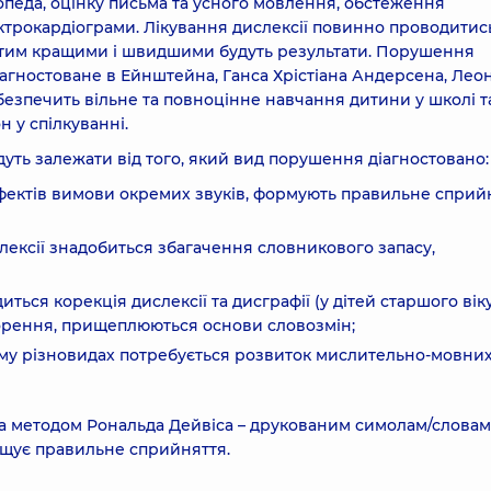
опеда, оцінку письма та усного мовлення, обстеження
ктрокардіограми. Лікування дислексії повинно проводитис
о, тим кращими і швидшими будуть результати. Порушення
діагностоване в Ейнштейна, Ганса Хрістіана Андерсена, Лео
абезпечить вільне та повноцінне навчання дитини у школі т
 у спілкуванні.
дуть залежати від того, який вид порушення діагностовано:
фектів вимови окремих звуків, формують правильне сприй
ексії знадобиться збагачення словникового запасу,
ься корекція дислексії та дисграфії (у дітей старшого віку
рення, прищеплюються основи словозмін;
му різновидах потребується розвиток мислительно-мовни
за методом Рональда Дейвіса – друкованим симолам/словам
ащує правильне сприйняття.