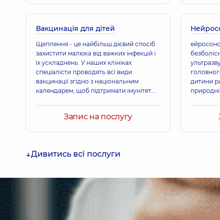
Вакцинація для дітей
Нейрос
Щеплення - це найбільш дієвий спосіб
ейросоног
захистити малюка від важких інфекцій і
безболіс
їх ускладнень. У наших клініках
ультразв
спеціалісти проводять всі види
головног
вакцинації згідно з національним
дитини ра
календарем, щоб підтримати імунітет
природні 
дитини та запобігти захворюванням.
тім’ячка:
Підтримайте імунітет дитини, подбайте
заднє (п
Запис на послугу
про його здоров’я.
Дивитись всі послуги