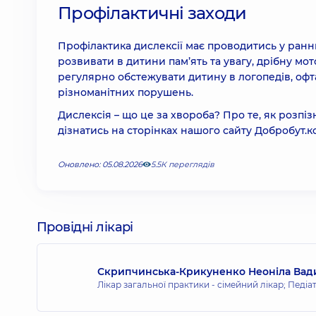
Профілактичні заходи
Профілактика дислексії має проводитись у раннь
розвивати в дитини пам’ять та увагу, дрібну мо
регулярно обстежувати дитину в логопедів, офт
різноманітних порушень.
Дислексія – що це за хвороба? Про те, як розпізн
дізнатись на сторінках нашого сайту Добробут.к
Оновлено: 05.08.2026
5.5К переглядів
Провідні лікарі
Скрипчинська-Крикуненко Неоніла Вад
Лікар загальної практики - сімейний лікар; Педіа