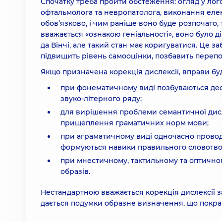
Спочатку треба пройти обстеження: огляд у лог
офтальмолога та невропатолога, виконання еле
обов’язково, і чим раніше воно буде розпочат
вважається «ознакою геніальності», воно було 
да Вінчі, але такий стан має коригуватися. Це з
підвищить рівень самооцінки, позбавить перепон
Якщо призначена корекція дислексії, вправи бу
при фонематичному виді позбуваються де
звуко-літерного ряду;
для вирішення проблеми семантичної дисл
прищеплення граматичних норм мови;
при аграматичному виді одночасно проводит
формуються навики правильного словотво
при мнестичному, тактильному та оптично
образів.
Нестандартною вважається корекція дислексії 
дається подумки образне визначення, що покр