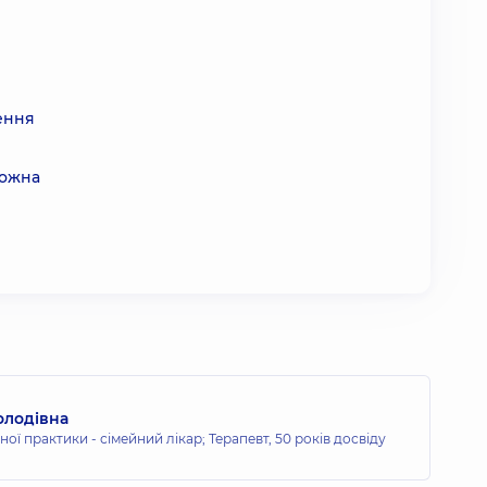
ення
можна
олодівна
ної практики - сімейний лікар; Терапевт,
50 років досвіду