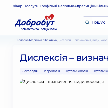
Лікарі
Послуги
Профільні напрями
Адреси
Ціни
Більш
Головна
Медична бібліотека
Дислексія – визначення, види, коре
Дислексія – визнач
Логопедія
Неврологія
Офтальмологія
Офтальмол