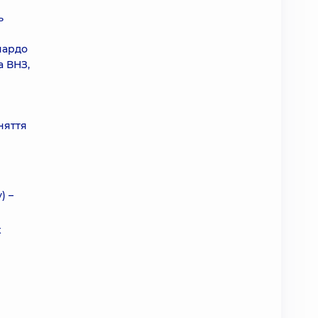
ь
нардо
а ВНЗ,
няття
) –
х