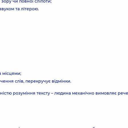
зору чи повної сліпоти;
звуком та літерою.
в місцями;
чення слів, перекручує відмінки.
тністю розуміння тексту – людина механічно вимовляє реч