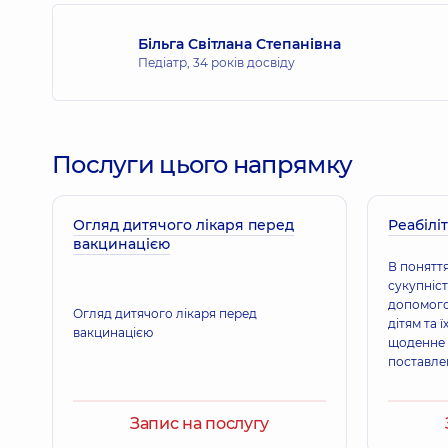
Більга Світлана Степанівна
Педіатр,
34 років досвіду
Послуги цього напрямку
Огляд дитячого лікаря перед
Реабіліт
вакцинацією
В поняття
сукупніст
допомого
Огляд дитячого лікаря перед
дітям та 
вакцинацією
щоденне 
поставле
покращенн
Запис на послугу