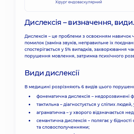
Хірург ендоваскулярний
Дислексія – визначення, види.
Дислексія – це проблеми з освоєнням навичок ч
помилок (заміна звуків, неправильне їх поєднання
спостерігається у 5% випадків, захворювання част
порушення мовлення, затримка психічного розв
Види дислексії
В медицині розрізняють 6 видів цього порушен
фонематична дислексія – недорозвинені ф
тактильна – діагностується у сліпих людей
аграматична – у хворого відзначається н
семантична дислексія – полягає у бідності 
та словосполученнями;