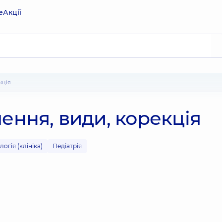
е
Акції
кція
ення, види, корекція
огія (клініка)
Педіатрія