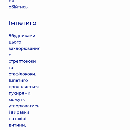
не
обійтись.
Імпетиго
Збудниками
цього
захворювання
є
стрептококи
та
стафілококи.
Імпетиго
проявляється
пухирями,
можуть
утворюватись
і виразки
на шкірі
дитини,