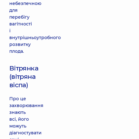
небезпечною
для
перебігу
вагітності
і
внутрішньоутробного
розвитку
плода.
Вітрянка
(вітряна
віспа)
Про це
захворювання
знають
всі, його
можуть
діагностувати