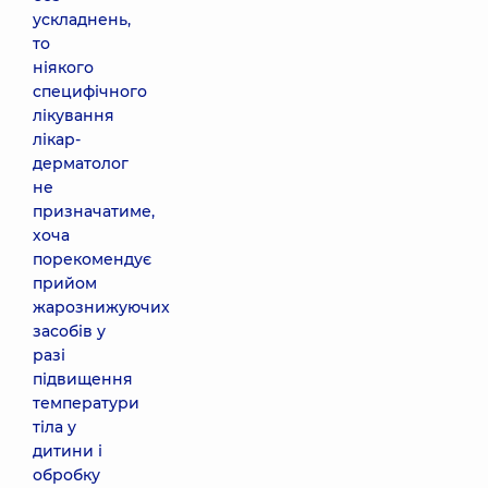
ускладнень,
то
ніякого
специфічного
лікування
лікар-
дерматолог
не
призначатиме,
хоча
порекомендує
прийом
жарознижуючих
засобів у
разі
підвищення
температури
тіла у
дитини і
обробку