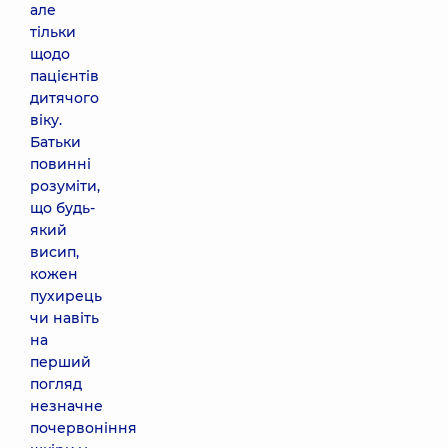
але
тільки
щодо
пацієнтів
дитячого
віку.
Батьки
повинні
розуміти,
що будь-
який
висип,
кожен
пухирець
чи навіть
на
перший
погляд
незначне
почервоніння