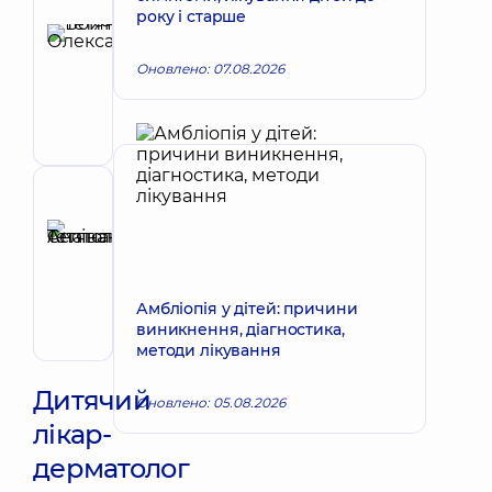
Автор
року і старше
Бойчун
Тетяна
Запис до лікаря
Оновлено: 07.08.2026
Олександрівна
Косметолог;
Дерматовенеролог;
Дерматовенеролог
дитячий;
Трихолог
Рецензент
Селіванова
Тетяна
Запис до лікаря
Анатоліївна
Дерматовенеролог;
Амбліопія у дітей: причини
Дерматовенеролог
виникнення, діагностика,
дитячий;
методи лікування
Онкодерматологія
Дитячий
Оновлено: 05.08.2026
лікар-
дерматолог