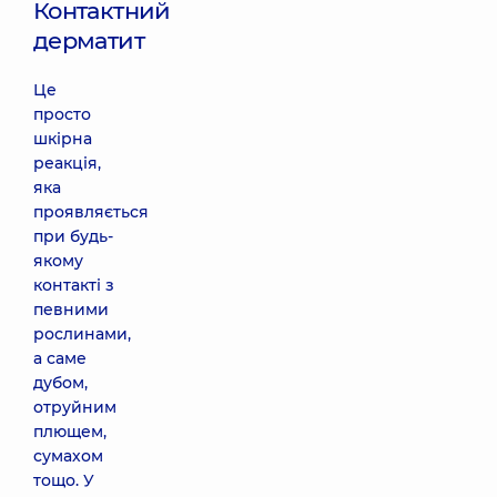
Контактний
дерматит
Це
просто
шкірна
реакція,
яка
проявляється
при будь-
якому
контакті з
певними
рослинами,
а саме
дубом,
отруйним
плющем,
сумахом
тощо. У