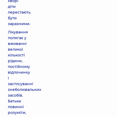
хворі
діти
перестають
бути
заразними.
Лікування
полягає у
вживанні
великої
кількості
рідини,
постійному
відпочинку
і
застосуванні
знеболювальних
засобів.
Батьки
повинні
розуміти,