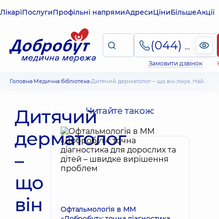
Лікарі
Послуги
Профільні напрями
Адреси
Ціни
Більше
Акції
(044) 495-2-888
Замовити дзвінок
Головна
Медична бібліотека
Дитячий дерматолог – що він лікує. Найпоширеніші шкірні захворювання у дітей
Дитячий
Читайте також:
дерматолог
–
що
він
Офтальмологія в ММ
«Добробут»: точна діагностика