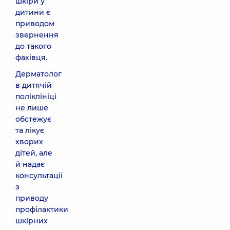
шкіри у
дитини є
приводом
звернення
до такого
фахівця.
Дерматолог
в дитячій
поліклініці
не лише
обстежує
та лікує
хворих
дітей, але
й надає
консультації
з
приводу
профілактики
шкірних