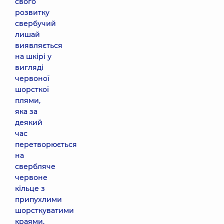
свого
розвитку
свербучий
лишай
виявляється
на шкірі у
вигляді
червоної
шорсткої
плями,
яка за
деякий
час
перетворюється
на
свербляче
червоне
кільце з
припухлими
шорсткуватими
краями.