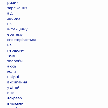
ризик
зараження
від
хворих
на
інфекційну
еритему
спостерігається
на
першому
тижні
хвороби,
а ось
коли
шкірні
висипання
у дітей
вже
яскраво
виражені,