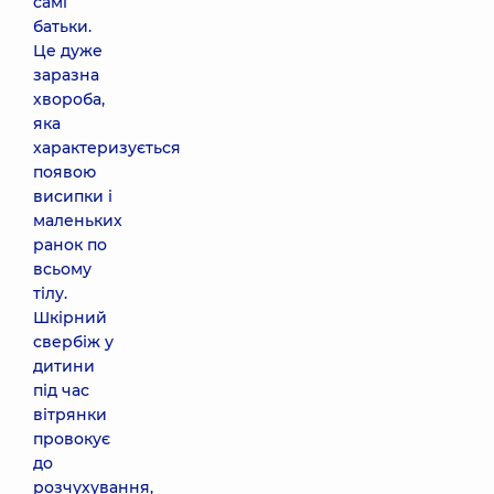
самі
батьки.
Це дуже
заразна
хвороба,
яка
характеризується
появою
висипки і
маленьких
ранок по
всьому
тілу.
Шкірний
свербіж у
дитини
під час
вітрянки
провокує
до
розчухування,