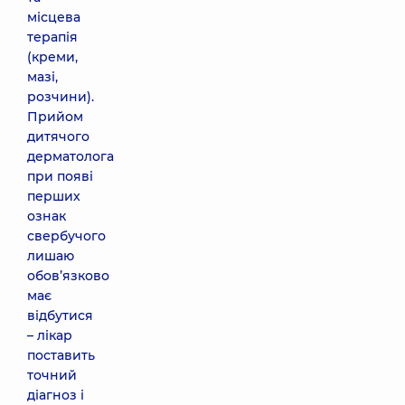
місцева
терапія
(креми,
мазі,
розчини).
Прийом
дитячого
дерматолога
при появі
перших
ознак
свербучого
лишаю
обов’язково
має
відбутися
– лікар
поставить
точний
діагноз і