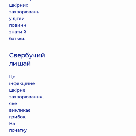
шкірних
захворювань
у дітей
повинні
знати й
батьки.
Свербучий
лишай
Це
інфекційне
шкірне
захворювання,
яке
викликає
грибок.
На
початку