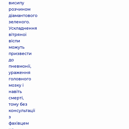
висипу
розчином
діамантового
зеленого.
Ускладнення
вітряної
віспи
можуть
призвести
до
пневмонії,
ураження
головного
мозку і
навіть
смерті,
тому без
консультації
з
фахівцем