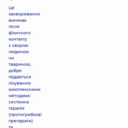
Це
захворювання
виникає
після
фізичного
контакту
з хворою
людиною
чи
твариною,
добре
піддається
лікуванню
комплексними
методами:
системна
терапія
(протигрибкові
препарати)
та