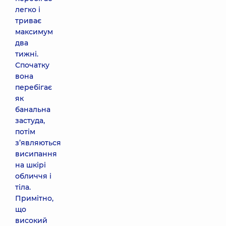
легко і
триває
максимум
два
тижні.
Спочатку
вона
перебігає
як
банальна
застуда,
потім
з’являються
висипання
на шкірі
обличчя і
тіла.
Примітно,
що
високий