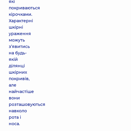
які
покриваються
кірочками.
Характерні
шкірні
ураження
можуть
з’явитись
на будь-
якій
ділянці
шкірних
покривів,
але
найчастіше
вони
розташовуються
навколо
рота і
носа.