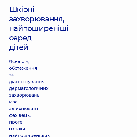
Шкірні
захворювання,
найпоширеніші
серед
дітей
Ясна річ,
обстеження
та
діагностування
дерматологічних
захворювань
має
здійснювати
фахівець,
проте
ознаки
найпоширеніших