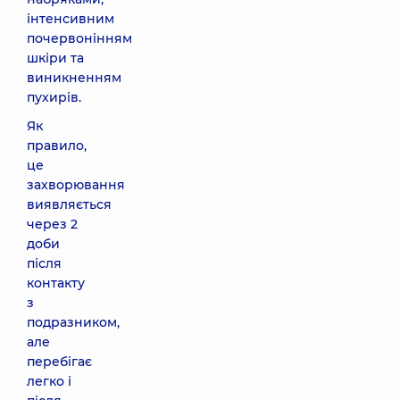
інтенсивним
почервонінням
шкіри та
виникненням
пухирів.
Як
правило,
це
захворювання
виявляється
через 2
доби
після
контакту
з
подразником,
але
перебігає
легко і