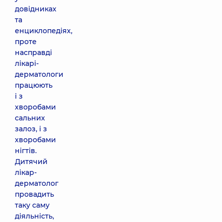
довідниках
та
енциклопедіях,
проте
насправді
лікарі-
дерматологи
працюють
і з
хворобами
сальних
залоз, і з
хворобами
нігтів.
Дитячий
лікар-
дерматолог
провадить
таку саму
діяльність,