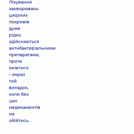
Лікування
захворювань
шкірних
покривів
дуже
рідко
здійснюється
антибактеріальними
препаратами,
проте
імпетиго
– якраз
той
випадок,
коли без
цих
медикаментів
не
обійтись.