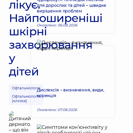
лікує.
для дорослих та дітей – швидке
вирішення проблем
Найпоширеніші
Оновлено: 06.08.2026
шкірні
захворювання
у
дітей
Офтальмологія
Дислексія – визначення, види,
корекція
Офтальмологія
(клініка)
Оновлено: 07.08.2026