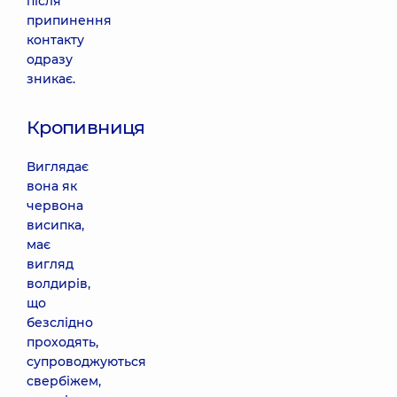
після
припинення
контакту
одразу
зникає.
Кропивниця
Виглядає
вона як
червона
висипка,
має
вигляд
волдирів,
що
безслідно
проходять,
супроводжуються
свербіжем,