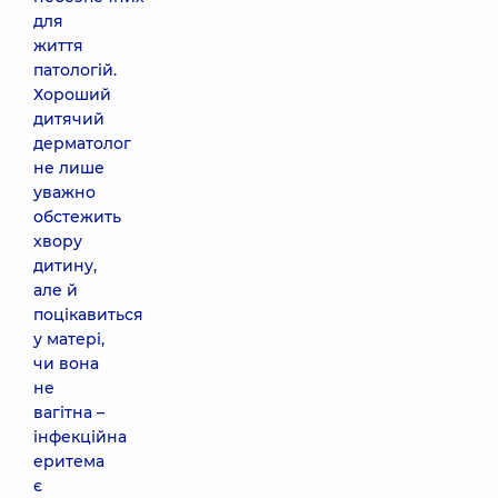
для
життя
патологій.
Хороший
дитячий
дерматолог
не лише
уважно
обстежить
хвору
дитину,
але й
поцікавиться
у матері,
чи вона
не
вагітна –
інфекційна
еритема
є