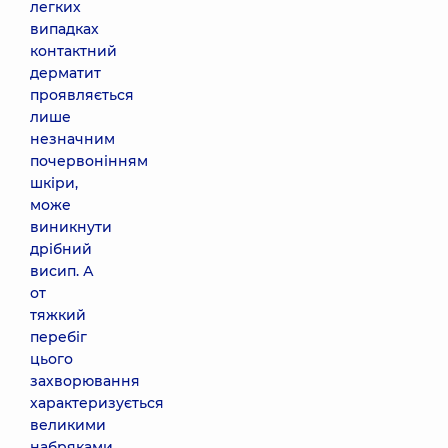
легких
випадках
контактний
дерматит
проявляється
лише
незначним
почервонінням
шкіри,
може
виникнути
дрібний
висип. А
от
тяжкий
перебіг
цього
захворювання
характеризується
великими
набряками,