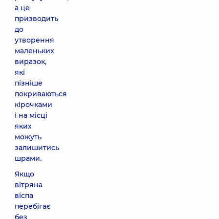
а це
призводить
до
утворення
маленьких
виразок,
які
пізніше
покриваються
кірочками
і на місці
яких
можуть
залишитись
шрами.
Якщо
вітряна
віспа
перебігає
без