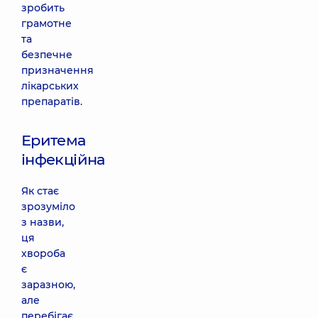
зробить
грамотне
та
безпечне
призначення
лікарських
препаратів.
Еритема
інфекційна
Як стає
зрозуміло
з назви,
ця
хвороба
є
заразною,
але
перебігає