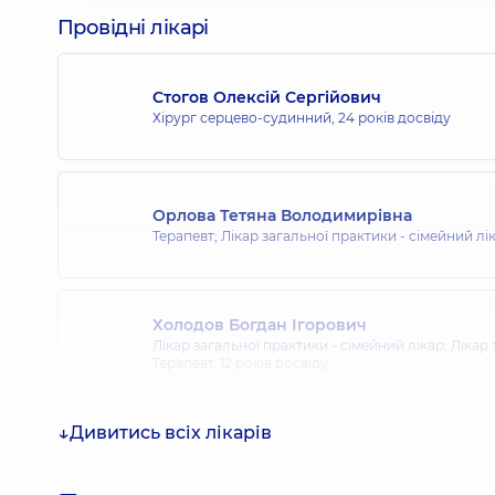
Провідні лікарі
Стогов Олексій Сергійович
Хірург серцево-судинний,
24 років досвіду
Орлова Тетяна Володимирівна
Терапевт; Лікар загальної практики - сімейний лі
Холодов Богдан Ігорович
Лікар загальної практики - сімейний лікар; Лікар 
Терапевт,
12 років досвіду
Дивитись всіх лікарів