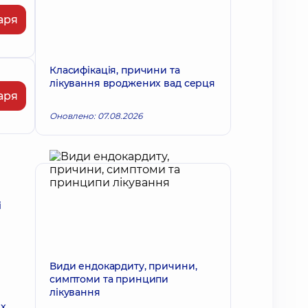
аря
Класифікація, причини та
лікування вроджених вад серця
аря
Оновлено: 07.08.2026
і
Види ендокардиту, причини,
симптоми та принципи
лікування
их