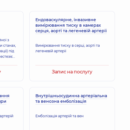
Ендоваскулярне, інвазивне
вимірювання тиску в камерах
серця, аорті та легеневій артерії
ної з
и станах,
Вимірювання тиску в серці, аорті та
ції) під
легеневій артерії
нестезією
чи
арду.
у
Запис на послугу
вання
Внутрішньосудинна артеріальна
при
та венозна емболізація
артерій
Емболізація артерій та вен