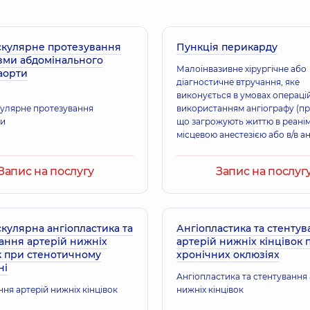
скулярне протезування
Пункція перикарду
зми абдомінального
Малоінвазивне хірургічне або
 аорти
діагностичне втручання, яке
виконується в умовах операцій
улярне протезування
використанням ангіографу (пр
ми
що загрожують життю в реаніма
місцевою анестезією або в/в а
(за потреби) для діагностики 
дренування порожнини перик
Запис на послугу
Запис на послуг
кулярна ангіопластика та
Ангіопластика та стенту
ання артерій нижніх
артерій нижніх кінцівок 
к при стенотичному
хронічних оклюзіях
ні
Ангіопластика та стентування 
ня артерій нижніх кінцівок
нижніх кінцівок