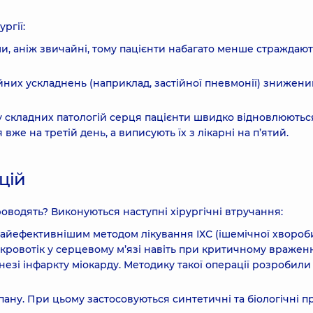
ргії:
и, аніж звичайні, тому пацієнти набагато менше страждают
них ускладнень (наприклад, застійної пневмонії) знижени
у складних патологій серця пацієнти швидко відновлюютьс
же на третій день, а виписують їх з лікарні на п’ятий.
цій
проводять? Виконуються наступні хірургічні втручання:
айефективнішим методом лікування ІХС (ішемічної хвороб
 кровотік у серцевому м’язі навіть при критичному вражен
езі інфаркту міокарду. Методику такої операції розробили
ану. При цьому застосовуються синтетичні та біологічні п