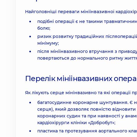
Найголовніші переваги мініінвазивної кардіохіру
подібні операції є не такими травматичним
болю;
ризик розвитку традиційних післяоперацій
мінімуму;
після мініінвазивного втручання з привод
повертаються до нормального ритму життя в
Перелік мініінвазивних опера
Як лікують серце мінінвазивно та які операції 
багатосудинне коронарне шунтування. Є н
серця), який дозволяє повністю відновити
коронарних судин та при наявності у анамн
кардіохірурги клініки «Добробут»;
пластика та протезування аортального клап