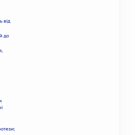
ь від
й до
я,
и
ні
ротези;