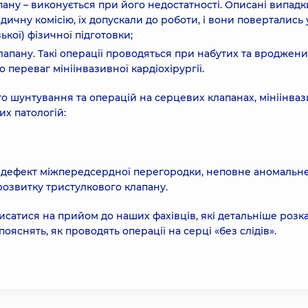
ану – виконується при його недостатності. Описані випадк
дичну комісію, їх допускали до роботи, і вони повертались 
ької) фізичної підготовки;
лапану. Такі операції проводяться при набутих та вроджен
 переваг мініінвазивної кардіохірургії.
 шунтування та операцій на серцевих клапанах, мініінва
их патологій:
 – дефект міжпередсердної перегородки, неповне аномальн
озвитку тристулкового клапану.
сатися на прийом до наших фахівців, які детальніше розк
пояснять, як проводять операції на серці «без слідів».