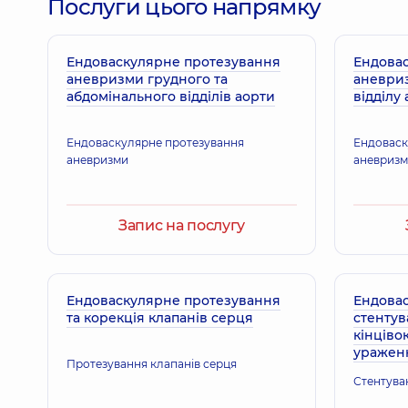
Послуги цього напрямку
Ендоваскулярне протезування
Ендова
аневризми грудного та
аневри
абдомінального відділів аорти
відділу
Ендоваскулярне протезування
Ендоваск
аневризми
аневриз
Запис на послугу
Ендоваскулярне протезування
Ендовас
та корекція клапанів серця
стентув
кінціво
уражен
Протезування клапанів серця
Стентуван