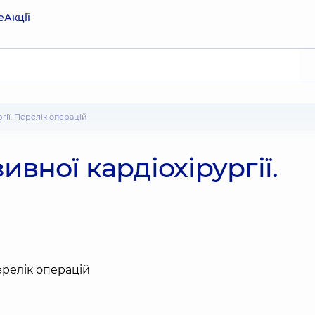
е
Акції
ргії. Перелік операцій
ивної кардіохірургії.