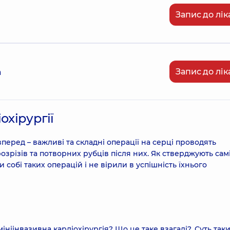
Запис до лік
Запис до лік
а
охірургії
вперед – важливі та складні операції на серці проводять
озрізів та потворних рубців після них. Як стверджують сам
и собі таких операцій і не вірили в успішність їхнього
ніінвазивна кардіохірургія? Що це таке взагалі?. Суть так