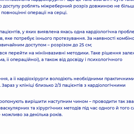
ого доступу роблять міжреберний розріз довжиною не більш
повноцінні операції на серці.
пацієнтів, у яких виявлена якась одна кардіологічна пробл
, яке потребує їхнього протезування. За наявності комбін
 звичайним доступом – розрізом до 25 см;
ся перейти на мініінвазивні методики. Таке рішення зале
а, її операційної), а також від досвіду і психологічного
ня, а її кардіохірурги володіють необхідними практичним
араз у клініці близько 2/3 пацієнтів з кардіологічними
пропонують вирішити наступним чином – проводити так зва
васкулярних та хірургічних методів під час одного й того 
 можливо за декілька років.