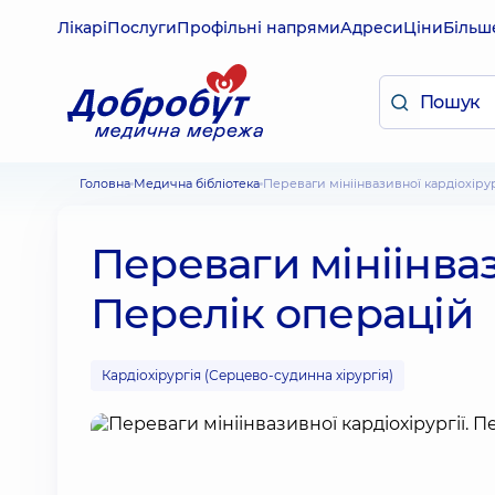
Лікарі
Послуги
Профільні напрями
Адреси
Ціни
Більш
Головна
Медична бібліотека
Переваги мініінвазивної кардіохіру
Переваги мініінваз
Перелік операцій
Кардіохірургія (Серцево-судинна хірургія)