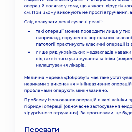
операцій полягає у тому, що у якості хірургічн
см. При цьому виконують не прості втручання, а 
Слід врахувати деякі сучасні реалії:
такі операції можна проводити лише у тих 
наприклад, порушення аортальних клапанів
патології практикують класичні операції із
лише ряд українських медзакладів наважив
від технічного устаткування клініки (зокрем
налаштування лікарів.
Медична мережа «Добробут» має таке устаткуван
навиками з виконання мініінвазивних операцій. З
проблемами оперують мініінвазивно.
Проблему ізольованих операцій лікарі клініки 
гібридні операції (одночасне застосування ендо
хірургічного втручання). За прогнозами, це буде
Переваги