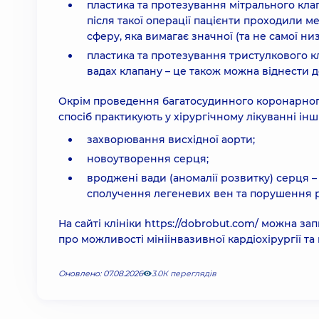
пластика та протезування мітрального клап
після такої операції пацієнти проходили ме
сферу, яка вимагає значної (та не самої низ
пластика та протезування тристулкового к
вадах клапану – це також можна віднести до
Окрім проведення багатосудинного коронарного
спосіб практикують у хірургічному лікуванні інш
захворювання висхідної аорти;
новоутворення серця;
вроджені вади (аномалії розвитку) серця
сполучення легеневих вен та порушення р
На сайті клініки
https://dobrobut.com/
можна запи
про можливості мініінвазивної кардіохірургії та 
Оновлено: 07.08.2026
3.0К переглядів