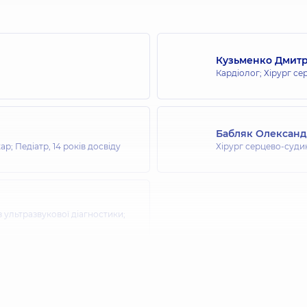
Кузьменко Дмит
Кардіолог; Хірург с
Бабляк Олексан
кар; Педіатр,
14 років досвіду
Хірург серцево-суди
з ультразвукової діагностики;