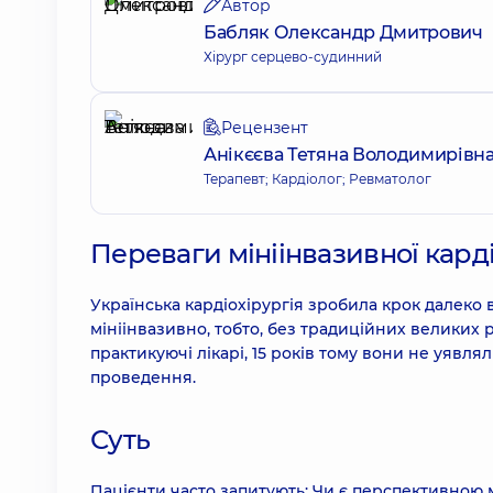
Автор
Бабляк Олександр Дмитрович
Хірург серцево-судинний
Рецензент
Анікєєва Тетяна Володимирівн
Терапевт; Кардіолог; Ревматолог
Переваги мініінвазивної карді
Українська кардіохірургія зробила крок далеко 
мініінвазивно, тобто, без традиційних великих р
практикуючі лікарі, 15 років тому вони не уявлял
проведення.
Суть
Пацієнти часто запитують: Чи є перспективною мі