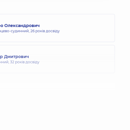
ро Олександрович
ерцево-судинний,
26 років досвіду
др Дмитрович
нний,
32 років досвіду