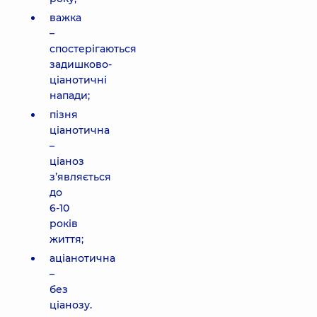
важка
–
спостерігаються
задишково-
ціанотичні
напади;
пізня
ціанотична
–
ціаноз
з’являється
до
6-10
років
життя;
аціанотична
–
без
ціанозу.