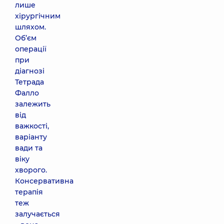
лише
хірургічним
шляхом.
Об’єм
операції
при
діагнозі
Тетрада
Фалло
залежить
від
важкості,
варіанту
вади та
віку
хворого.
Консервативна
терапія
теж
залучається