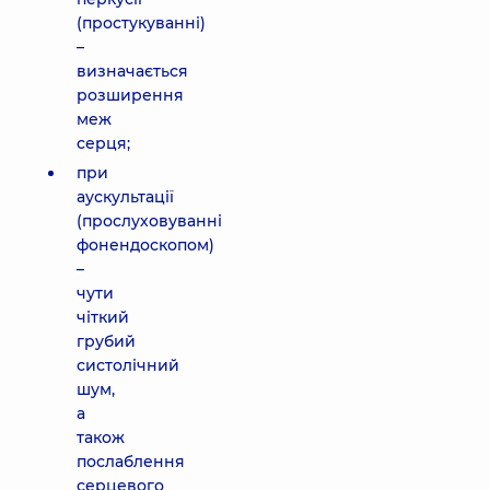
(простукуванні)
–
визначається
розширення
меж
серця;
при
аускультації
(прослуховуванні
фонендоскопом)
–
чути
чіткий
грубий
систолічний
шум,
а
також
послаблення
серцевого