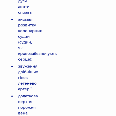
дуги
аорти
справа;
аномалії
розвитку
коронарних
судин
(судин,
які
кровозабезпечують
серце);
звуження
дрібніших
гілок
легеневої
артерії;
додаткова
верхня
порожня
вена.