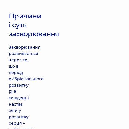
Причини
і суть
захворювання
Захворювання
розвивається
через те,
що в
період
ембріонального
розвитку
(2-8
тиждень)
настає
збій у
розвитку
серця –