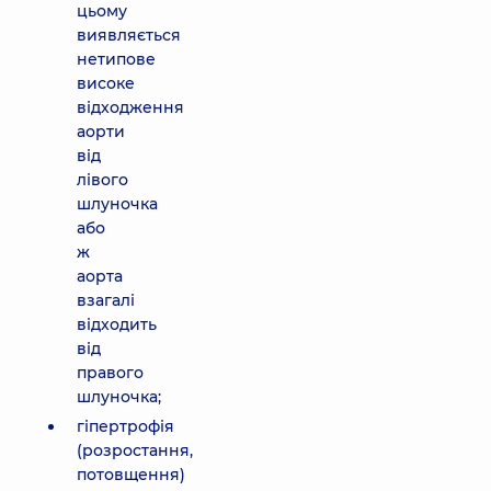
цьому
виявляється
нетипове
високе
відходження
аорти
від
лівого
шлуночка
або
ж
аорта
взагалі
відходить
від
правого
шлуночка;
гіпертрофія
(розростання,
потовщення)