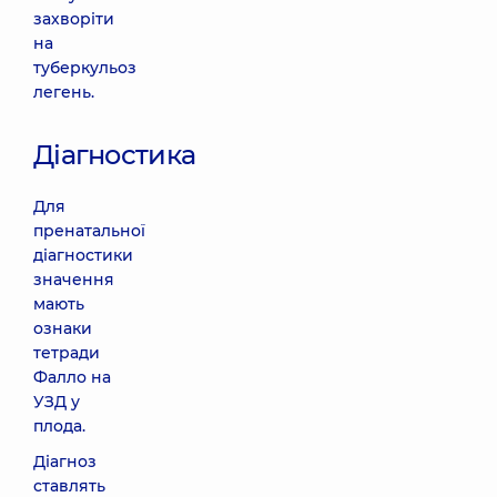
захворіти
на
туберкульоз
легень.
Діагностика
Для
пренатальної
діагностики
значення
мають
ознаки
тетради
Фалло на
УЗД у
плода.
Діагноз
ставлять