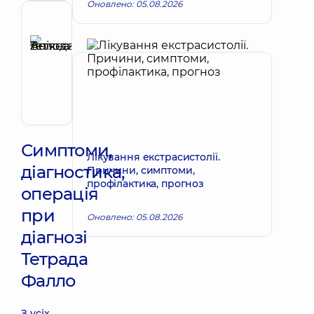
Оновлено: 05.08.2026
Рецензент
Анікєєва
Тетяна
Запис до лікаря
Володимирівна
Терапевт;
Кардіолог;
Ревматолог
Симптоми,
Лікування екстрасистолії.
діагностика,
Причини, симптоми,
профілактика, прогноз
операція
при
Оновлено: 05.08.2026
діагнозі
Тетрада
Фалло
З усіх