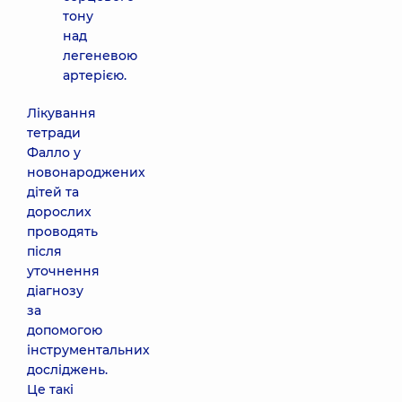
тону
над
легеневою
артерією.
Лікування
тетради
Фалло у
новонароджених
дітей та
дорослих
проводять
після
уточнення
діагнозу
за
допомогою
інструментальних
досліджень.
Це такі