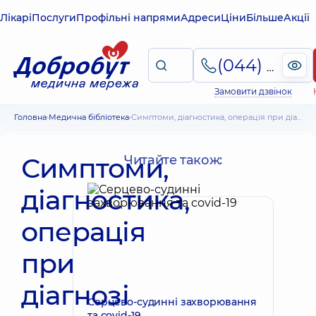
Лікарі
Послуги
Профільні напрями
Адреси
Ціни
Більше
Акції
(044) 495-2-888
Замовити дзвінок
Головна
Медична бібліотека
Симптоми, діагностика, операція при діагнозі Тетрада Фалло
Симптоми,
Читайте також:
діагностика,
операція
при
діагнозі
Серцево-судинні захворювання
та covid-19