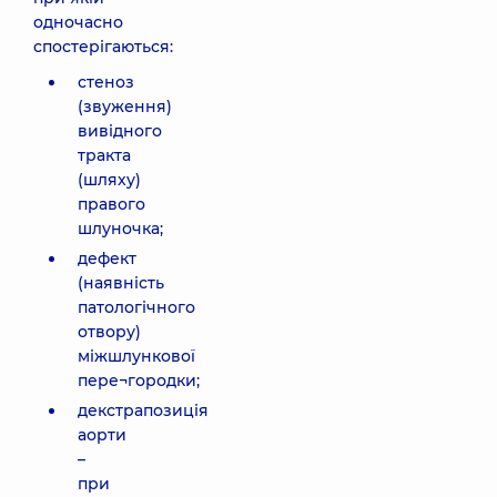
одночасно
спостерігаються:
стеноз
(звуження)
вивідного
тракта
(шляху)
правого
шлуночка;
дефект
(наявність
патологічного
отвору)
міжшлункової
пере¬городки;
декстрапозиція
аорти
–
при