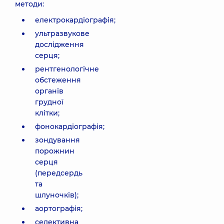
методи:
електрокардіографія;
ультразвукове
дослідження
серця;
рентгенологічне
обстеження
органів
грудної
клітки;
фонокардіографія;
зондування
порожнин
серця
(передсердь
та
шлуночків);
аортографія;
селективна