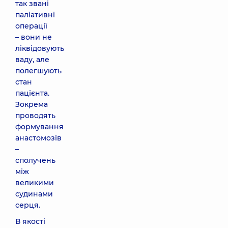
так звані
паліативні
операції
– вони не
ліквідовують
ваду, але
полегшують
стан
пацієнта.
Зокрема
проводять
формування
анастомозів
–
сполучень
між
великими
судинами
серця.
В якості