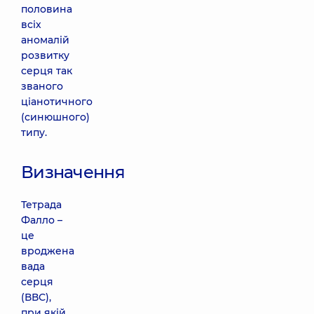
половина
всіх
аномалій
розвитку
серця так
званого
ціанотичного
(синюшного)
типу.
Визначення
Тетрада
Фалло –
це
вроджена
вада
серця
(ВВС),
при якій