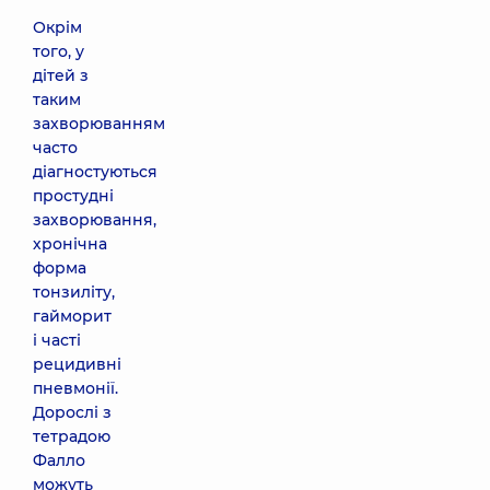
Окрім
того, у
дітей з
таким
захворюванням
часто
діагностуються
простудні
захворювання,
хронічна
форма
тонзиліту,
гайморит
і часті
рецидивні
пневмонії.
Дорослі з
тетрадою
Фалло
можуть