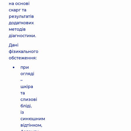
на основі
скарг та
результатів
додаткових
методів
діагностики.
Дані
фізикального
обстеження:
при
огляді
–
шкіра
та
слизові
бліді,
із
синюшним
відтінком,