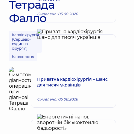
Тетрада
Фалло
Оновлено: 05.08.2026
Кардіохірургія
(Серцево-
судинна
хірургія)
Кардіологія
Приватна кардіохірургія – шанс
для тисяч українців
Оновлено: 05.08.2026