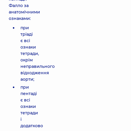
Фалло за
анатомічними
ознаками:
при
тріаді
є всі
ознаки
тетради,
окрім
неправильного
відходження
аорти;
при
пентаді
є всі
ознаки
тетради
і
додатково