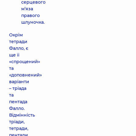
серцевого
м’яза
правого
шлуночка.
Окрім
тетради
Фалло, є
ще її
«спрощений»
та
«доповнений»
варіанти
– тріада
та
пентада
Фалло.
Відмінність
тріади,
тетради,
пентади