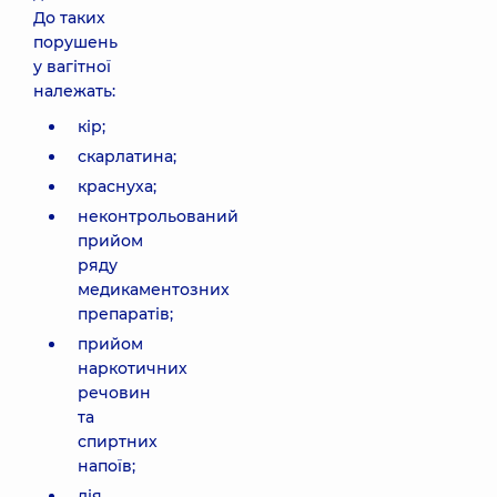
До таких
порушень
у вагітної
належать:
кір;
скарлатина;
краснуха;
неконтрольований
прийом
ряду
медикаментозних
препаратів;
прийом
наркотичних
речовин
та
спиртних
напоїв;
дія