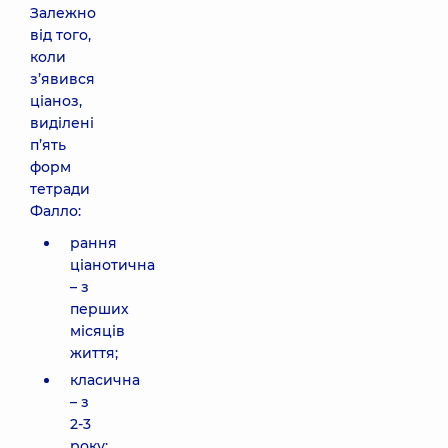
Залежно
від того,
коли
з’явився
ціаноз,
виділені
п’ять
форм
тетради
Фалло:
рання
ціанотична
– з
перших
місяців
життя;
класична
– з
2-3
року;