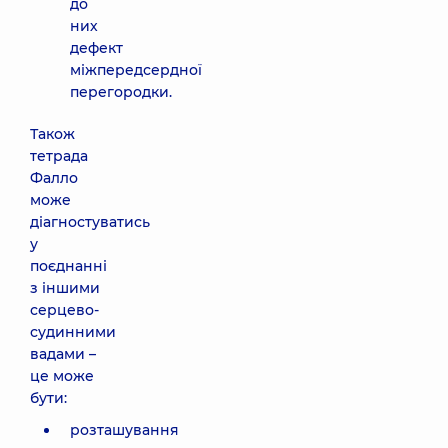
до
них
дефект
міжпередсердної
перегородки.
Також
тетрада
Фалло
може
діагностуватись
у
поєднанні
з іншими
серцево-
судинними
вадами –
це може
бути:
розташування