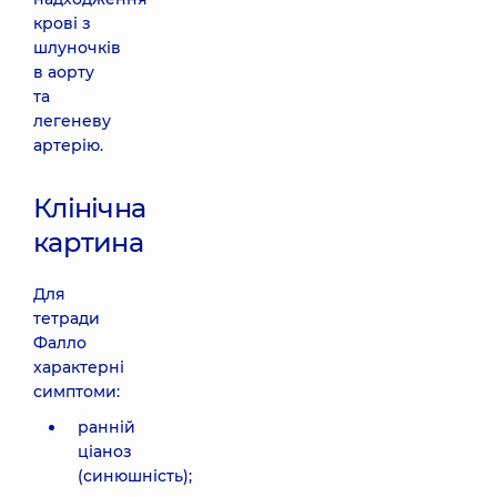
крові з
шлуночків
в аорту
та
легеневу
артерію.
Клінічна
картина
Для
тетради
Фалло
характерні
симптоми:
ранній
ціаноз
(синюшність);