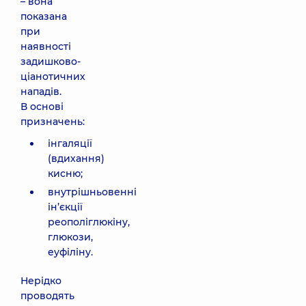
– вона
показана
при
наявності
задишково-
ціанотичних
нападів.
В основі
призначень:
інгаляції
(вдихання)
кисню;
внутрішньовенні
ін’єкції
реополіглюкіну,
глюкози,
еуфіліну.
Нерідко
проводять