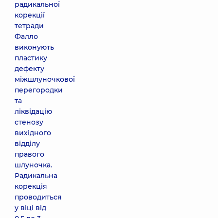
радикальної
корекції
тетради
Фалло
виконують
пластику
дефекту
міжшлуночкової
перегородки
та
ліквідацію
стенозу
вихідного
відділу
правого
шлуночка.
Радикальна
корекція
проводиться
у віці від