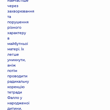
найчастіше
через
захворювання
та
порушення
різного
характеру
в
майбутньої
матері. Їх
легше
уникнути,
аніж
потім
проводити
радикальну
корекцію
тетради
Фалло у
народженої
дитини.