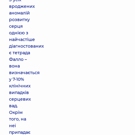
вроджених
аномалій
розвитку
серця
однією з
найчастіше
діагностованих
є тетрада
Фалло –
вона
визначається
у 7-10%
клінічних
випадків
серцевих
вад.
Окрім
того, на
неї
припадає