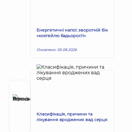
Енергетичні напої: зворотній бік
«коктейлю бадьорості»
Оновлено: 05.08.2026
Автор
Афоніна
Тетяна
Запис до лікаря
Володимирівна
Класифікація, причини та
Кардіолог;
лікування вроджених вад серця
Терапевт