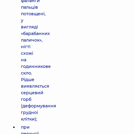
фаланги
пальців
потовщені,
у
вигляді
«барабанних
паличок»,
нігті
схожі
на
годинникове
скло.
Рідше
виявляється
серцевий
горб
(деформування
грудної
клітки);
при
перкусії