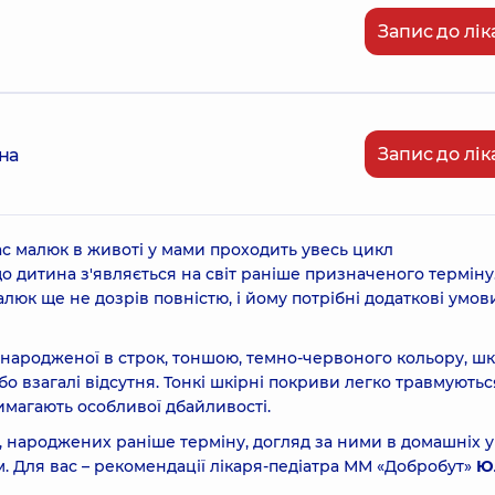
Запис до лік
Запис до лік
на
час малюк в животі у мами проходить увесь цикл
що дитина з'являється на світ раніше призначеного терміну
алюк ще не дозрів повністю, і йому потрібні додаткові умов
народженої в строк, тоншою, темно-червоного кольору, шкі
 взагалі відсутня. Тонкі шкірні покриви легко травмуютьс
вимагають особливої дбайливості.
в, народжених раніше терміну, догляд за ними в домашніх 
. Для вас – рекомендації лікаря-педіатра ММ «Добробут»
Юл