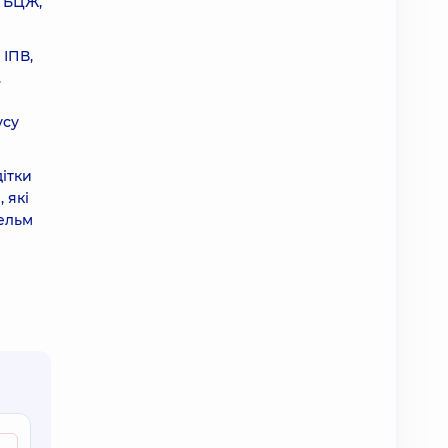
з БЦЖ,
 ІПВ,
.
усу
дітки
 які
гельм