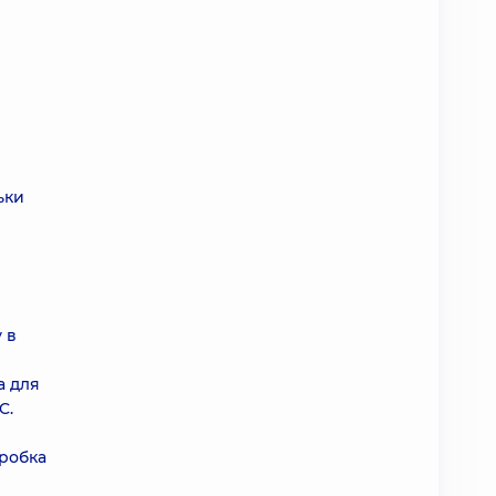
ьки
 в
а для
C.
бробка