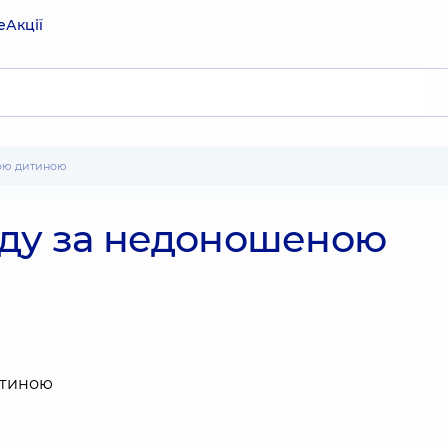
е
Акції
ною дитиною
яду за недоношеною