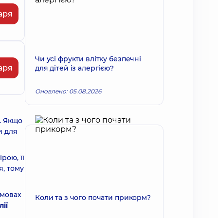
аря
Чи усі фрукти влітку безпечні
аря
для дітей із алергією?
Оновлено: 05.08.2026
. Якщо
и для
рою, її
я, тому
умовах
Коли та з чого почати прикорм?
ії