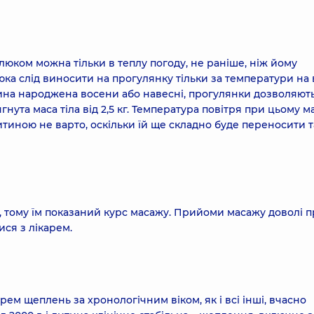
юком можна тільки в теплу погоду, не раніше, ніж йому
ка слід виносити на прогулянку тільки за температури на 
тина народжена восени або навесні, прогулянки дозволяют
гнута маса тіла від 2,5 кг. Температура повітря при цьому м
итиною не варто, оскільки їй ще складно буде переносити 
 тому їм показаний курс масажу. Прийоми масажу доволі п
ися з лікарем.
ем щеплень за хронологічним віком, як і всі інші, вчасно