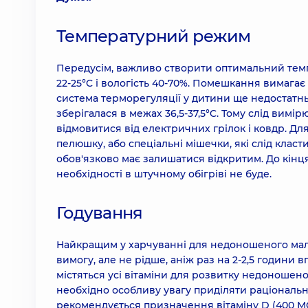
Температурний режим
Передусім, важливо створити оптимальний темп
22-25°C і вологість 40-70%. Помешкання вимага
система терморегуляції у дитини ще недостатнь
зберігалася в межах 36,5-37,5°C. Тому слід вимі
відмовитися від електричних грілок і ковдр. Дл
пелюшку, або спеціальні мішечки, які слід клас
обов'язково має залишатися відкритим. До кінц
необхідності в штучному обігріві не буде.
Годування
Найкращим у харчуванні для недоношеного малю
вимогу, але не рідше, аніж раз на 2-2,5 години
містяться усі вітаміни для розвитку недоношено
необхідно особливу увагу приділяти раціональн
рекомендується призначення вітаміну D (400 М