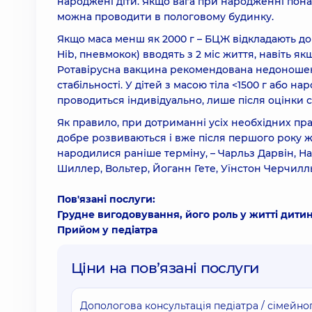
народжені діти. Якщо вага при народженні понад
можна проводити в пологовому будинку.
Якщо маса менш як 2000 г – БЦЖ відкладають до 
Hib, пневмокок) вводять з 2 міс життя, навіть я
Ротавірусна вакцина рекомендована недоношени
стабільності. У дітей з масою тіла <1500 г або 
проводиться індивідуально, лише після оцінки 
Як правило, при дотриманні усіх необхідних прав
добре розвиваються і вже після першого року жи
народилися раніше терміну, – Чарльз Дарвін, На
Шиллер, Вольтер, Йоганн Гете, Уїнстон Черчилл
Пов'язані послуги:
Грудне вигодовування, його роль у житті дити
Прийом у педіатра
Ціни на повʼязані послуги
Допологова консультація педіатра / сімейно