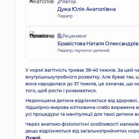
Автор
Дужа Юлія Анатоліївна
Педіатр
Рецензент
Бравістова Наталя Олександрів
Педіатр; Імунолог дитячий
У нормі вагітність триває 38-40 тижнів. За цей 
внутрішньоутробного розвитку. Але буває так, 
вона народилася до 37 тижнів, це означає, що м
того, щоб рости і розвиватися.
Недоношена дитина відрізняється від здорової, 
підшкірно-жирова клітковина слабо виражена або
усі процедури та маніпуляції для такої дитини 
Через анатомо-фізіологічні особливості малюкі
дещо відрізняється від загальноприйнятих норм
Дужої.