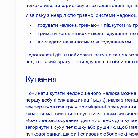
неможливе, використовуються адаптовані під п
У зв'язку з незрілістю травної системи недоноше
годувати малюка, тримаючи під кутом 45 гр
тримати «стовпчиком» після годування не
викладати на животик між годуваннями.
Недоношені дітки набирають вагу не так, як ма
педіатр, який врахує індивідуальні особливості
Купання
Починати купати недоношеного малюка можна вж
першу добу після вакцинації БЦЖ). Маля з мен
температура повітря у приміщенні для купання 
купання має використовуватися тільки кип'ячена
Можливе застосування дитячих пінок для купан
загорнути в суху пелюшку або рушник. Щоб малю
пупкової ранки, шкіри і слизових оболонок) мо