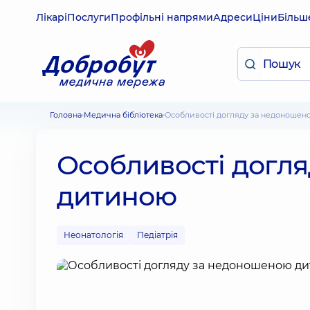
Лікарі
Послуги
Профільні напрями
Адреси
Ціни
Більш
Головна
Медична бібліотека
Особливості догляду за недоноше
Особливості догл
дитиною
Неонатологія
Педіатрія