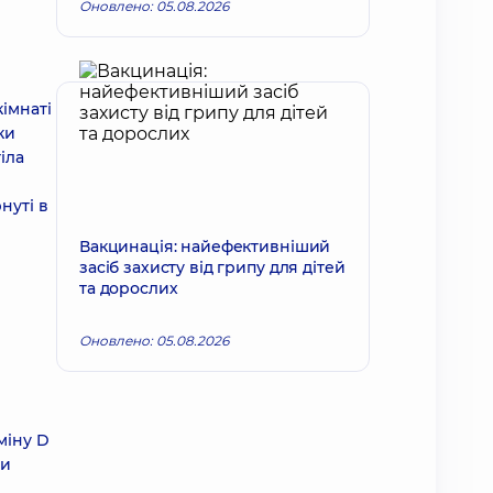
Оновлено: 05.08.2026
імнаті
ки
іла
нуті в
Вакцинація: найефективніший
засіб захисту від грипу для дітей
та дорослих
Оновлено: 05.08.2026
міну D
ни