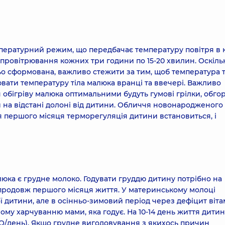
ературний режим, що передбачає температуру повітря в к
є провітрювання кожних три години по 15-20 хвилин. Оскіль
о сформована, важливо стежити за тим, щоб температура т
рювати температуру тіла малюка вранці та ввечері. Важливо
я обігріву малюка оптимальними будуть гумові грілки, обгор
ти на відстані долоні від дитини. Обличчя новонародженого
я першого місяця терморегуляція дитини встановиться, і
ка є грудне молоко. Годувати груддю дитину потрібно на
 впродовж першого місяця життя. У материнському молоці
ї дитини, але в осінньо-зимовий період через дефіцит віта
ому харчуванню мами, яка годує. На 10-14 день життя дити
О/день). Якщо грудне вигодовування з якихось причин