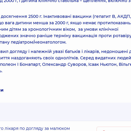
 2000 г, і дитина клінічно стабільна – щеплення, включно 
досягнення 2500 г. Інактивовані вакцини (гепатит B, АКДП,
кщо вага дитини менша за 2000 г, якщо немає протипоказань
м дітям за хронологічним віком, за умови клінічної
народжених значно раніше терміну вакцинація проти ротавір
стану педіатром/неонатологом.
ил догляду і належній увазі батьків і лікарів, недоношені 
ття наздоганяють своїх однолітків. Серед видатних людей,
полеон I Бонапарт, Олександр Суворов, Ісаак Ньютон, Віль
ь.
ни
го лікаря по догляду за малюком