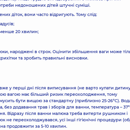
отреби недоношених дітей штучні суміші.
них діток, вони часто відригують. Тому слід:
адусів;
 менше 20 хвилин;
люки, народжені в строк. Оцінити збільшення ваги може тіл
 крихітки та зробить правильні висновки.
е у перші дні після виписування (не варто купати дитину
шою вагою має більший ризик переохолодження, тому
мусить бути вищою за стандартну (приблизно 25-26°C). Вод
, без додавання трав і зборів для ванни, температура – 37°
ня. Відразу після ванни малюка треба витерти рушником і
к не переохолоджувався, усі інші гігієнічні процедури (о
жна продовжити за 5-10 хвилин.