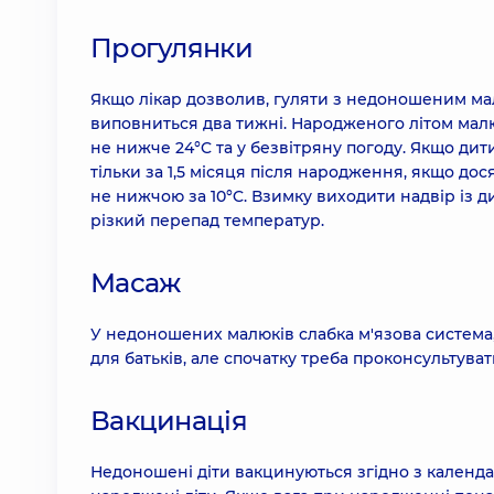
Прогулянки
Якщо лікар дозволив, гуляти з недоношеним мал
виповниться два тижні. Народженого літом малю
не нижче 24°C та у безвітряну погоду. Якщо ди
тільки за 1,5 місяця після народження, якщо дося
не нижчою за 10°C. Взимку виходити надвір із д
різкий перепад температур.
Масаж
У недоношених малюків слабка м'язова система,
для батьків, але спочатку треба проконсультуват
Вакцинація
Недоношені діти вакцинуються згідно з календар