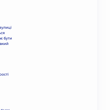
вулиці
ься
ає бути
такий
рості