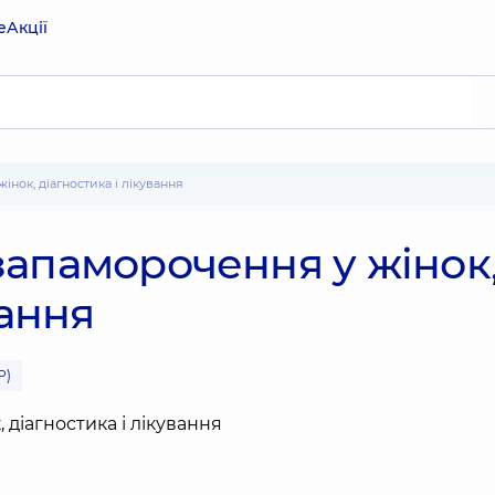
е
Акції
інок, діагностика і лікування
запаморочення у жінок
вання
Р)