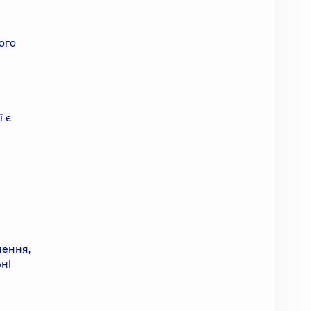
ого
 є
чення,
ні