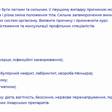
е бути легким та сильним. У першому випадку причиною м
я і різка зміна положення тіла. Сильне запаморочення вин
их систем організму. Виявити причину і призначити курс
стеження та консультації профільних спеціалістів.
серця, інфекційні захворювання);
булярний неврит, лабіринтит, хвороба Меньєра);
зку;
гматизм).
дієта, вагітність, безсоння, нервове перенапруження, пі
ких лікарських препаратів.