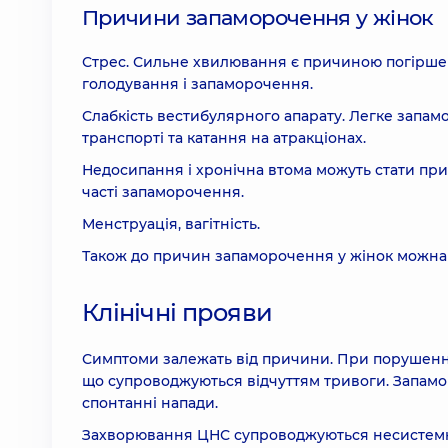
Причини запаморочення у жінок
Стрес. Сильне хвилювання є причиною погіршен
голодування і запаморочення.
Слабкість вестибулярного апарату. Легке запам
транспорті та катання на атракціонах.
Недосипання і хронічна втома можуть стати пр
часті запаморочення.
Менструація, вагітність.
Також до причин запаморочення у жінок можна в
Клінічні прояви
Симптоми залежать від причини. При порушенн
що супроводжуються відчуттям тривоги. Запамо
спонтанні напади.
Захворювання ЦНС супроводжуються несистемн