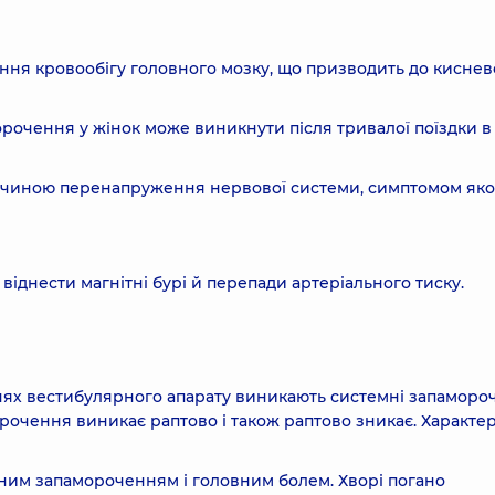
ня кровообігу головного мозку, що призводить до киснев
орочення у жінок може виникнути після тривалої поїздки в
ичиною перенапруження нервової системи, симптомом якої
іднести магнітні бурі й перепади артеріального тиску.
ях вестибулярного апарату виникають системні запаморо
рочення виникає раптово і також раптово зникає. Характер
им запамороченням і головним болем. Хворі погано