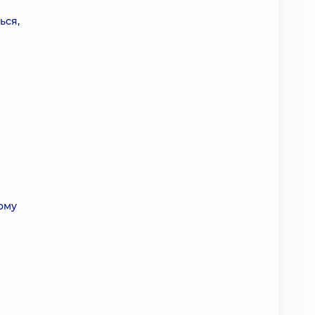
ься,
ому