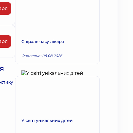
аря
аря
Спіраль часу лікаря
Оновлено: 08.08.2026
ня
остику
У світі унікальних дітей