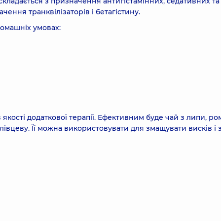
кладається з призначення антигістамінних, седативних та
ення транквілізаторів і бетагістину.
омашніх умовах:
кості додаткової терапії. Ефективним буде чай з липи, ро
 ялівцеву. Її можна використовувати для змащувати висків і