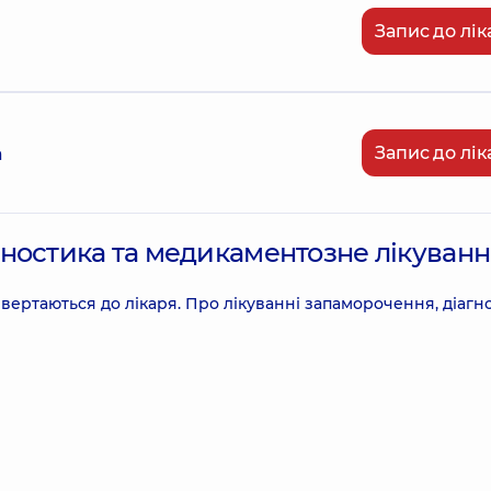
Запис до лік
Запис до лік
а
ностика та медикаментозне лікуван
звертаються до лікаря. Про лікуванні запаморочення, діагн