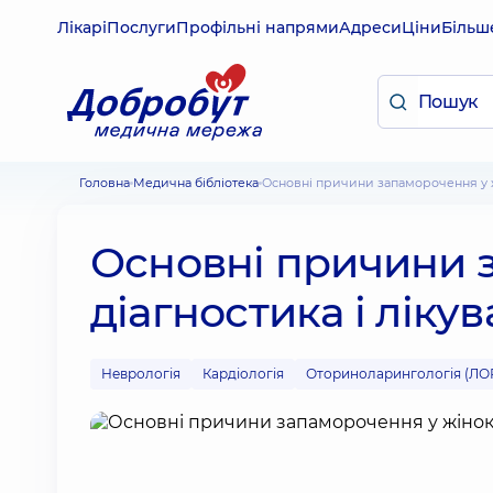
Лікарі
Послуги
Профільні напрями
Адреси
Ціни
Більш
Головна
Медична бібліотека
Основні причини запаморочення у ж
Основні причини 
діагностика і ліку
Неврологія
Кардіологія
Оториноларингологія (ЛО