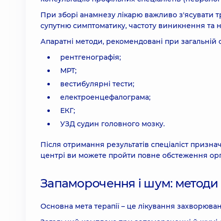
При зборі анамнезу лікарю важливо з'ясувати тр
супутню симптоматику, частоту виникнення та на
Апаратні методи, рекомендовані при загальній 
рентгенографія;
МРТ;
вестибулярні тести;
електроенцефалограма;
ЕКГ;
УЗД судин головного мозку.
Після отримання результатів спеціаліст призна
центрі ви можете пройти повне обстеження орг
Запаморочення і шум: методи
Основна мета терапії – це лікування захворюва