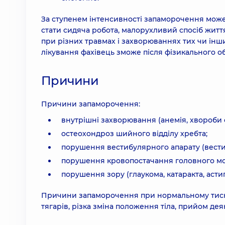
За ступенем інтенсивності запаморочення мож
стати сидяча робота, малорухливий спосіб житт
при різних травмах і захворюваннях тих чи інш
лікування фахівець зможе після фізикального об
Причини
Причини запаморочення:
внутрішні захворювання (анемія, хвороби 
остеохондроз шийного відділу хребта;
порушення вестибулярного апарату (вести
порушення кровопостачання головного мо
порушення зору (глаукома, катаракта, асти
Причини запаморочення при нормальному тиску: 
тягарів, різка зміна положення тіла, прийом дея