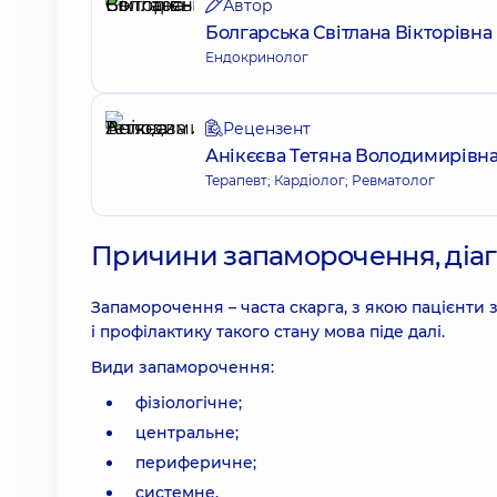
Автор
Болгарська Світлана Вікторівна
Ендокринолог
Рецензент
Анікєєва Тетяна Володимирівн
Терапевт; Кардіолог; Ревматолог
Причини запаморочення, діаг
Запаморочення – часта скарга, з якою пацієнти 
і профілактику такого стану мова піде далі.
Види запаморочення:
фізіологічне;
центральне;
периферичне;
системне.