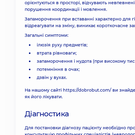
орієнтуються в просторі, відчувають невпевнен
порушення координації і мовлення.
Запаморочення при вставанні характерно для гіп
відреагувати на зміну, виникає короткочасне з
Загальні симптоми:
ілюзія руху предметів;
втрата рівноваги;
запаморочення і нудота (при високому тиск
потемніння в очах;
дзвін у вухах.
На нашому сайті
https://dobrobut.com/
ви знайде
як його лікувати.
Діагностика
Для постановки діагнозу пацієнту необхідно пр
консультацію профільних спеціалістів (невролога,