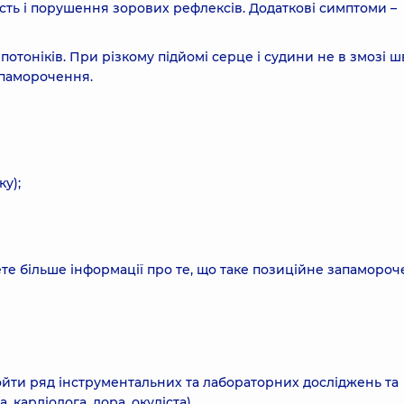
ість і порушення зорових рефлексів. Додаткові симптоми –
отоніків. При різкому підйомі серце і судини не в змозі 
апаморочення.
у);
те більше інформації про те, що таке позиційне запамороч
ойти ряд інструментальних та лабораторних досліджень та
 кардіолога, лора, окуліста).