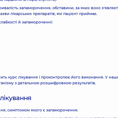
ивалість запаморочення, обставини, за яких воно з'являєт
зви лікарських препаратів, які пацієнт приймає.
слабкості й запамороченні:
чить курс лікування і проконтролює його виконання. У наш
анізму з детальною розшифровкою результатів.
 лікування
ння, симптомом якого є запаморочення.