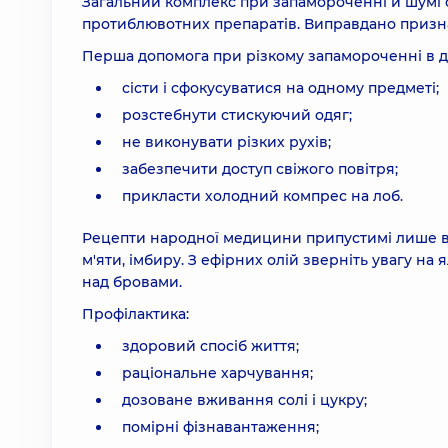
Загальний комплекс при запамороченні й шумі с
протиблювотних препаратів. Виправдано признач
Перша допомога при різкому запамороченні в д
сісти і сфокусуватися на одному предметі;
розстебнути стискуючий одяг;
не виконувати різких рухів;
забезпечити доступ свіжого повітря;
прикласти холодний компрес на лоб.
Рецепти народної медицини припустимі лише в я
м'яти, імбиру. З ефірних олій зверніть увагу на
над бровами.
Профілактика:
здоровий спосіб життя;
раціональне харчування;
дозоване вживання солі і цукру;
помірні фізнавантаження;