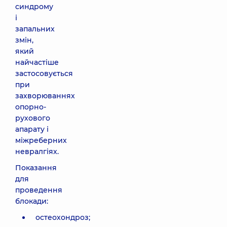
синдрому
і
запальних
змін,
який
найчастіше
застосовується
при
захворюваннях
опорно-
рухового
апарату і
міжреберних
невралгіях.
Показання
для
проведення
блокади:
остеохондроз;