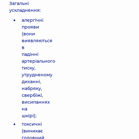
Загальні
ускладнення:
алергічні
прояви
(вони
виявляються
в
падінні
артеріального
тиску,
утрудненому
диханні,
набряку,
свербіжі,
висипаннях
на
шкірі);
токсичні
(виникає
головний