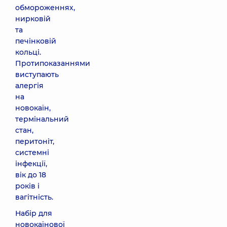
обмороженнях,
нирковій
та
печінковій
кольці.
Протипоказаннями
виступають
алергія
на
новокаїн,
термінальний
стан,
перитоніт,
системні
інфекції,
вік до 18
років і
вагітність.
Набір для
новокаїнової