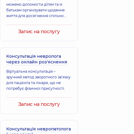
медицини (ФРМ);
можемо допомогти дітям та їх
Ортопед-
батькам організувати щоденне
травматолог,
25
життя для досягнення спільно
років досвіду
поставлених цілей, направлених
на покращення якості життя в
Джумік
Запис на послугу
соціумі.
Носуліч Павло
Валентина
Вікторович
Анатоліївна
Невролог,
14 років
Невролог,
36 років
досвіду
досвіду
Консультація невролога
через онлайн роз'яснення
Коваленко Інна
Рябцева Олена
Віртуальна консультація –
Дмитрівна
Володимирівна
зручний метод зворотного зв’язку
Невролог дитячий;
Невролог,
31 років
Педіатр,
30 років
для пацієнта та лікаря, що не
досвіду
досвіду
потребує фізичної присутності.
Жилінська
Дубіна Світлана
Запис на послугу
Тамара
Павлівна
Михайлівна
Невролог
дитячий,
38 років
Невролог,
25 років
досвіду
досвіду
Консультація невропатолога