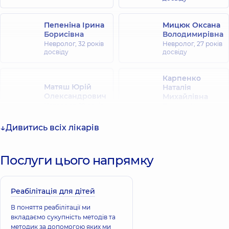
Пепеніна Ірина
Мицюк Оксана
Борисівна
Володимирівна
Невролог,
32 років
Невролог,
27 років
досвіду
досвіду
Карпенко
Матяш Юрій
Наталія
Олександрович
Михайлівна
Невролог,
29 років
Педіатр; Невролог
досвіду
дитячий,
21 років
досвіду
Дивитись всіх лікарів
Миць Ярослав
Володимирович
Послуги цього напрямку
Реабілітолог;
Вертебролог; Лікар
Скобенко
лікувальної
Олена
Реабілітація для дітей
фізкультури та
Василівна
спортивної
В поняття реабілітації ми
медицини; Лікар
Невролог
фізичної та
дитячий,
33 років
вкладаємо сукупність методів та
реабілітаційної
досвіду
методик за допомогою яких ми