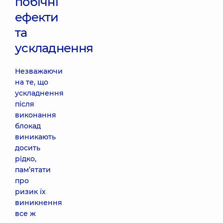
побічні
ефекти
та
ускладнення
Незважаючи
на те, що
ускладнення
після
виконання
блокад
виникають
досить
рідко,
пам’ятати
про
ризик їх
виникнення
все ж