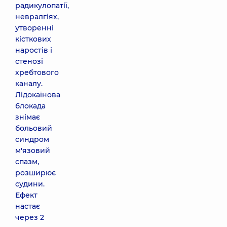
радикулопатії,
невралгіях,
утворенні
кісткових
наростів і
стенозі
хребтового
каналу.
Лідокаїнова
блокада
знімає
больовий
синдром
м'язовий
спазм,
розширює
судини.
Ефект
настає
через 2