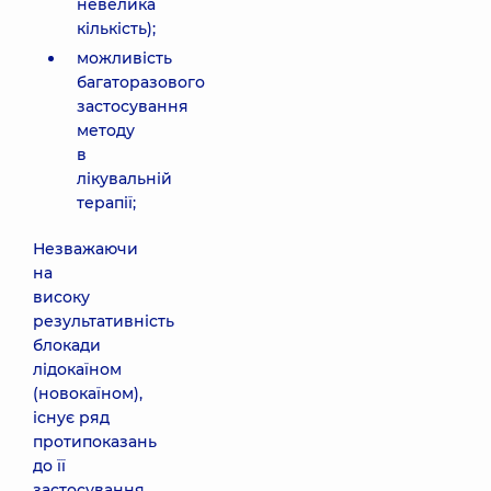
невелика
кількість);
можливість
багаторазового
застосування
методу
в
лікувальній
терапії;
Незважаючи
на
високу
результативність
блокади
лідокаїном
(новокаїном),
існує ряд
протипоказань
до її
застосування.