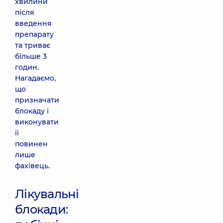
хвилини
після
введення
препарату
та триває
більше 3
годин.
Нагадаємо,
що
призначати
блокаду і
виконувати
її
повинен
лише
фахівець.
Лікувальні
блокади: