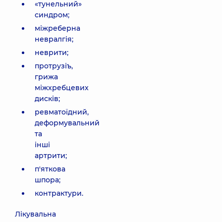
«тунельний»
синдром;
міжреберна
невралгія;
неврити;
протрузіъ,
грижа
міжхребцевих
дисків;
ревматоїдний,
деформувальний
та
інші
артрити;
п'яткова
шпора;
контрактури.
Лікувальна