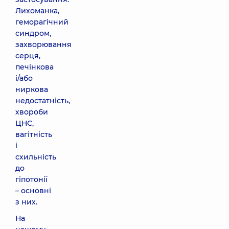
Лихоманка,
геморагічний
синдром,
захворювання
серця,
печінкова
і/або
ниркова
недостатність,
хвороби
ЦНС,
вагітність
і
схильність
до
гіпотонії
– основні
з них.
На