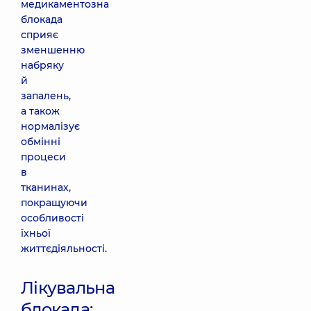
медикаментозна
блокада
сприяє
зменшенню
набряку
й
запалень,
а також
нормалізує
обмінні
процеси
в
тканинах,
покращуючи
особливості
їхньої
життєдіяльності.
Лікувальна
блокада: