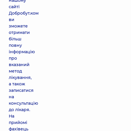
нашому
сайті
Добробут.ком
ви
зможете
отримати
більш
повну
інформацію
про
вказаний
метод
лікування,
а також
записатися
на
консультацію
до лікаря.
На
прийомі
фахівець