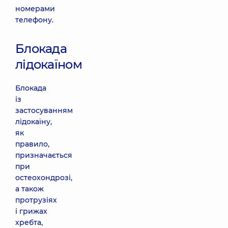
номерами
телефону.
Блокада
лідокаїном
Блокада
із
застосуванням
лідокаїну,
як
правило,
призначається
при
остеохондрозі,
а також
протрузіях
і грижах
хребта,