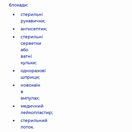
блокади:
стерильні
рукавички;
антисептик;
стерильні
серветки
або
ватні
кульки;
одноразові
шприци;
новокаїн
в
ампулах;
медичний
лейкопластир;
стерильний
лоток.