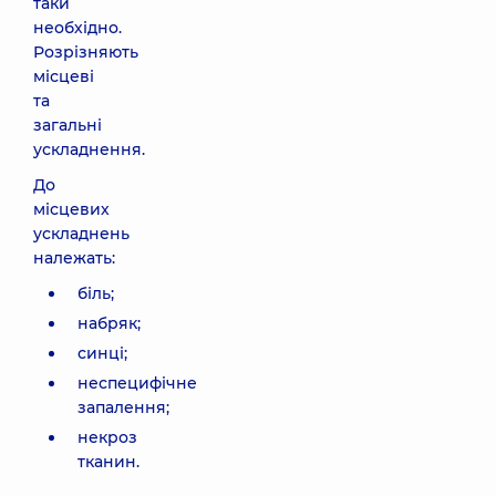
таки
необхідно.
Розрізняють
місцеві
та
загальні
ускладнення.
До
місцевих
ускладнень
належать:
біль;
набряк;
синці;
неспецифічне
запалення;
некроз
тканин.