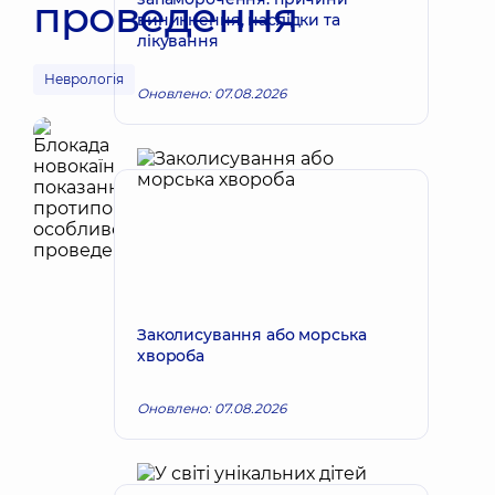
проведення
виникнення, наслідки та
лікування
Неврологія
Оновлено: 07.08.2026
Заколисування або морська
хвороба
Оновлено: 07.08.2026