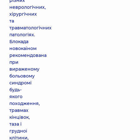
різних
неврологічних,
хірургічних
та
травматологічних
патологіях.
Блокада
новокаїном
рекомендована
при
вираженому
больовому
синдромі
будь-
якого
походження,
травмах
кінцівок,
таза і
грудної
клітини,