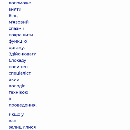
допоможе
зняти
біль,
м'язовий
спазм і
покращити
функцію
органу.
Здійснювати
блокаду
повинен
спеціаліст,
який
володіє
технікою
її
проведення.
Якщо у
вас
залишилися