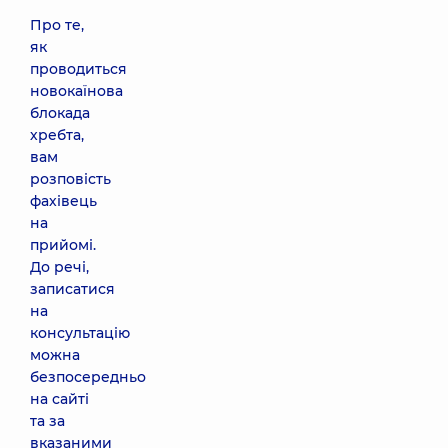
Про те,
як
проводиться
новокаїнова
блокада
хребта,
вам
розповість
фахівець
на
прийомі.
До речі,
записатися
на
консультацію
можна
безпосередньо
на сайті
та за
вказаними