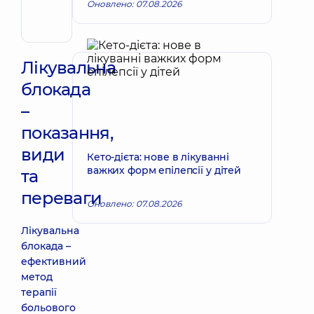
Реабілітолог
Оновлено: 07.08.2026
Хірург
ендоваскулярний
Лікувальна
блокада
–
показання,
види
Кето-дієта: нове в лікуванні
важких форм епілепсії у дітей
та
переваги
Оновлено: 07.08.2026
Лікувальна
блокада –
ефективний
метод
терапії
больового