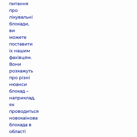
питання
про
лікувальні
блокади,
ви
можете
поставити
їх нашим
фахівцям.
Вони
розкажуть
про різні
нюанси
блокад –
наприклад,
як
проводиться
новокаїнова
блокада в
області