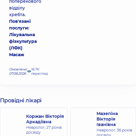
поперекового
відділу
хребта.
Пов'язані
послуги:
Лікувальна
фізкультура
(ЛФК)
Масаж
Оновлено:
16.7К
07.08.2026
перегляд
Провідні лікарі
Мазепіна
Коржан Вікторія
Вікторія
Аркадіївна
Іванівна
Невролог,
27 років
Невролог,
36 років
досвіду
досвіду