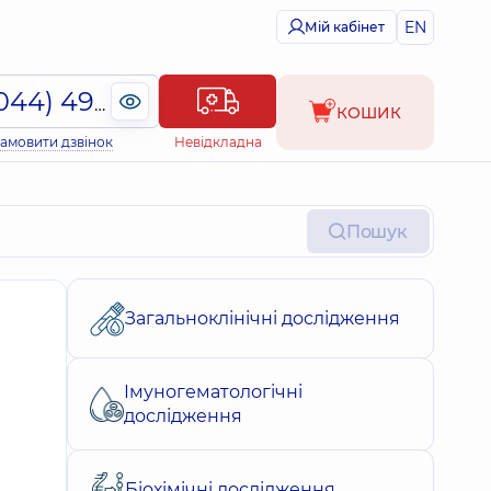
EN
Мій кабінет
(044) 495-2-888
КОШИК
амовити дзвінок
Невідкладна
Пошук
Загальноклінічні дослідження
Імуногематологічні
дослідження
Біохімічні дослідження