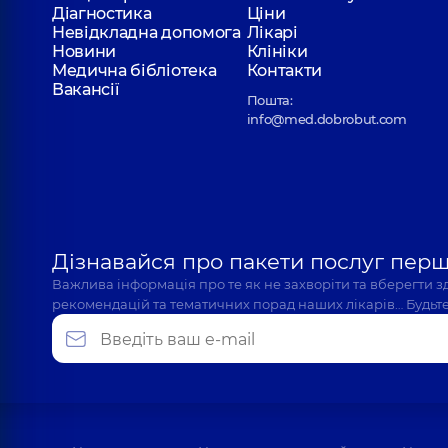
Діагностика
Ціни
Невідкладна допомога
Лікарі
Новини
Клініки
Медична бібліотека
Контакти
Вакансії
Пошта:
info@med.dobrobut.com
Дізнавайся про пакети послуг пер
Важлива інформація про те як не захворіти та вберегти 
рекомендацій та тематичних порад наших лікарів… Будьте