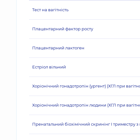
Тест на вагітність
Плацентарний фактор росту
Плацентарний лактоген
Естріол вільний
Хоріонічний гонадотропін (ургент) (ХГЛ при вагітно
Хоріонічний гонадотропін людини (ХГЛ при вагітно
Пренатальний біохімічний скринінг І триместру 