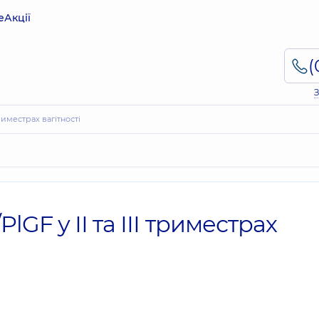
е
Акції
З
 триместрах вагітності
lGF у ІІ та ІІІ триместрах