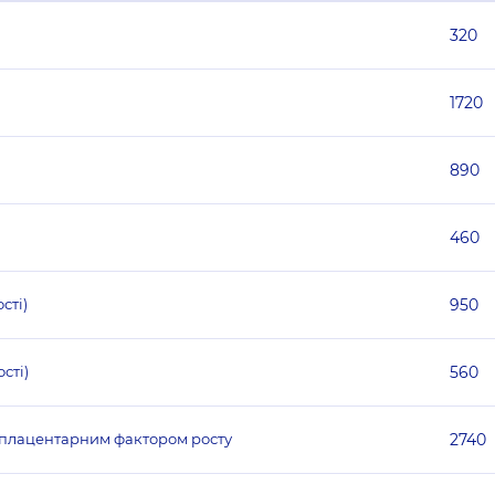
320
1720
890
460
сті)
950
сті)
560
з плацентарним фактором росту
2740