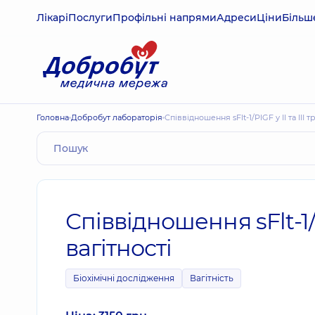
Лікарі
Послуги
Профільні напрями
Адреси
Ціни
Більш
Головна
Добробут лабораторія
Співвідношення sFlt-1/PlGF у ІІ та ІІІ
Співвідношення sFlt-1/P
вагітності
Біохімічні дослідження
Вагітність