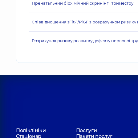
Пренатальний біохімічний скринінг І триместру
Співвідношення sFlt-1/PlGF з розрахунком ризику пре
Розрахунок ризику розвитку дефекту нервової тр
Поліклініки
Послуги
Стаціонар
Пакети послуг