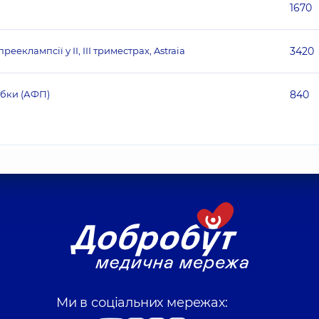
1670
еклампсії у ІІ, ІІІ триместрах, Astraia
3420
убки (АФП)
840
Ми в соціальних мережах: