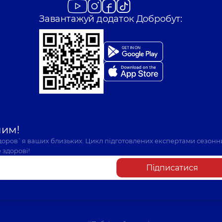
Завантажуй додаток Добробут:
шим!
здоров`я ваших близьких. Цикл підготовлених експертами сезонн
 здорові!
Підписатися