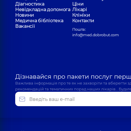
Діагностика
Ціни
Невідкладна допомога
Лікарі
Новини
Клініки
Медична бібліотека
Контакти
Вакансії
Пошта:
info@med.dobrobut.com
Дізнавайся про пакети послуг пер
Важлива інформація про те як не захворіти та вберегти 
рекомендацій та тематичних порад наших лікарів… Будьте