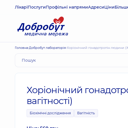
Лікарі
Послуги
Профільні напрями
Адреси
Ціни
Більш
Головна
Добробут лабораторія
Хоріонічний гонадотропін людини (Х
Хоріонічний гонадотр
вагітності)
Біохімічні дослідження
Вагітність