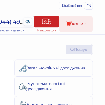
EN
Мій кабінет
(044) 495-2-888
КОШИК
амовити дзвінок
Невідкладна
Пошук
Загальноклінічні дослідження
Імуногематологічні
дослідження
Біохімічні дослідження