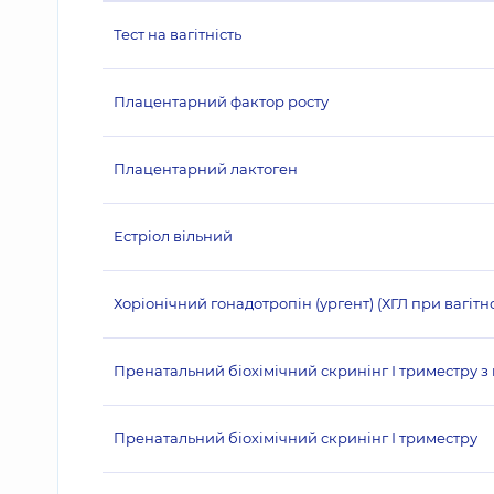
Тест на вагітність
Плацентарний фактор росту
Плацентарний лактоген
Естріол вільний
Хоріонічний гонадотропін (ургент) (ХГЛ при вагітно
Пренатальний біохімічний скринінг І триместру 
Пренатальний біохімічний скринінг І триместру