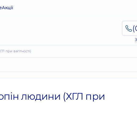
е
Акції
З
ГЛ при вагітності)
опін людини (ХГЛ при