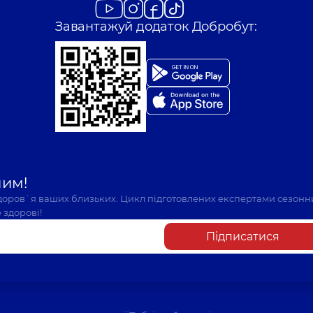
Завантажуй додаток Добробут:
шим!
здоров`я ваших близьких. Цикл підготовлених експертами сезонн
 здорові!
Підписатися