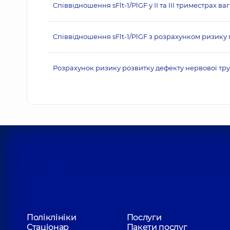
Співвідношення sFlt-1/PlGF у ІІ та ІІІ триместрах ваг
Співвідношення sFlt-1/PlGF з розрахунком ризику пре
Розрахунок ризику розвитку дефекту нервової тр
Поліклініки
Послуги
Стаціонар
Пакети послуг