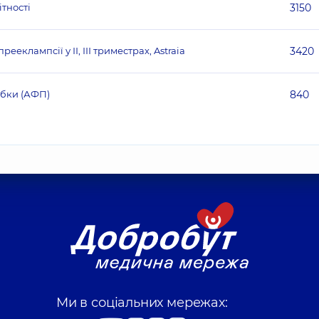
ітності
3150
еклампсії у ІІ, ІІІ триместрах, Astraia
3420
убки (АФП)
840
Ми в соціальних мережах: