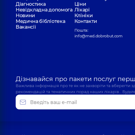
Діагностика
Ціни
Невідкладна допомога
Лікарі
Новини
Клініки
Медична бібліотека
Контакти
Вакансії
Пошта:
info@med.dobrobut.com
Дізнавайся про пакети послуг пер
Важлива інформація про те як не захворіти та вберегти 
рекомендацій та тематичних порад наших лікарів… Будьте