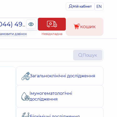
EN
Мій кабінет
(044) 495-2-888
КОШИК
амовити дзвінок
Невідкладна
Пошук
Загальноклінічні дослідження
Імуногематологічні
дослідження
Біохімічні дослідження