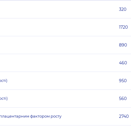
320
1720
890
460
сті)
950
сті)
560
з плацентарним фактором росту
2740