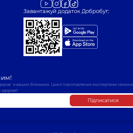
Завантажуй додаток Добробут:
шим!
здоров`я ваших близьких. Цикл підготовлених експертами сезонн
 здорові!
Підписатися