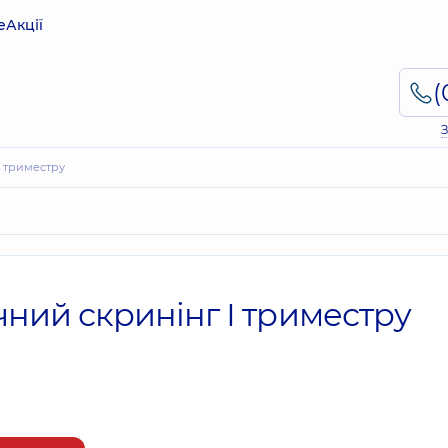
е
Акції
З
І триместру
чний скринінг І триместру