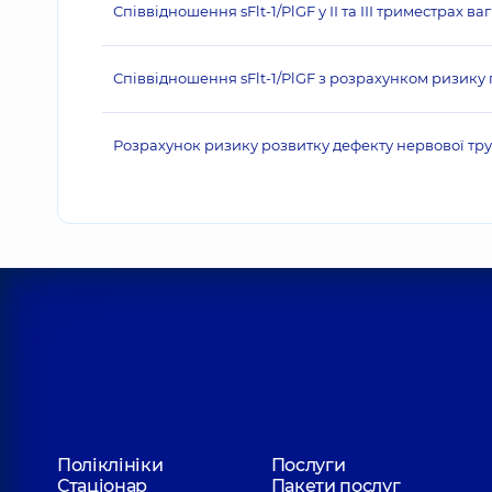
Співвідношення sFlt-1/PlGF у ІІ та ІІІ триместрах ваг
Співвідношення sFlt-1/PlGF з розрахунком ризику пре
Розрахунок ризику розвитку дефекту нервової тр
Поліклініки
Послуги
Стаціонар
Пакети послуг