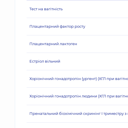
Тест на вагітність
Плацентарний фактор росту
Плацентарний лактоген
Естріол вільний
Хоріонічний гонадотропін (ургент) (ХГЛ при вагітно
Хоріонічний гонадотропін людини (ХГЛ при вагітно
Пренатальний біохімічний скринінг І триместру 