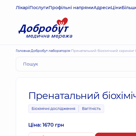
Лікарі
Послуги
Профільні напрями
Адреси
Ціни
Більш
Головна
Добробут лабораторія
Пренатальний біохімічний скринінг 
Пренатальний біохімі
Біохімічні дослідження
Вагітність
Ціна: 1670 грн