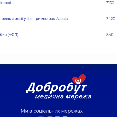
ітності
3150
еклампсії у ІІ, ІІІ триместрах, Astraia
3420
убки (АФП)
840
Ми в соціальних мережах: