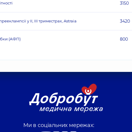
ітності
3150
еклампсії у ІІ, ІІІ триместрах, Astraia
3420
убки (АФП)
800
Ми в соціальних мережах: