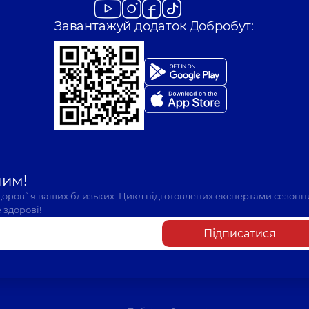
Завантажуй додаток Добробут:
шим!
здоров`я ваших близьких. Цикл підготовлених експертами сезонн
 здорові!
Підписатися