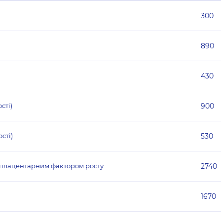
300
890
430
сті)
900
сті)
530
з плацентарним фактором росту
2740
1670