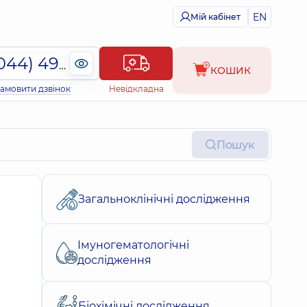
EN
Мій кабінет
(044) 495-2-888
КОШИК
амовити дзвінок
Невідкладна
Пошук
Загальноклінічні дослідження
Імуногематологічні
дослідження
Біохімічні дослідження