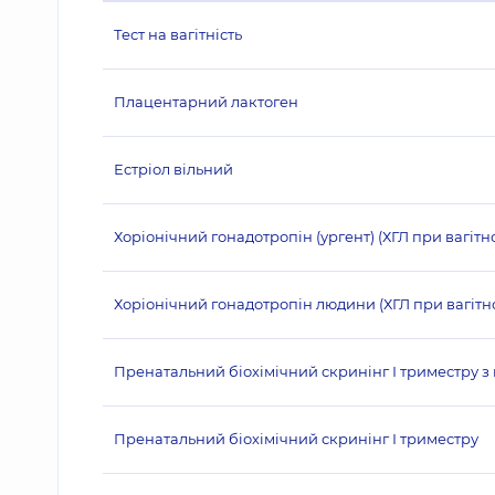
Тест на вагітність
Плацентарний лактоген
Естріол вільний
Хоріонічний гонадотропін (ургент) (ХГЛ при вагітно
Хоріонічний гонадотропін людини (ХГЛ при вагітно
Пренатальний біохімічний скринінг І триместру 
Пренатальний біохімічний скринінг І триместру