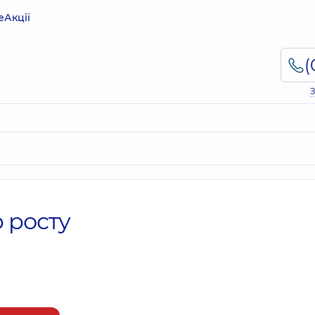
е
Акції
З
 росту