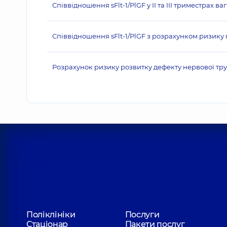
Співвідношення sFlt-1/PlGF у ІІ та ІІІ триместрах ваг
Співвідношення sFlt-1/PlGF з розрахунком ризику пре
Розрахунок ризику розвитку дефекту нервової тр
Поліклініки
Послуги
Стаціонар
Пакети послуг