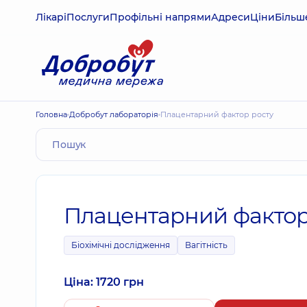
Лікарі
Послуги
Профільні напрями
Адреси
Ціни
Більш
Головна
Добробут лабораторія
Плацентарний фактор росту
Плацентарний фактор
Біохімічні дослідження
Вагітність
Ціна: 1720 грн