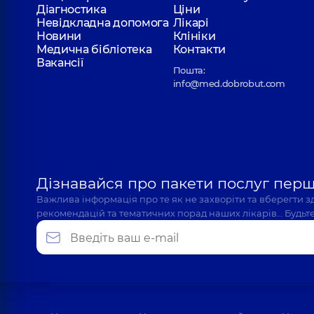
Діагностика
Ціни
Невідкладна допомога
Лікарі
Новини
Клініки
Медична бібліотека
Контакти
Вакансії
Пошта:
info@med.dobrobut.com
Дізнавайся про пакети послуг пер
Важлива інформація про те як не захворіти та вберегти 
рекомендацій та тематичних порад наших лікарів… Будьте