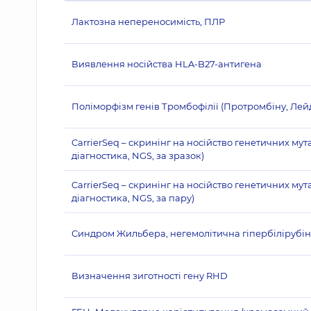
Лактозна непереносимість, ПЛР
Виявлення носійства HLA-B27-антигена
Поліморфізм генів Тромбофілії (Протромбіну, Лей
CarrierSeq – скринінг на носійство генетичних му
діагностика, NGS, за зразок)
CarrierSeq – скринінг на носійство генетичних му
діагностика, NGS, за пару)
Синдром Жильбера, негемолітична гіпербілірубінем
Визначення зиготності гену RHD