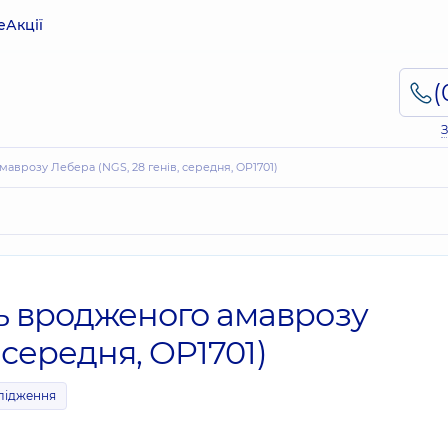
е
Акції
З
аврозу Лебера (NGS, 28 генів, середня, OP1701)
ь вродженого амаврозу
 середня, OP1701)
слідження