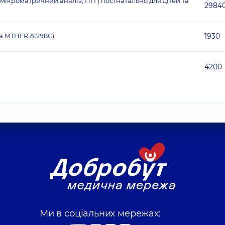
кроматричний аналіз, ПГГ) постнатально для дітей та
2984
а MTHFR A1298C)
1930
4200
Ми в соціальних мережах: