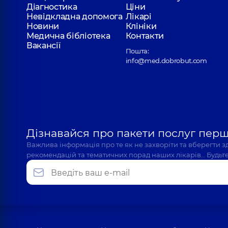
Діагностика
Ціни
Невідкладна допомога
Лікарі
Новини
Клініки
Медична бібліотека
Контакти
Вакансії
Пошта:
info@med.dobrobut.com
Дізнавайся про пакети послуг пер
Важлива інформація про те як не захворіти та вберегти 
рекомендацій та тематичних порад наших лікарів… Будьте