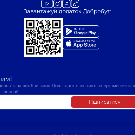
Завантажуй додаток Добробут:
шим!
здоров`я ваших близьких. Цикл підготовлених експертами сезонн
 здорові!
Підписатися