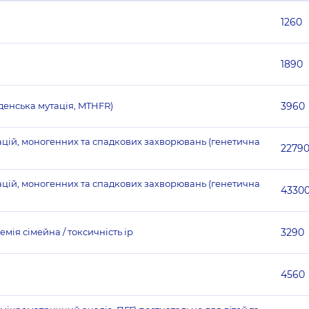
1260
1890
денська мутація, MTHFR)
3960
тацій, моногенних та спадкових захворювань (генетична
2279
тацій, моногенних та спадкових захворювань (генетична
4330
ія сімейна / токсичність ір
3290
4560