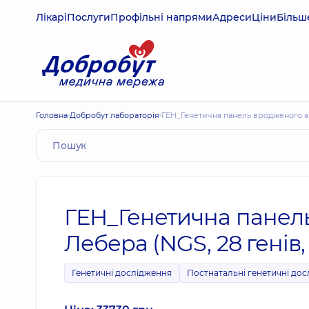
Лікарі
Послуги
Профільні напрями
Адреси
Ціни
Більш
Головна
Добробут лабораторія
ГЕН_Генетична панель вродженого ам
ГЕН_Генетична панел
Лебера (NGS, 28 генів,
Генетичні дослідження
Постнатальні генетичні до