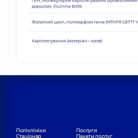
ГЕН_Молекулярне каріотипування (хромосомний мі
дорослих, Illumina 300K
Фолатний цикл, поліморфізм генів (MTHFR C677T т
Каріотипування (матеріал – кров)
Поліклініки
Послуги
Стаціонар
Пакети послуг