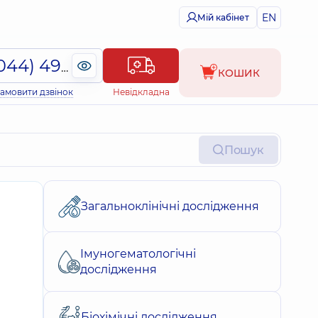
EN
Мій кабінет
(044) 495-2-888
КОШИК
амовити дзвінок
Невідкладна
Пошук
Загальноклінічні дослідження
Імуногематологічні
дослідження
Біохімічні дослідження