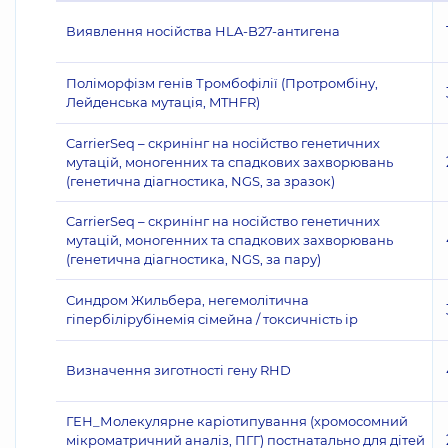
Виявлення носійства HLA-B27-антигена
Поліморфізм генів Тромбофілії (Протромбіну,
Лейденська мутація, MTHFR)
CarrierSeq – скринінг на носійство генетичних
мутацій, моногенних та спадкових захворювань
(генетична діагностика, NGS, за зразок)
CarrierSeq – скринінг на носійство генетичних
мутацій, моногенних та спадкових захворювань
(генетична діагностика, NGS, за пару)
Синдром Жильбера, негемолітична
гіпербілірубінемія сімейна / токсичність ір
Визначення зиготності гену RHD
ГЕН_Молекулярне каріотипування (хромосомний
мікроматричний аналіз, ПГГ) постнатально для дітей