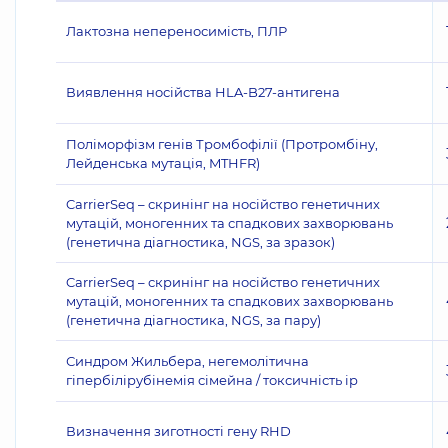
Лактозна непереносимість, ПЛР
Виявлення носійства HLA-B27-антигена
Поліморфізм генів Тромбофілії (Протромбіну,
Лейденська мутація, MTHFR)
CarrierSeq – скринінг на носійство генетичних
мутацій, моногенних та спадкових захворювань
(генетична діагностика, NGS, за зразок)
CarrierSeq – скринінг на носійство генетичних
мутацій, моногенних та спадкових захворювань
(генетична діагностика, NGS, за пару)
Синдром Жильбера, негемолітична
гіпербілірубінемія сімейна / токсичність ір
Визначення зиготності гену RHD