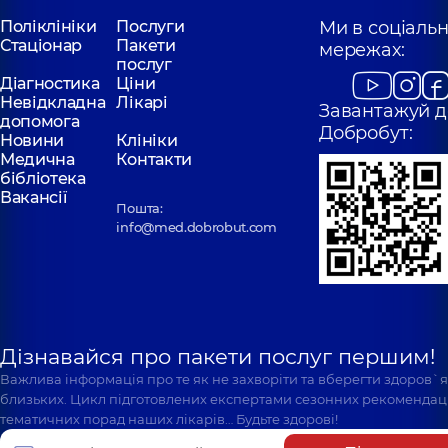
Поліклініки
Послуги
Ми в соціаль
Стаціонар
Пакети
мережах:
послуг
Діагностика
Ціни
Невідкладна
Лікарі
Завантажуй д
допомога
Добробут:
Новини
Клініки
Медична
Контакти
бібліотека
Вакансії
Пошта:
info@med.dobrobut.com
Дізнавайся про пакети послуг першим!
Важлива інформація про те як не захворіти та вберегти здоров`
близьких. Цикл підготовлених експертами сезонних рекомендаці
тематичних порад наших лікарів… Будьте здорові!