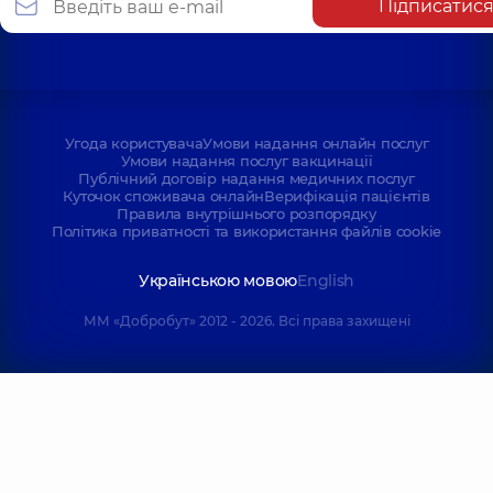
Підписатис
Угода користувача
Умови надання онлайн послуг
Умови надання послуг вакцинації
Публічний договір надання медичних послуг
Куточок споживача онлайн
Верифікація пацієнтів
Правила внутрішнього розпорядку
Політика приватності та використання файлів cookie
Українською мовою
English
ММ «Добробут» 2012 - 2026. Всі права захищені