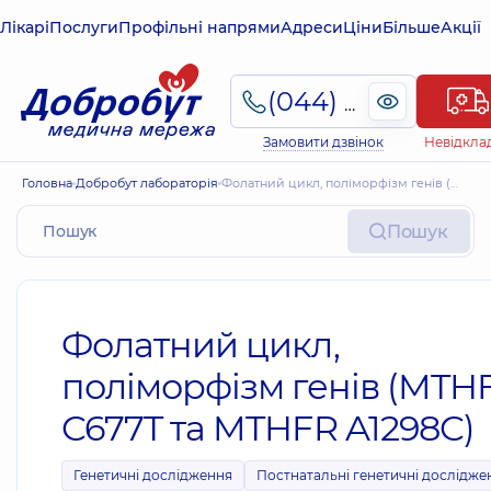
Лікарі
Послуги
Профільні напрями
Адреси
Ціни
Більше
Акції
(044) 495-2-888
Замовити дзвінок
Невідкла
Головна
Добробут лабораторія
Фолатний цикл, поліморфізм генів (MTHFR C677T та MTHFR A1298C)
Пошук
Фолатний цикл,
поліморфізм генів (MTH
C677T та MTHFR A1298C)
Генетичні дослідження
Постнатальні генетичні дослідже