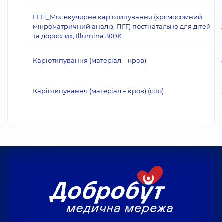
ГЕН_Молекулярне каріотипування (хромосомний
мікроматричний аналіз, ПГГ) постнатально для дітей
та дорослих, Illumina 300K
Каріотипування (матеріал – кров)
Каріотипування (матеріал – кров) (cito)