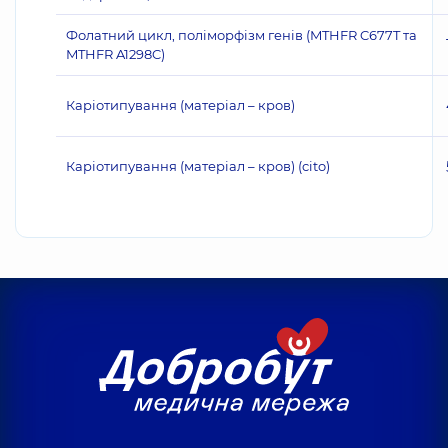
Фолатний цикл, поліморфізм генів (MTHFR C677T та
MTHFR A1298C)
Каріотипування (матеріал – кров)
Каріотипування (матеріал – кров) (cito)