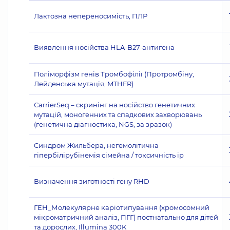
Лактозна непереносимість, ПЛР
Виявлення носійства HLA-B27-антигена
Поліморфізм генів Тромбофілії (Протромбіну,
Лейденська мутація, MTHFR)
CarrierSeq – скринінг на носійство генетичних
мутацій, моногенних та спадкових захворювань
(генетична діагностика, NGS, за зразок)
Синдром Жильбера, негемолітична
гіпербілірубінемія сімейна / токсичність ір
Визначення зиготності гену RHD
ГЕН_Молекулярне каріотипування (хромосомний
мікроматричний аналіз, ПГГ) постнатально для дітей
та дорослих, Illumina 300K