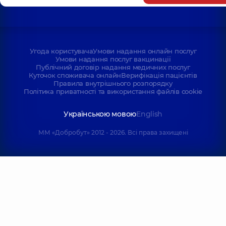
Угода користувача
Умови надання онлайн послуг
Умови надання послуг вакцинації
Публічний договір надання медичних послуг
Куточок споживача онлайн
Верифікація пацієнтів
Правила внутрішнього розпорядку
Політика приватності та використання файлів cookie
Українською мовою
English
ММ «Добробут» 2012 - 2026. Всі права захищені