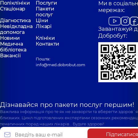
Поліклініки
Послуги
Ми в соціаль
Стаціонар
Пакети
мережах:
послуг
Діагностика
Ціни
Невідкладна
Лікарі
Завантажуй д
допомога
Добробут:
Новини
Клініки
Медична
Контакти
бібліотека
Вакансії
Пошта:
info@med.dobrobut.com
Дізнавайся про пакети послуг першим!
Важлива інформація про те як не захворіти та вберегти здоров`
близьких. Цикл підготовлених експертами сезонних рекомендаці
тематичних порад наших лікарів… Будьте здорові!
Підписатис