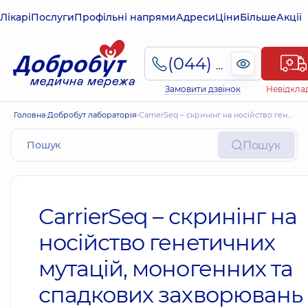
Лікарі
Послуги
Профільні напрями
Адреси
Ціни
Більше
Акції
(044) 495-2-888
Замовити дзвінок
Невідкла
Головна
Добробут лабораторія
CarrierSeq – скринінг на носійство генетичних мутацій, моногенних та спадкових захворювань (генетична діагностика, NGS, за пару)
Пошук
CarrierSeq – скринінг на
носійство генетичних
мутацій, моногенних та
спадкових захворювань