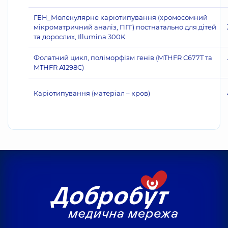
ГЕН_Молекулярне каріотипування (хромосомний
мікроматричний аналіз, ПГГ) постнатально для дітей
та дорослих, Illumina 300K
Фолатний цикл, поліморфізм генів (MTHFR C677T та
MTHFR A1298C)
Каріотипування (матеріал – кров)