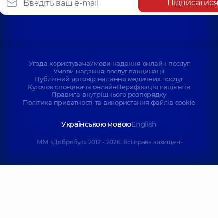
Підписатис
Угода користувача
Умови надання онлайн послуг
Умови надання послуг вакцинації
Публічний договір надання медичних послуг
Куточок споживача онлайн
Верифікація пацієнтів
Правила внутрішнього розпорядку
Політика приватності та використання файлів cookie
Українською мовою
English
ММ «Добробут» 2012 - 2026. Всі права захищені