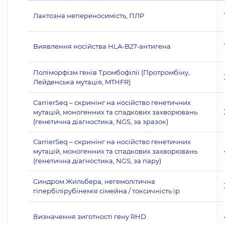
Лактозна непереносимість, ПЛР
Виявлення носійства HLA-B27-антигена
Поліморфізм генів Тромбофілії (Протромбіну,
Лейденська мутація, MTHFR)
CarrierSeq – скринінг на носійство генетичних
мутацій, моногенних та спадкових захворювань
(генетична діагностика, NGS, за зразок)
CarrierSeq – скринінг на носійство генетичних
мутацій, моногенних та спадкових захворювань
(генетична діагностика, NGS, за пару)
Синдром Жильбера, негемолітична
гіпербілірубінемія сімейна / токсичність ір
Визначення зиготності гену RHD