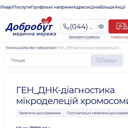
Лікарі
Послуги
Профільні напрями
Адреси
Ціни
Більше
Акції
(044) 495-2-888
Замовити дзвінок
Невідкла
Головна
Добробут лабораторія
ГЕН_ДНК-діагностика мікроделецій хромосоми Y
Пошук
ГЕН_ДНК-діагностика
мікроделецій хромосом
Генетичні дослідження
Постнатальні генетичні дослідже