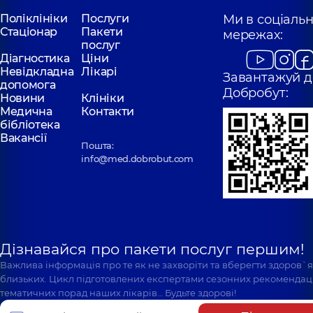
Поліклініки
Послуги
Ми в соціаль
Стаціонар
Пакети
мережах:
послуг
Діагностика
Ціни
Невідкладна
Лікарі
Завантажуй д
допомога
Добробут:
Новини
Клініки
Медична
Контакти
бібліотека
Вакансії
Пошта:
info@med.dobrobut.com
Дізнавайся про пакети послуг першим!
Важлива інформація про те як не захворіти та вберегти здоров`
близьких. Цикл підготовлених експертами сезонних рекомендаці
тематичних порад наших лікарів… Будьте здорові!