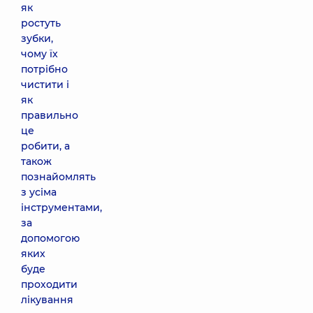
як
ростуть
зубки,
чому їх
потрібно
чистити і
як
правильно
це
робити, а
також
познайомлять
з усіма
інструментами,
за
допомогою
яких
буде
проходити
лікування