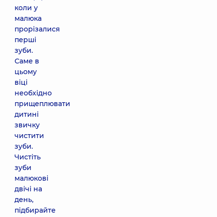
коли у
малюка
прорізалися
перші
зуби.
Саме в
цьому
віці
необхідно
прищеплювати
дитині
звичку
чистити
зуби.
Чистіть
зуби
малюкові
двічі на
день,
підбирайте