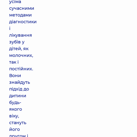
усіма
сучасними
методами
діагностики
і
лікування
зубів у
дітей, як
молочних,
так і
постійних.
Вони
знайдуть
підхід до
дитини
будь-
якого
віку,
стануть
його
другом і