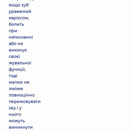
якщо зуб
уражений
карієсом,
болить
при
натисканні
або не
виконує
своєї
жувальної
функції,
тоді
малюк не
зможе
повноцінно
пережовувати
їжу і у
нього
можуть
виникнути