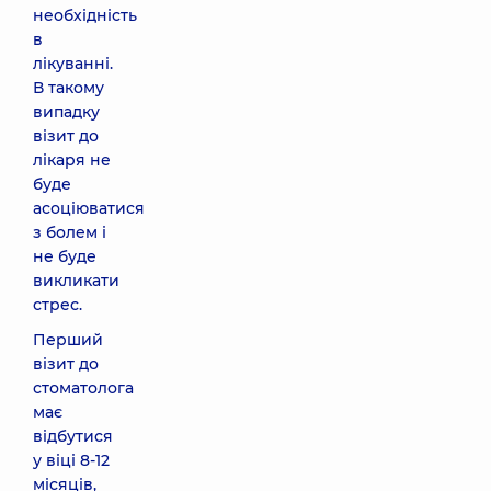
необхідність
в
лікуванні.
В такому
випадку
візит до
лікаря не
буде
асоціюватися
з болем і
не буде
викликати
стрес.
Перший
візит до
стоматолога
має
відбутися
у віці 8-12
місяців,