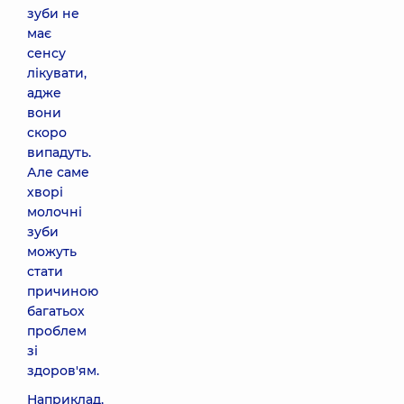
зуби не
має
сенсу
лікувати,
адже
вони
скоро
випадуть.
Але саме
хворі
молочні
зуби
можуть
стати
причиною
багатьох
проблем
зі
здоров'ям.
Наприклад,