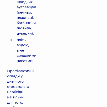
швидких
вуглеводів
(печиво,
пластівці,
батончики,
пастила,
цукерки),
поїть
водою,
а не
солодкими
напоями;
Профілактичні
огляди у
дитячого
стоматолога
необхідні
не тільки
для того,