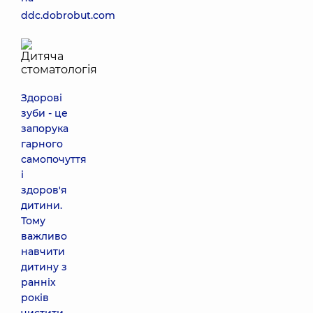
ddc.dobrobut.com
Здорові
зуби - це
запорука
гарного
самопочуття
і
здоров'я
дитини.
Тому
важливо
навчити
дитину з
ранніх
років