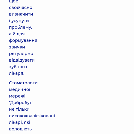
щоб
своєчасно
визначити
і усунути
проблему,
а й для
формування
звички
регулярно
відвідувати
зубного
лікаря.
Стоматологи
медичної
мережі
"Добробут"
не тільки
висококваліфіковані
лікарі, які
володіють