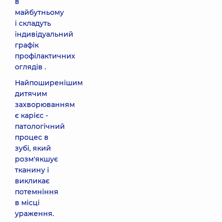
в
майбутньому
і складуть
індивідуальний
графік
профілактичних
оглядів .
Найпоширенішим
дитячим
захворюванням
є карієс -
патологічний
процес в
зубі, який
розм'якшує
тканину і
викликає
потемніння
в місці
ураження.