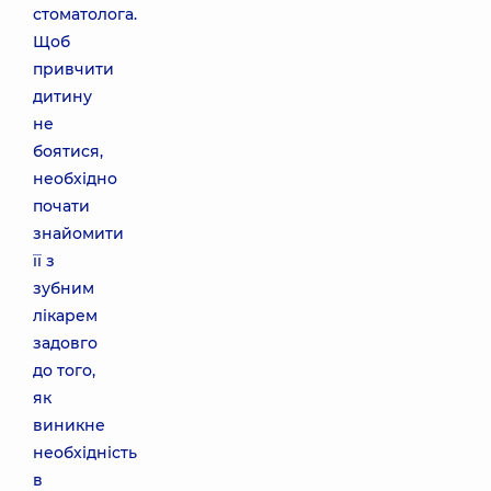
стоматолога.
Щоб
привчити
дитину
не
боятися,
необхідно
почати
знайомити
її з
зубним
лікарем
задовго
до того,
як
виникне
необхідність
в