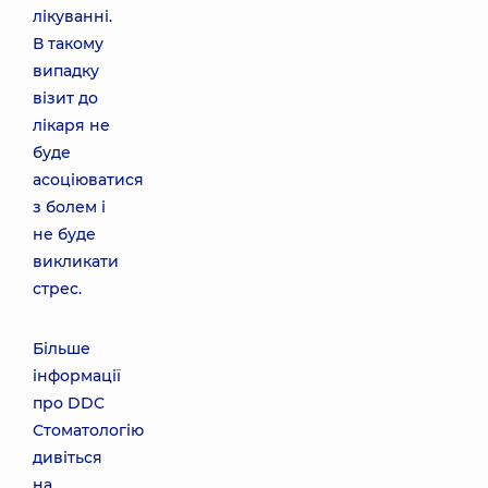
лікуванні.
В такому
випадку
візит до
лікаря не
буде
асоціюватися
з болем і
не буде
викликати
стрес.
Більше
інформації
про DDC
Стоматологію
дивіться
на