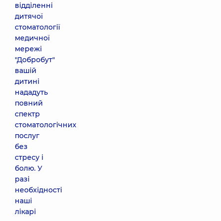
відділенні
дитячої
стоматології
медичної
мережі
"Добробут"
вашій
дитині
нададуть
повний
спектр
стоматологічних
послуг
без
стресу і
болю. У
разі
необхідності
наші
лікарі