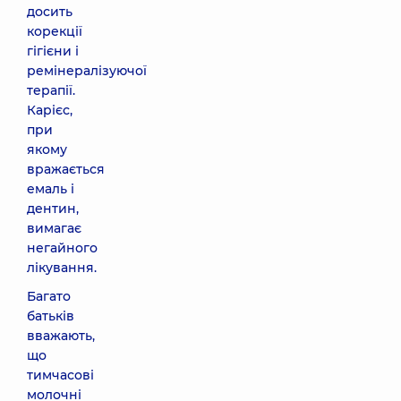
досить
корекції
гігієни і
ремінералізуючої
терапії.
Карієс,
при
якому
вражається
емаль і
дентин,
вимагає
негайного
лікування.
Багато
батьків
вважають,
що
тимчасові
молочні