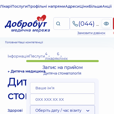
Лікарі
Послуги
Профільні напрями
Адреси
Ціни
Більше
Акції
(044) 495-2-888
Замовити дзвінок
Головна
Наші компетенції
4
6
Інформація
Послуги
лікаря
клінік
Запис на прийом
← Дитяча медицина
Дитяча стоматологія
Дитяча
стоматологія
Здорові
Оберіть дату / час візиту