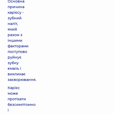
Основна
причина
карієсу -
зубний
наліт,
який
разом з
іншими
факторами
поступово
руйнує
зубну
емаль і
викликає
захворювання.
Карієс
може
протікати
безсимптомно
і