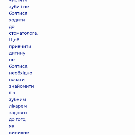
чистити
зуби і не
боятися
ходити
до
стоматолога.
Щоб
привчити
дитину
не
боятися,
необхідно
почати
знайомити
її з
зубним
лікарем
задовго
до того,
як
виникне