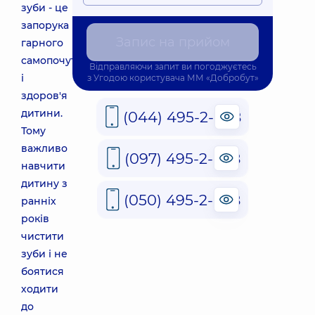
зуби - це
запорука
Запис на прийом
гарного
самопочуття
Відправляючи запит ви погоджуєтесь
і
з
Угодою користувача
ММ «Добробут»
здоров'я
дитини.
(044) 495-2-888
Тому
важливо
(097) 495-2-888
навчити
дитину з
(050) 495-2-888
ранніх
років
чистити
зуби і не
боятися
ходити
до