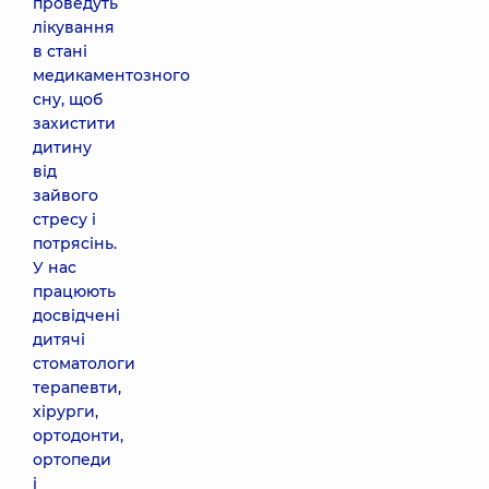
проведуть
лікування
в стані
медикаментозного
сну, щоб
захистити
дитину
від
зайвого
стресу і
потрясінь.
У нас
працюють
досвідчені
дитячі
стоматологи
терапевти,
хірурги,
ортодонти,
ортопеди
і