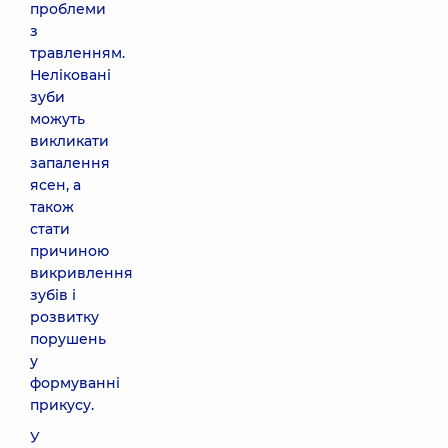
проблеми
з
травленням.
Неліковані
зуби
можуть
викликати
запалення
ясен, а
також
стати
причиною
викривлення
зубів і
розвитку
порушень
у
формуванні
прикусу.
У