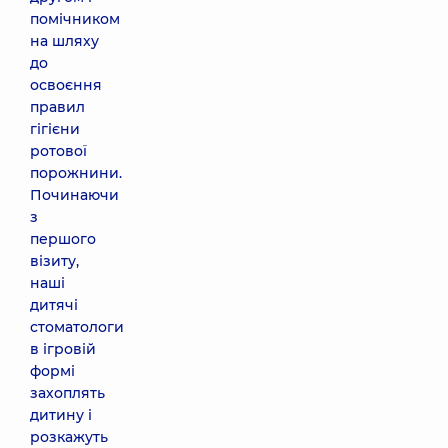
помічником
на шляху
до
освоєння
правил
гігієни
ротової
порожнини.
Починаючи
з
першого
візиту,
наші
дитячі
стоматологи
в ігровій
формі
захоплять
дитину і
розкажуть