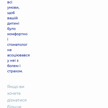
всі
умови,
щоб
вашій
дитині
було
комфортно
і
стоматолог
не
асоціювався
у неї з
болем і
страхом.
Якщо ви
хочете
дізнатися
більше