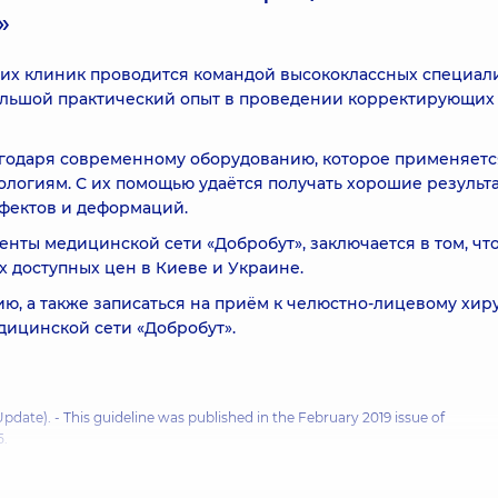
»
ших клиник проводится командой высококлассных специал
ольшой практический опыт в проведении корректирующих
агодаря современному оборудованию, которое применяетс
логиям. С их помощью удаётся получать хорошие результа
фектов и деформаций.
нты медицинской сети «Добробут», заключается в том, что
х доступных цен в Киеве и Украине.
, а также записаться на приём к челюстно-лицевому хиру
дицинской сети «Добробут».
(Update)
. - This guideline was published in the February 2019 issue of
5.
This guideline was published in the April 2015 issue of Otolaryngology–Head