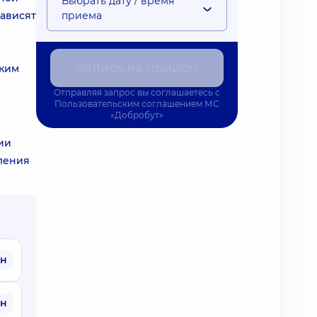
Выбрать дату / время
зависят
приема
Запись на прийом
аким
Отправляя запрос вы соглашаетесь с
Пользовательским соглашением
МС
«Добробут»
ии
ления
рн
рн