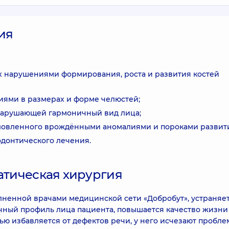
ия
х нарушениями формирования, роста и развития костей
ями в размерах и форме челюстей;
нарушающей гармоничный вид лица;
словленного врождёнными аномалиями и пороками развит
донтического лечения.
натическая хирургия
олненной врачами медицинской сети «Добробут», устраняе
чный профиль лица пациента, повышается качество жизни
ью избавляется от дефектов речи, у него исчезают пробле