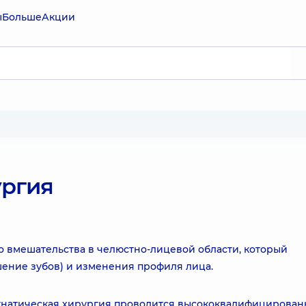
ы
Больше
Акции
ургия
о вмешательства в челюстно-лицевой области, который
ение зубов) и изменения профиля лица.
огнатическая хирургия проводится высококвалифицирова