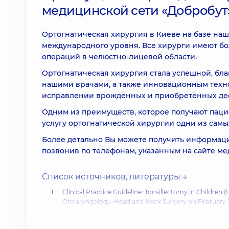
медицинской сети «Добробут
Ортогнатическая хирургия в Киеве на базе на
международного уровня. Все хирурги имеют б
операций в челюстно-лицевой области.
Ортогнатическая хирургия стала успешной, бл
нашими врачами, а также инновационным техно
исправлении врождённых и приобретённых де
Одним из преимуществ, которое получают пацие
услугу ортогнатической хирургии одни из самы
Более детально Вы можете получить информацию
позвонив по телефонам, указанным на сайте ме
Список источников, литературы ↓
Clinical Practice Guideline: Tonsillectomy in Children 
Otolaryngology–Head and Neck Surgery on February 
Clinical Practice Guideline: Adult Sinusitis (Update)
. - 
Neck Surgery on April 1.