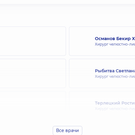
eld RM, Piccirillo JF, Chandrasekhar, SS, et al. Clinical Practice Guideline: 
):s1-s39.
a with effusion in children
. Guideline Developer(s): National Collaborating
 Feb (reaffirmed 2011).
EGFR) targeted therapy in stage III and IV head and neck cancer.
Guideline
leased 2009 May 15 (revised 2011 Sep 30).
Османов Бекир 
l peer-reviewed journal.
Хирург челюстно-ли
Nazario, MD on July 07, 2020
Рыбитва Светлан
Хирург челюстно-ли
Терлецкий Рости
Хирург челюстно-ли
Все врачи