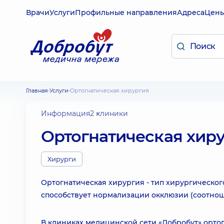
Врачи
Услуги
Профильные направления
Адреса
Цен
Главная
Услуги
Ортогнатическая хирургия
Информация
2 клиники
Ортогнатическая хир
Хирурги
Ортогнатическая хирургия - тип хирургическог
способствует нормализации окклюзии (соотнош
В клиниках медицинской сети «Добробут» орт