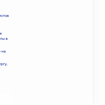
истов
я
ты в
 на
ргу,
 and