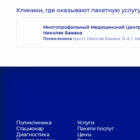
Чепурной Юрий Владимирович
Хирург челюстно-лицевой,
20 лет опыта
Клиники, где оказывают пакетную услугу
Многопрофильный Медицинский Центр «
Николая Бажана
Рейнингер Отто-Кристиан Александров
Поликлиника
просп. Николая Бажана, 12-А, г. К
Хирург челюстно-лицевой,
3 лет опыта
Поликлиника
Услуги
Стационар
Пакети послуг
Диагностика
Цены