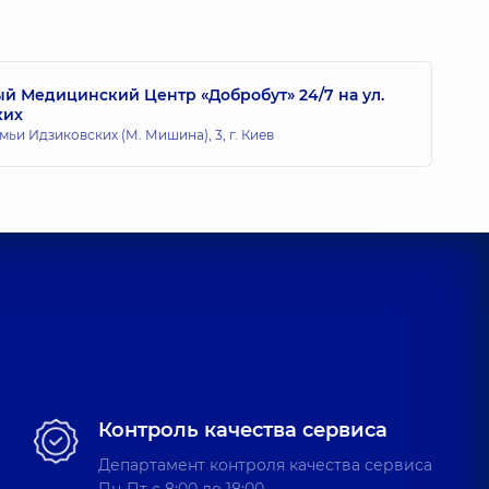
Александрович
цевой,
6 лет опыта
 Медицинский Центр «Добробут» 24/7 на ул.
ких
мьи Идзиковских (М. Мишина), 3, г. Киев
Контроль качества сервиса
Департамент контроля качества сервиса