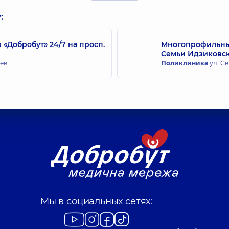
Богдан Евгений 
Хирург челюстно-ли
:
Добробут» 24/7 на просп.
Многопрофильный
Семьи Идзиковс
ич
иев
Поликлиника
ул. Се
Мы в социальных сетях: