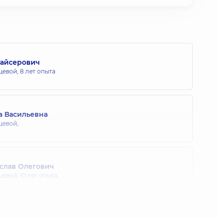
Adult
 Centre
Хайсерович
цевой,
8 лет опыта
а Васильевна
цевой,
слав Олегович
цевой,
10 лет опыта