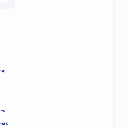
ия;
тся
мы с