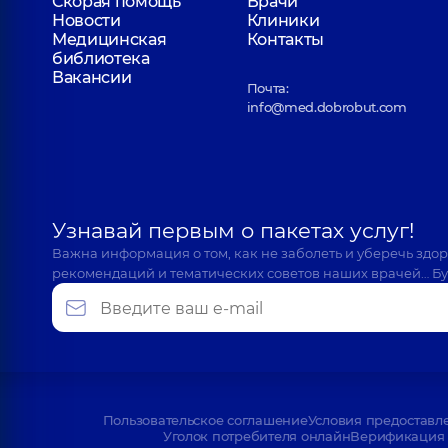
Скорая помощь
Врачи
Новости
Клиники
Медицинская
Контакты
библиотека
Вакансии
Почта:
info@med.dobrobut.com
Узнавай первым о пакетах услуг!
Важна информация о том, как не заболеть и уберечь здо
рекомендаций и тематических советов наших врачей… Бу
Пользовательское соглашение
Условия предоставл
Уголок потребителя онлайн
Верификация 