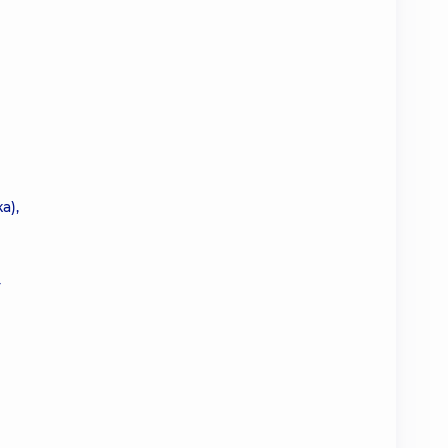
а),
-