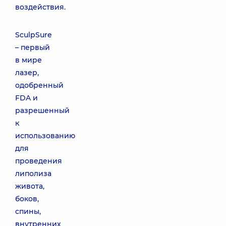
воздействия.
SculpSure
– первый
в мире
лазер,
одобренный
FDA и
разрешенный
к
использованию
для
проведения
липолиза
живота,
боков,
спины,
внутренних