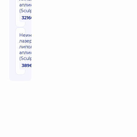
апликатора
(SculpSure)
32160 грн
Неинвазивный
лазерный
липолиз 4
апликатора
(SculpSure)
38960 грн