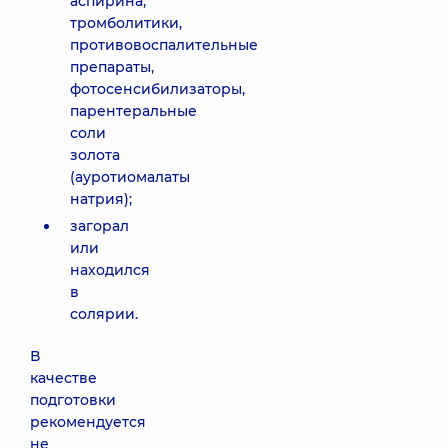
аспирина,
тромболитики,
противовоспалительные
препараты,
фотосенсибилизаторы,
парентеральные
соли
золота
(ауротиомалаты
натрия);
загорал
или
находился
в
солярии.
В
качестве
подготовки
рекомендуется
не