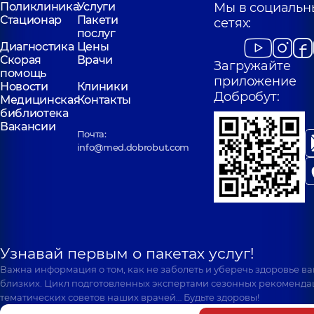
Поликлиника
Услуги
Мы в социальн
Стационар
Пакети
сетях:
послуг
Диагностика
Цены
Скорая
Врачи
Загружайте
помощь
приложение
Новости
Клиники
Добробут:
Медицинская
Контакты
библиотека
Вакансии
Почта:
info@med.dobrobut.com
Узнавай первым о пакетах услуг!
Важна информация о том, как не заболеть и уберечь здоровье в
близких. Цикл подготовленных экспертами сезонных рекоменда
тематических советов наших врачей… Будьте здоровы!