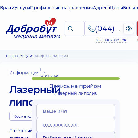
Врачи
Услуги
Профильные направления
Адреса
Цены
Больш
(044) 495-2-888
Заказать звонок
Главная
Услуги
Лазерный липолиз
1
Информация
клиника
Запись на прийом
Лазерный
Лазерный липолиз
липолиз
Косметологи
Лазерный