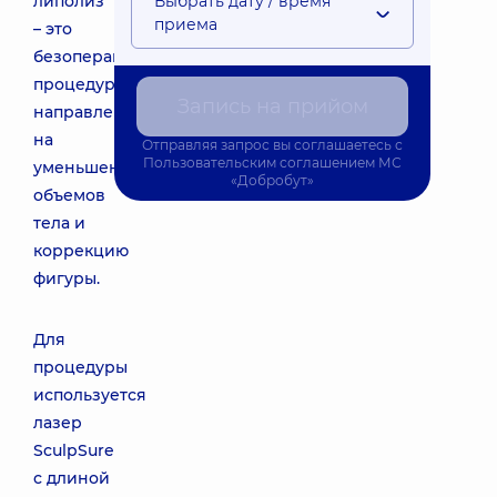
липолиз
Выбрать дату / время
приема
– это
безоперационная
процедура,
Запись на прийом
направленная
на
Отправляя запрос вы соглашаетесь с
Пользовательским соглашением
МС
уменьшение
«Добробут»
объемов
тела и
коррекцию
фигуры.
Для
процедуры
используется
лазер
SculpSure
с длиной