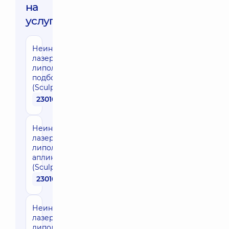
на
услуги:
Неинвазивный
лазерный
липолиз зоны
подбородка
(SculpSure)
23010 грн
Неинвазивный
лазерный
липолиз 1
апликатор
(SculpSure)
23010 грн
Неинвазивный
лазерный
липолиз 2