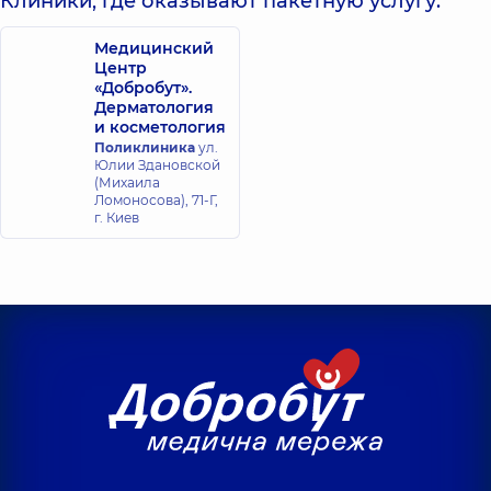
Клиники, где оказывают пакетную услугу:
Медицинский
Центр
«Добробут».
Дерматология
и косметология
Поликлиника
ул.
Юлии Здановской
(Михаила
Ломоносова), 71-Г,
г. Киев