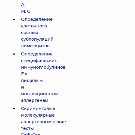
А,
М, G
Определение
клеточного
состава
субпопуляций
лимфоцитов
Определение
специфических
иммуноглобулинов
Е к
пищевым
и
ингаляционным
аллергенам
Скрининговые
молекулярные
аллергологические
тесты