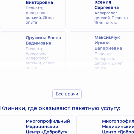
Ксения
Викторовна
Сергеевна
Педиатр;
Аллерголог
Аллерголог
детский,
26 лет
детский; Педиатр,
опыта
16 лет опыта
Максимчук
Дружина Елена
Ирина
Вадимовна
Валериевна
Педиатр;
Аллерголог;
Педиатр;
Аллерголог
Аллерголог
детский,
27 лет
детский,
26 лет
опыта
опыта
Осовалюк
Москвина
Наталия
Наталья
Анатольевна
Все врачи
Анатольевна
Дерматовенеролог
Аллерголог;
детский;
Клиники, где оказывают пакетную услугу:
Аллерголог
Аллерголог
детский;
детский;
Иммунолог,
25 лет
Дерматовенеролог;
Многопрофильный
Многопрофи
опыта
Трихолог,
27 лет
Медицинский
Медицински
опыта
Центр «Добробут»
Центр «Добро