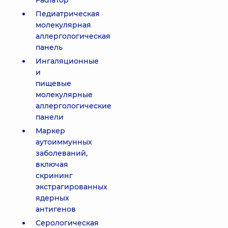
FadiaTop
Педиатрическая
молекулярная
аллергологическая
панель
Ингаляционные
и
пищевые
молекулярные
аллергологические
панели
Маркер
аутоиммунных
заболеваний,
включая
скрининг
экстрагированных
ядерных
антигенов
Серологическая