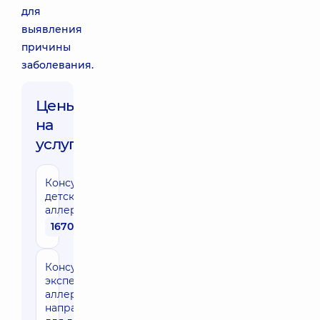
для
выявления
причины
заболевания.
Цены
на
услуги:
Консультация
детского
аллерголога
1670 грн
Консультация
эксперта
аллерголога
направления