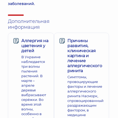
заболеваний.
Дополнительная
информация
Аллергия на
Причины
цветения у
развития,
детей
клиническая
картина и
В Украине
лечение
наблюдается
аллергического
три волны
ринита
пыления
растений. В
Симптомы,
марте –
провоцирующие
апреле
факторы и лечение
деревья
аллергического
выбрасывают
ринита Насморк,
серёжки. Во
спровоцированный
время этой
раздражающим
волны,
фактором, в
особенно в
медицине