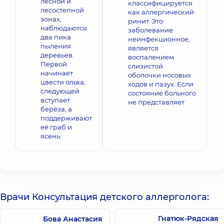
лесной и
классифицируется
лесостепной
как аллергический
зонах,
ринит. Это
наблюдаются
заболевание
два пика
неинфекционное,
пыления
является
деревьев.
воспалением
Первой
слизистой
начинает
оболочки носовых
цвести ольха,
ходов и пазух. Если
следующей
состояние больного
вступает
не представляет
берёза, а
поддерживают
её граб и
ясень.
Врачи Консультация детского аллерголога:
Гнатюк-Рядская
Бова Анастасия