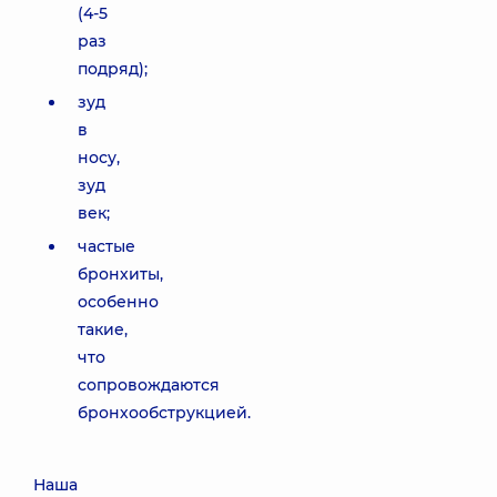
(4-5
раз
подряд);
зуд
в
носу,
зуд
век;
частые
бронхиты,
особенно
такие,
что
сопровождаются
бронхообструкцией.
Наша