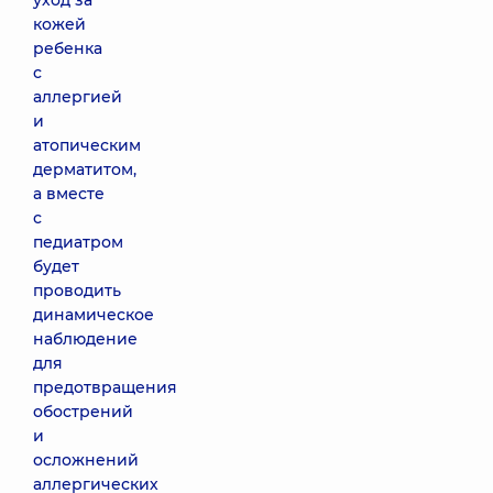
уход за
кожей
ребенка
с
аллергией
и
атопическим
дерматитом,
а вместе
с
педиатром
будет
проводить
динамическое
наблюдение
для
предотвращения
обострений
и
осложнений
аллергических