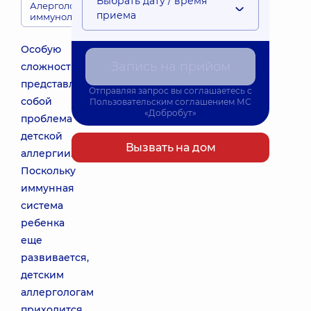
Выбрать дату / время
Алергологи-
приема
иммунологи
Особую
Запись на прийом
сложность
представляет
Отправляя запрос вы соглашаетесь с
собой
Пользовательским соглашением
МС
«Добробут»
проблема
детской
Вызвать на дом
аллергии.
Поскольку
иммунная
система
ребенка
еще
развивается,
детским
аллергологам
приходится