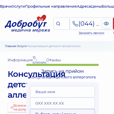
Врачи
Услуги
Профильные направления
Адреса
Цены
Больш
(044) 495-2-888
Заказать звонок
Главная
Услуги
Консультация детского аллерголога
15
Информация
Отзывы
клиник
Запись на прийом
Консультация
Консультация детского аллерголога
детского
аллерголога
Возможно
на дому