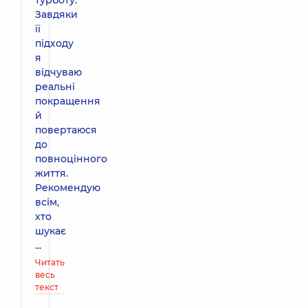
турботу.
Завдяки
її
підходу
я
відчуваю
реальні
покращення
й
повертаюся
до
повноцінного
життя.
Рекомендую
всім,
хто
шукає
...
Читать
весь
текст