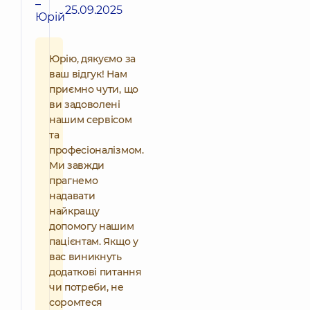
–
25.09.2025
Юрій
Юрію, дякуємо за
ваш відгук! Нам
приємно чути, що
ви задоволені
нашим сервісом
та
професіоналізмом.
Ми завжди
прагнемо
надавати
найкращу
допомогу нашим
пацієнтам. Якщо у
вас виникнуть
додаткові питання
чи потреби, не
соромтеся