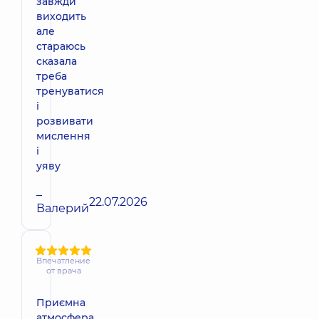
завжди
виходить
але
стараюсь
сказала
треба
тренуватися
і
розвивати
мислення
і
уяву
–
22.07.2026
Валерий
Впечатление
от врача
Приємна
атмосфера