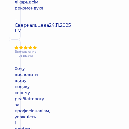
лікарь.всім
рекомендую!
–
Сверкальцева
24.11.2025
І М
Впечатление
от врача
Хочу
висловити
щиру
подяку
своєму
реабілітологу
за
професіоналізм,
уважність
і