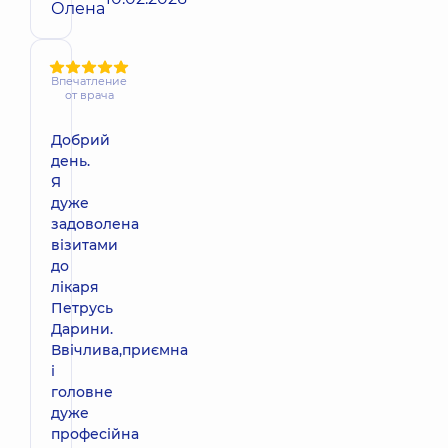
Олена
Впечатление
от врача
Добрий
день.
Я
дуже
задоволена
візитами
до
лікаря
Петрусь
Дарини.
Ввічлива,приємна
і
головне
дуже
професійна