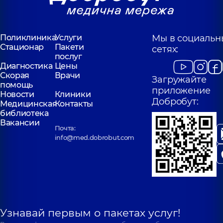
Поликлиника
Услуги
Мы в социальн
Стационар
Пакети
сетях:
послуг
Диагностика
Цены
Скорая
Врачи
Загружайте
помощь
приложение
Новости
Клиники
Добробут:
Медицинская
Контакты
библиотека
Вакансии
Почта:
info@med.dobrobut.com
Узнавай первым о пакетах услуг!