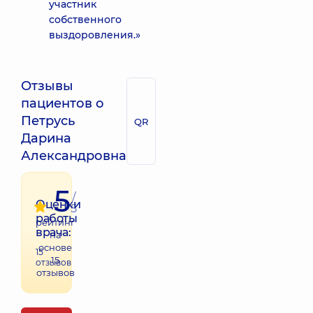
участник
собственного
выздоровления.»
Отзывы
пациентов о
Петрусь
QR
Дарина
Александровна
5
/
Оценки
5
работы
рейтинг
врача:
на
основе
15
15
отзывов
отзывов