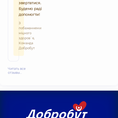
звертатися.
Будемо раді
допомогти!
З
побажаннями
міцного
здоров`я,
Команда
Добробут
Читать все
отзывы…