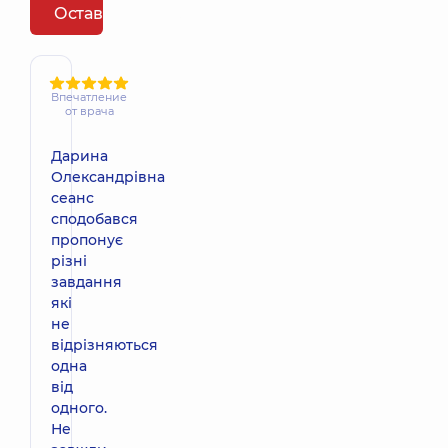
Оставить отзыв
Впечатление
от врача
Дарина
Олександрівна
сеанс
сподобався
пропонує
різні
завдання
які
не
відрізняються
одна
від
одного.
Не