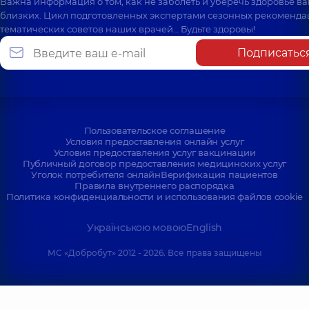
Важна информация о том, как не заболеть и уберечь здоровье в
близких. Цикл подготовленных экспертами сезонных рекоменда
тематических советов наших врачей… Будьте здоровы!
Подписатьс
Пользовательское соглашение
Условия предоставления онлайн услуг
Условия предоставления услуг вакцинации
Публичный договор предоставления медицинских услуг
Уголок потребителя онлайн
Верификация пациентов
Правила внутреннего распорядка
Политика конфиденциальности и использования файлов cookie
Українською мовою
English
МС «Добробут» 2012 - 2026. Все права защищены