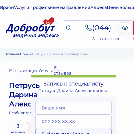
Врачи
Услуги
Профильные направления
Адреса
Цены
Больш
(044) 495-2-888
Заказать звонок
Главная
Врачи
Петрусь Дарина Александровна
15
Информация
Услуги
отзывов
Запись к специалисту
Петрусь
Петрусь Дарина Александровна
Дарина
Александровна
Реабилитолог;
3
5
/ 5
лет опыта
рейтинг
на основе