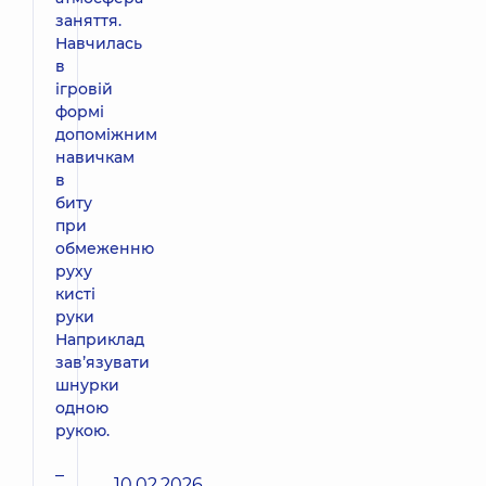
заняття.
Навчилась
в
ігровій
формі
допоміжним
навичкам
в
биту
при
обмеженню
руху
кисті
руки
Наприклад
завʼязувати
шнурки
одною
рукою.
–
10.02.2026