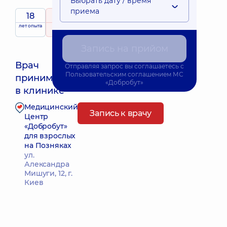
Выбрать дату / время
приема
18
5
/ 5
лет опыта
рейтинг
на основе
191 отзыв
Запись на прийом
Врач
Отправляя запрос вы соглашаетесь с
Пользовательским соглашением
МС
принимает
Ближайшее время приема: 11.08.2026 12:45
«Добробут»
в клинике
Медицинский
Запись к врачу
Центр
«Добробут»
для взрослых
на Позняках
ул.
Александра
Мишуги, 12, г.
Киев