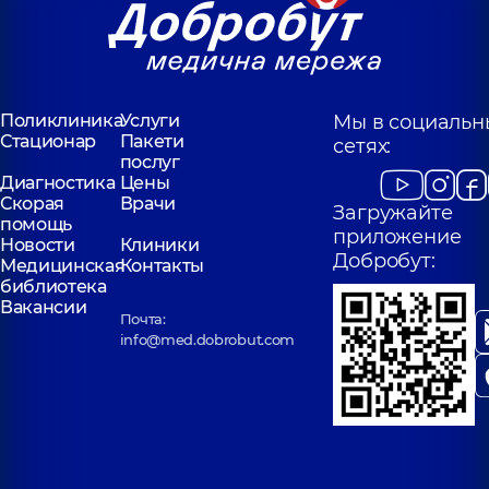
Поликлиника
Услуги
Мы в социальн
Стационар
Пакети
сетях:
послуг
Диагностика
Цены
Скорая
Врачи
Загружайте
помощь
приложение
Новости
Клиники
Добробут:
Медицинская
Контакты
библиотека
Вакансии
Почта:
info@med.dobrobut.com