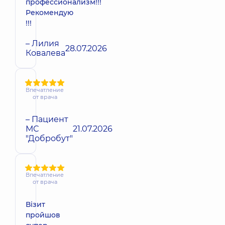
профессионализм!!!
Рекомендую
!!!
– Лилия
28.07.2026
Ковалева
Впечатление
от врача
– Пациент
МС
21.07.2026
"Добробут"
Впечатление
от врача
Візит
пройшов