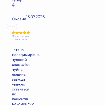
супер
👍
–
15.07.2026
Оксана
Впечатление
от врача
Тетяна
Володимирівна
чудовий
спеціаліст,
чуйна
людина,
завжди
уважно
ставиться
до
пацієнтів.
Рекомендую