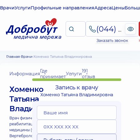
Врачи
Услуги
Профильные направления
Адреса
Цены
Больш
(044) 495-2-888
Заказать звонок
Главная
Врачи
Хоменко Татьяна Владимировна
Где
191
Информация
Услуги
принимает
отзыв
Запись к врачу
Хоменко
Хоменко Татьяна Владимировна
Татьяна
Владимировна
Врач физической и
реабилитационной
медицины (ФРМ);
Вертебролог;
Физиотерапевт;