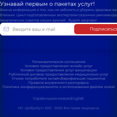
Узнавай первым о пакетах услуг!
Важна информация о том, как не заболеть и уберечь здоровье в
близких. Цикл подготовленных экспертами сезонных рекоменда
тематических советов наших врачей… Будьте здоровы!
Подписатьс
Пользовательское соглашение
Условия предоставления онлайн услуг
Условия предоставления услуг вакцинации
Публичный договор предоставления медицинских услуг
Уголок потребителя онлайн
Верификация пациентов
Правила внутреннего распорядка
Политика конфиденциальности и использования файлов cookie
Українською мовою
English
МС «Добробут» 2012 - 2026. Все права защищены