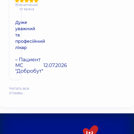
Впечатление
от врача
Дуже
уважний
та
професійний
лікар
– Пациент
МС
12.07.2026
"Добробут"
Читать все
отзывы…