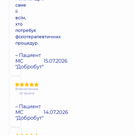
саме
її
всім,
хто
потребує
фізіотерапевтичних
процедур.
– Пациент
МС
15.07.2026
"Добробут"
Впечатление
от врача
– Пациент
МС
14.07.2026
"Добробут"