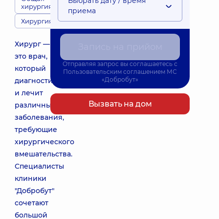
Выбрать дату / время
хирургия
приема
Хирургия
Хирург —
Запись на прийом
это врач,
Отправляя запрос вы соглашаетесь с
который
Пользовательским соглашением
МС
«Добробут»
диагностирует
и лечит
Вызвать на дом
различные
заболевания,
требующие
хирургического
вмешательства.
Специалисты
клиники
"Добробут"
сочетают
большой