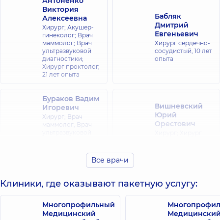
Антоненко
Виктория
Бабляк
Алексеевна
Дмитрий
Хирург; Акушер-
Евгеньевич
гинеколог; Врач
маммолог; Врач
Хирург сердечно-
ультразвуковой
сосудистый,
10 лет
диагностики;
опыта
Хирург проктолог,
21 лет опыта
Бураков Вадим
Вишневский
Игоревич
Юрий
Хирург; Врач
Орестович
маммолог; Врач
ультразвуковой
Хирург; Хирург
диагностики;
проктолог,
24 лет
Хирург проктолог,
опыта
31 лет опыта
Все врачи
Гребенюк
Клиники, где оказывают пакетную услугу:
Герасименко
Леонид
Евгений
Валерьевич
Александрович
Многопрофильный
Многопрофи
Хирург-онколог;
Хирург; Хирург
Медицинский
Медицински
Врач маммолог;
проктолог,
25 лет