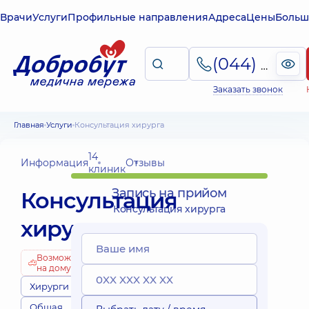
Врачи
Услуги
Профильные направления
Адреса
Цены
Больш
(044) 495-2-888
Заказать звонок
Главная
Услуги
Консультация хирурга
14
Информация
Отзывы
клиник
Запись на прийом
Консультация
Консультация хирурга
хирурга
Возможно
на дому
Хирурги
Общая