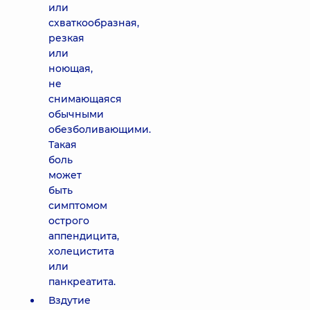
или
схваткообразная,
резкая
или
ноющая,
не
снимающаяся
обычными
обезболивающими.
Такая
боль
может
быть
симптомом
острого
аппендицита,
холецистита
или
панкреатита.
Вздутие