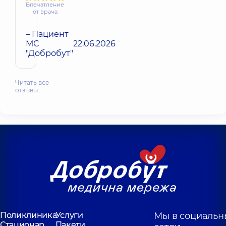
Впечатление
от врача
– Пациент
МС
22.06.2026
"Добробут"
Читать все
отзывы…
Поликлиника
Услуги
Мы в социальн
Стационар
Пакети