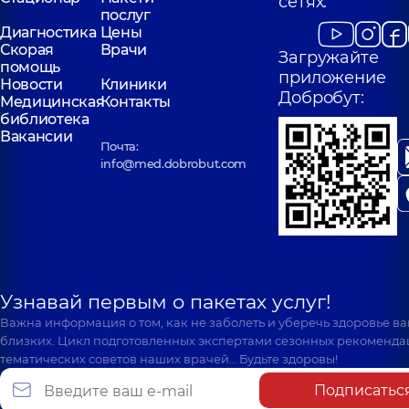
сетях:
послуг
Диагностика
Цены
Скорая
Врачи
Загружайте
помощь
приложение
Новости
Клиники
Добробут:
Медицинская
Контакты
библиотека
Вакансии
Почта:
info@med.dobrobut.com
Узнавай первым о пакетах услуг!
Важна информация о том, как не заболеть и уберечь здоровье в
близких. Цикл подготовленных экспертами сезонных рекоменда
тематических советов наших врачей… Будьте здоровы!
Подписатьс