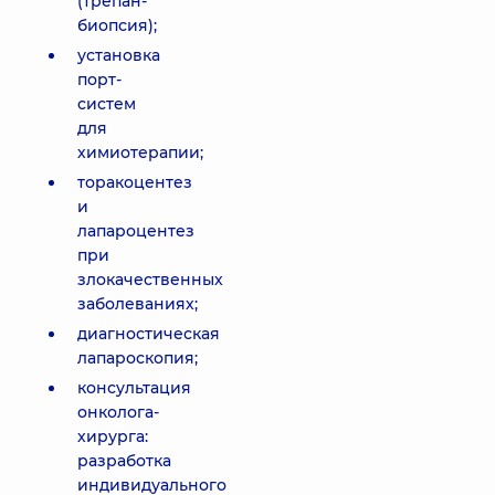
(трепан-
биопсия);
установка
порт-
систем
для
химиотерапии;
торакоцентез
и
лапароцентез
при
злокачественных
заболеваниях;
диагностическая
лапароскопия;
консультация
онколога-
хирурга:
разработка
индивидуального