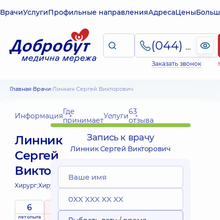
Врачи
Услуги
Профильные направления
Адреса
Цены
Больш
(044) 495-2-888
Заказать звонок
Главная
Врачи
Линник Сергей Викторович
Где
63
Информация
Услуги
принимает
отзыва
Запись к врачу
Линник
Линник Сергей Викторович
Сергей
Викторович
Хирург;
Хирург-онколог;
6
5
/ 5
лет опыта
рейтинг
на основе