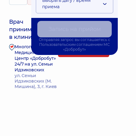
Выбрать дату / время
63 отзыва
приема
Врач
Запись на прийом
принимает
Ближайшее время приема: 11.08.2026 16:00
в клинике
Отправляя запрос вы соглашаетесь с
Пользовательским соглашением
МС
Многопрофильный
«Добробут»
Запись к врачу
Медицинский
Центр «Добробут»
24/7 на ул. Семьи
Идзиковских
ул. Семьи
Идзиковских (М.
Мишина), 3, г. Киев