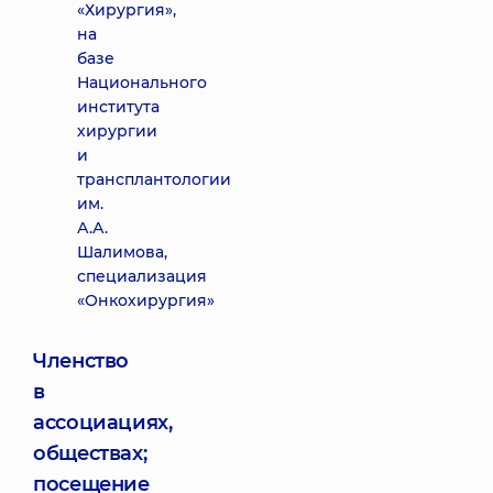
«Хирургия»,
на
базе
Национального
института
хирургии
и
трансплантологии
им.
А.А.
Шалимова,
специализация
«Онкохирургия»
Членство
в
ассоциациях,
обществах;
посещение