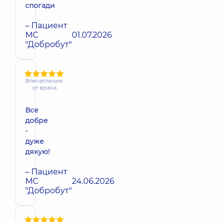
спогади
– Пациент
МС
01.07.2026
"Добробут"
Впечатление
от врача
Все
добре
-
дуже
дякую!
– Пациент
МС
24.06.2026
"Добробут"