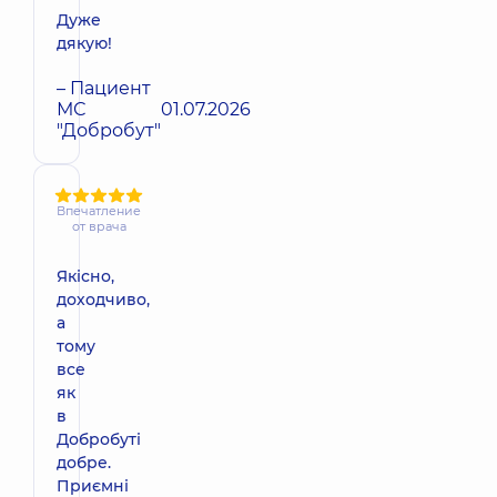
Дуже
дякую!
– Пациент
МС
01.07.2026
"Добробут"
Впечатление
от врача
Якісно,
доходчиво,
а
тому
все
як
в
Добробуті
добре.
Приємні