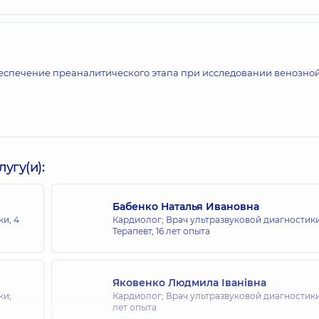
еспечение преаналитического этапа при исследовании венозно
и
угу(и):
Бабенко Наталья Ивановна
ки,
4
Кардиолог; Врач ультразвуковой диагностики
Терапевт,
16 лет опыта
Яковенко Людмила Іванівна
ки;
Кардиолог; Врач ультразвуковой диагностик
лет опыта