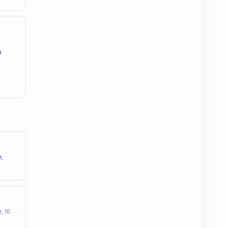
й
;
и,
16