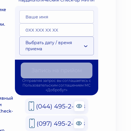
Кардиологический Check-up МИНИ
ике
ми.
Выбрать дату / время
приема
Запись на прийом
Отправляя запрос вы соглашаетесь с
Пользовательским соглашением
МС
«Добробут»
тивный
и
(044) 495-2-888
Check-
(097) 495-2-888
ко