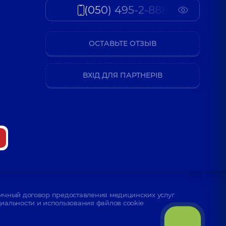
всей
(050) 495-2-888
вна
 опыта
ОСТАВЬТЕ ОТЗЫВ
всей
ВХІД ДЛЯ ПАРТНЕРІВ
всей
;
ичный договор предоставления медицинских услуг
альности и использования файлов cookie