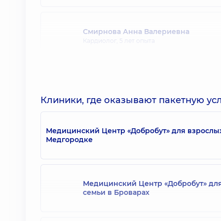
Смирнова Анна Валериевна
Кардиолог,
5 лет опыта
Степаненко Людмила Валентиновна
Кардиолог; Врач ультразвуковой диагности
лет опыта
Клиники, где оказывают пакетную усл
Медицинский Центр «Добробут» для взрослы
Фруль Екатерина Андреевна
Медгородке
Кардиолог,
5 лет опыта
Медицинский Центр «Добробут» для
Плахотнюк Татьяна Александровна
семьи в Броварах
Кардиолог; Терапевт,
27 лет опыта