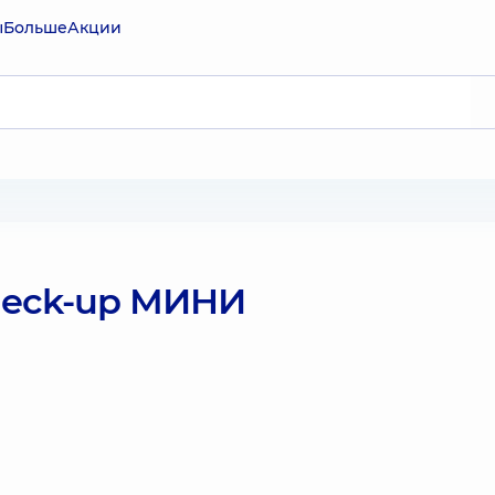
ы
Больше
Акции
heck-up МИНИ