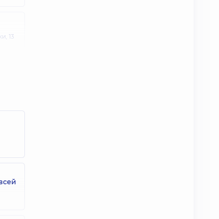
ки,
13
олог;
всей