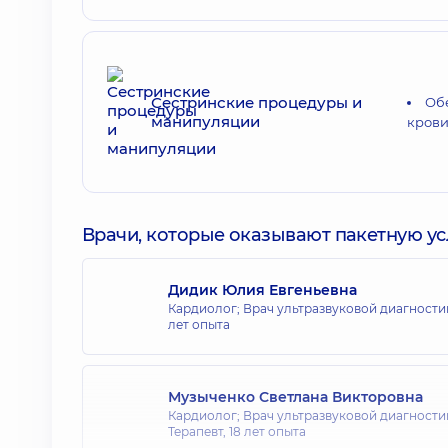
Сестринские процедуры и
Об
манипуляции
кров
Врачи, которые оказывают пакетную усл
Дидик Юлия Евгеньевна
Кардиолог; Врач ультразвуковой диагности
лет опыта
Музыченко Светлана Викторовна
Кардиолог; Врач ультразвуковой диагности
Терапевт,
18 лет опыта