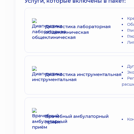
Услуги, которые включены в пакет:
Кр
Об
Диагностика лабораторная
Гл
общеклиническая
Гл
Ли
Ду
Эх
Диагностика инструментальная
Рег
расш
Врачебный амбулаторный
Ко
приём