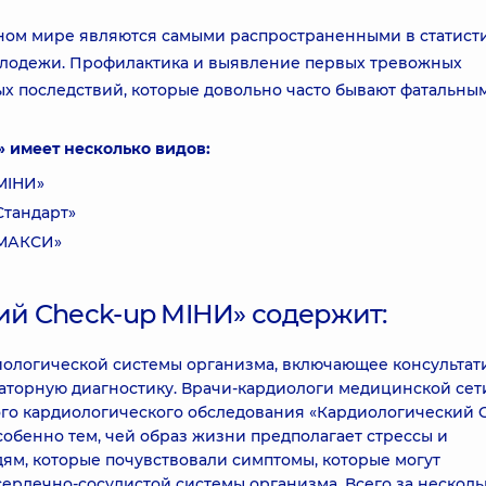
ном мире являются самыми распространенными в статист
молодежи. Профилактика и выявление первых тревожных
х последствий, которые довольно часто бывают фатальны
 имеет несколько видов:
MIНИ»
Стандарт»
 МАКСИ»
й Check-up MIНИ» содержит:
ологической системы организма, включающее консульта
аторную диагностику. Врачи-кардиологи медицинской сет
го кардиологического обследования «Кардиологический 
обенно тем, чей образ жизни предполагает стрессы и
ям, которые почувствовали симптомы, которые могут
ердечно-сосудистой системы организма. Всего за несколь