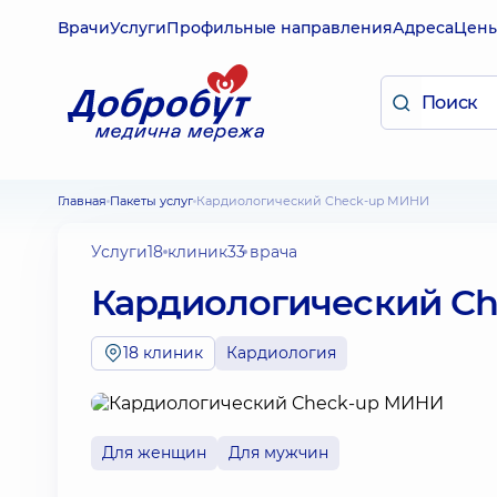
Врачи
Услуги
Профильные направления
Адреса
Цен
Главная
Пакеты услуг
Кардиологический Check-up МИНИ
Услуги
18 клиник
33 врача
Кардиологический C
18 клиник
Кардиология
Для женщин
Для мужчин