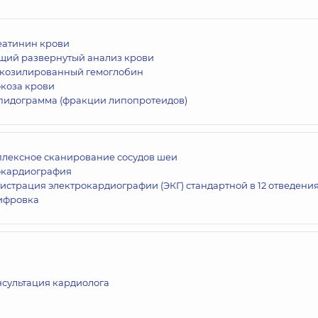
еатинин крови
щий развернутый анализ крови
икозилированный гемоглобин
юкоза крови
пидограмма (фракции липопротеидов)
плексное сканирование сосудов шеи
окардиография
истрация электрокардиографии (ЭКГ) стандартной в 12 отведения
ифровка
нсультация кардиолога